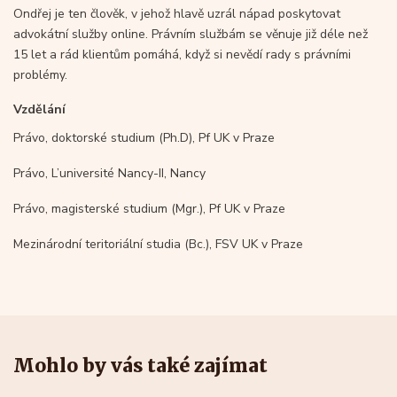
Ondřej je ten člověk, v jehož hlavě uzrál nápad poskytovat
advokátní služby online. Právním službám se věnuje již déle než
15 let a rád klientům pomáhá, když si nevědí rady s právními
problémy.
Vzdělání
Právo, doktorské studium (Ph.D), Pf UK v Praze
Právo, L’université Nancy-II, Nancy
Právo, magisterské studium (Mgr.), Pf UK v Praze
Mezinárodní teritoriální studia (Bc.), FSV UK v Praze
Mohlo by vás také zajímat