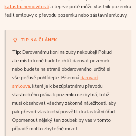
katastru nemovitostí
a teprve poté může vlastník pozemku
řešit smlouvy o převodu pozemku nebo zástavní smlouvy.
TIP NA ČLÁNEK
Tip
: Darovanému koni na zuby nekoukej! Pokud
ale místo koně budete chtít darovat pozemek
nebo budete na straně obdarovaného, určitě si
vše pečlivě pohlídejte. Písemná
darovací
smlouva
, která je k bezúplatnému převodu
vlastnického práva k pozemku nezbytná, totiž
musí obsahovat všechny zákonné náležitosti, aby
pak převod vlastnictví posvětil i katastrální úřad.
Opomenout nějaký ten zoubek by vás v tomto
případě mohlo zbytečně mrzet.