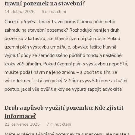
travní pozemek na stavební?
14. dubna 2026
6 minut čtení
Chcete převést trvalý travní porost, ornou půdu nebo
zahradu na stavební pozemek? Rozhodující není jen druh
pozemku v katastru, ale hlavně územní plán obce. Pokud
územní plán výstavbu umožňuje, obvykle řešíte hlavně
vyjmutí půdy ze zemědělského půdního fondu a následné
kroky vůči úřadům. Pokud územní plán s výstavbou nepočítá,
musíte podat návrh na jeho změnu – a počítat s tím, že
výsledek není jistý ani rychlý. V článku vysvětlujeme aktuální
postup, jak si vše ověřit a kdy se vyplatí zapojit advokáta.
Druh a způsob využití pozemku: Kde zjistit
informace?
21. července 2025
7 minut čtení
Máte vyhlédnutý krásný pozemek za super cenu, ale nejste si