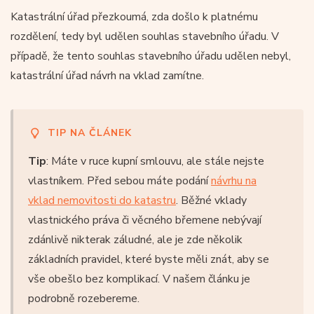
Katastrální úřad přezkoumá, zda došlo k platnému
rozdělení, tedy byl udělen souhlas stavebního úřadu. V
případě, že tento souhlas stavebního úřadu udělen nebyl,
katastrální úřad návrh na vklad zamítne.
TIP NA ČLÁNEK
Tip
: Máte v ruce kupní smlouvu, ale stále nejste
vlastníkem. Před sebou máte podání
návrhu na
vklad nemovitosti do katastru
. Běžné vklady
vlastnického práva či věcného břemene nebývají
zdánlivě nikterak záludné, ale je zde několik
základních pravidel, které byste měli znát, aby se
vše obešlo bez komplikací. V našem článku je
podrobně rozebereme.