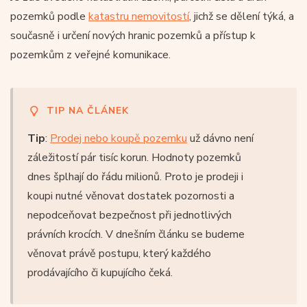
pozemků podle
katastru nemovitostí
, jichž se dělení týká, a
současně i určení nových hranic pozemků a přístup k
pozemkům z veřejné komunikace.
TIP NA ČLÁNEK
Tip
:
Prodej nebo koupě pozemku
už dávno není
záležitostí pár tisíc korun. Hodnoty pozemků
dnes šplhají do řádu milionů. Proto je prodeji i
koupi nutné věnovat dostatek pozornosti a
nepodceňovat bezpečnost při jednotlivých
právních krocích. V dnešním článku se budeme
věnovat právě postupu, který každého
prodávajícího či kupujícího čeká.