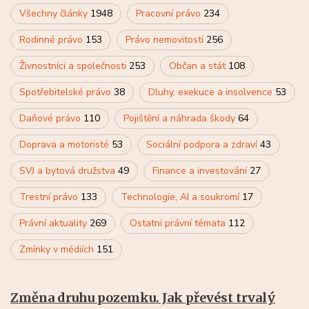
Všechny články
1948
Pracovní právo
234
Rodinné právo
153
Právo nemovitostí
256
Živnostníci a společnosti
253
Občan a stát
108
Spotřebitelské právo
38
Dluhy, exekuce a insolvence
53
Daňové právo
110
Pojištění a náhrada škody
64
Doprava a motoristé
53
Sociální podpora a zdraví
43
SVJ a bytová družstva
49
Finance a investování
27
Trestní právo
133
Technologie, AI a soukromí
17
Právní aktuality
269
Ostatní právní témata
112
Zmínky v médiích
151
Změna druhu pozemku. Jak převést trvalý