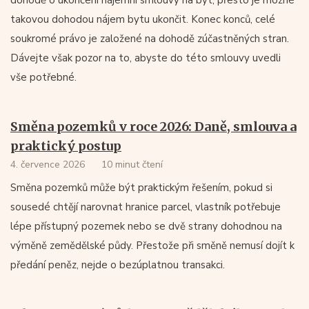
dohodě o ukončení nájemní smlouvy na byt, přesto je možné
takovou dohodou nájem bytu ukončit. Konec konců, celé
soukromé právo je založené na dohodě zúčastněných stran.
Dávejte však pozor na to, abyste do této smlouvy uvedli
vše potřebné.
Směna pozemků v roce 2026: Daně, smlouva a
praktický postup
4. července 2026
10 minut čtení
Směna pozemků může být praktickým řešením, pokud si
sousedé chtějí narovnat hranice parcel, vlastník potřebuje
lépe přístupný pozemek nebo se dvě strany dohodnou na
výměně zemědělské půdy. Přestože při směně nemusí dojít k
předání peněz, nejde o bezúplatnou transakci.