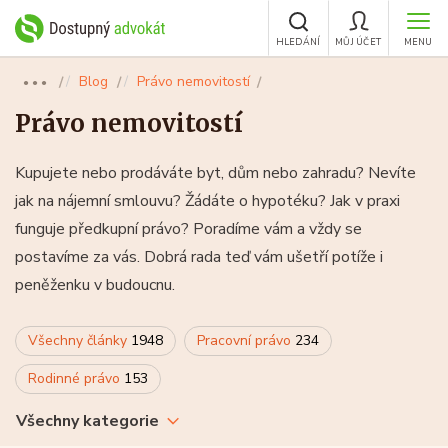
HLEDÁNÍ
MŮJ ÚČET
MENU
Blog
Právo nemovitostí
●●●
Právo nemovitostí
Kupujete nebo prodáváte byt, dům nebo zahradu? Nevíte
jak na nájemní smlouvu? Žádáte o hypotéku? Jak v praxi
funguje předkupní právo? Poradíme vám a vždy se
postavíme za vás. Dobrá rada teď vám ušetří potíže i
peněženku v budoucnu.
Všechny články
1948
Pracovní právo
234
Rodinné právo
153
Všechny kategorie