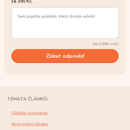
za 390 Kč.
Zbývá
500
znaků
TÉMATA ČLÁNKŮ:
Důležité rozhodnutí
Nový právní předpis