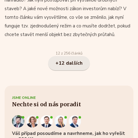
nahradilo? Jak nyní postupovat při výstavbě drobných
staveb? A jaké nové možnosti zákon investorům nabízí? V
tomto článku vám vysvětlíme, co vše se změnilo, jak nyní
funguje tzv. zjednodušený režim a co musíte dodržet, pokud
chcete stavět menší objekt bez zbytečných průtahů.
12 z 256 článků
+12 dalších
JSME ONLINE
Nechte si od nás poradit
Váš případ posoudíme a navrhneme, jak ho vyřešit