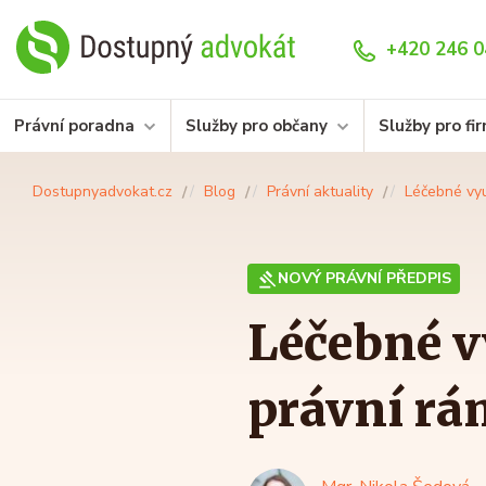
+420 246 0
Právní poradna
Služby pro občany
Služby pro fi
Dostupnyadvokat.cz
Blog
Právní aktuality
Léčebné vyu
NOVÝ PRÁVNÍ PŘEDPIS
Léčebné v
právní rá