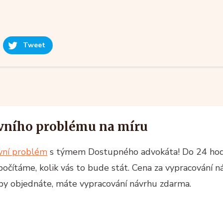
Tweet
vního problému na míru
ávní problém
s týmem Dostupného advokáta! Do 24 ho
spočítáme, kolik vás to bude stát. Cena za vypracování n
žby objednáte, máte vypracování návrhu zdarma.