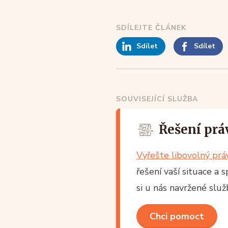
SDÍLEJTE ČLÁNEK
Sdílet
Sdílet
SOUVISEJÍCÍ SLUŽBA
Řešení prá
Vyřešte libovolný pr
řešení vaší situace a 
si u nás navržené slu
Chci pomoct