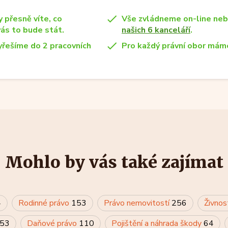
y přesně víte, co
Vše zvládneme on-line ne
vás to bude stát.
našich 6 kanceláří
.
yřešíme do 2 pracovních
Pro každý právní obor máme
Mohlo by vás také zajímat
4
Rodinné právo
153
Právo nemovitostí
256
Živnos
53
Daňové právo
110
Pojištění a náhrada škody
64