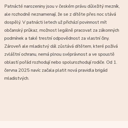
Patnácté narozeniny jsou v českém právu důležitý mezník,
ale rozhodně neznamenají, že se z dítěte přes noc stává
dospělý. V patnácti letech už přichází povinnost mít
občanský průkaz, možnost legálně pracovat za zákonných
podmínek a také trestní odpovědnost za vlastní činy.
Zároveň ale mladistvý dál zůstává dítětem, které požívá
zvláštní ochranu, nemá plnou svéprávnost a ve spoustě
oblastí pořád rozhodují nebo spolurozhodují rodiče. Od 1.
června 2025 navíc začala platit nová pravidla brigád
mladistvých.