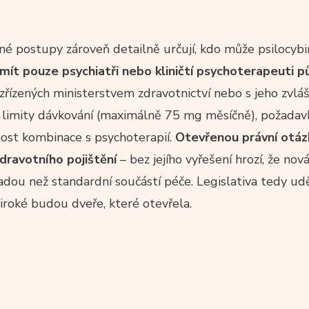
orné postupy zároveň detailně určují, kdo může psilocyb
ít pouze psychiatři nebo kliničtí psychoterapeuti pů
zřízených ministerstvem zdravotnictví nebo s jeho zvlá
 limity dávkování (maximálně 75 mg měsíčně), požadav
nost kombinace s psychoterapií.
Otevřenou právní otáz
dravotního pojištění
– bez jejího vyřešení hrozí, že nov
dou než standardní součástí péče. Legislativa tedy udě
široké budou dveře, které otevřela.