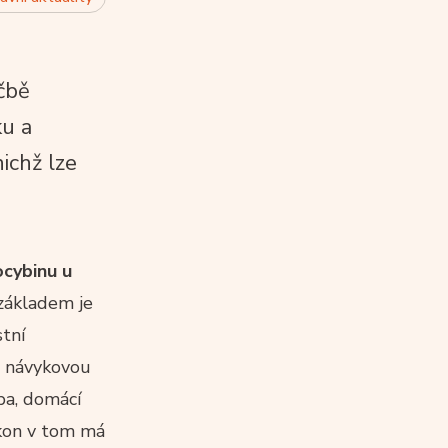
čbě
ku a
ichž lze
ocybinu u
 základem je
stní
á návykovou
ba, domácí
ákon v tom má