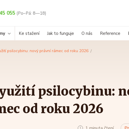
45 055
(Po–Pá: 8—18)
rmy
Ke stažení
Jak to funguje
O nás
Reference
žití psilocybinu: nový právní rámec od roku 2026
yužití psilocybinu: 
mec od roku 2026
1 minuta čtení
Pr