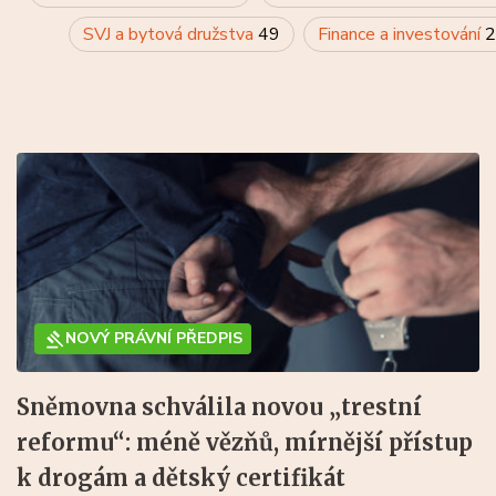
SVJ a bytová družstva
49
Finance a investování
2
NOVÝ PRÁVNÍ PŘEDPIS
Sněmovna schválila novou „trestní
reformu“: méně vězňů, mírnější přístup
k drogám a dětský certifikát