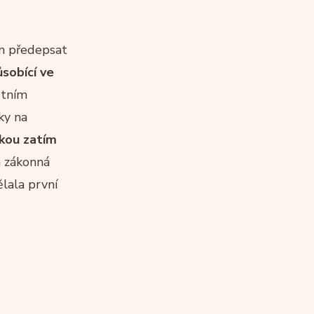
in předepsat
sobící ve
štním
ky na
kou zatím
á zákonná
lala první