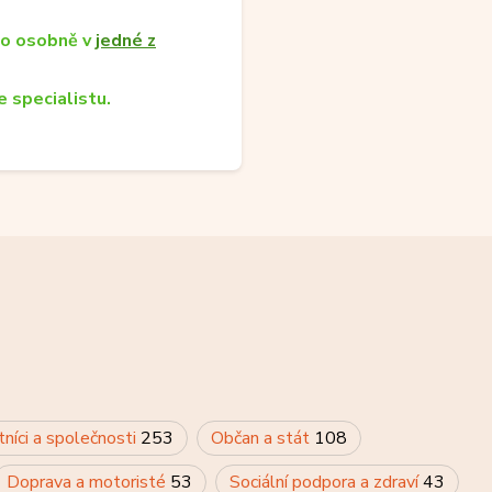
bo osobně v
jedné z
 specialistu.
tníci a společnosti
253
Občan a stát
108
Doprava a motoristé
53
Sociální podpora a zdraví
43