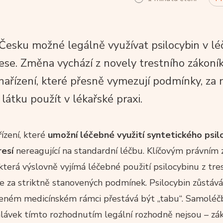
esku možné legálně využívat psilocybin v lé
se. Změna vychází z novely trestního zákoní
nařízení, které přesně vymezují podmínky, za n
átku použít v lékařské praxi.
řízení, které
umožní léčebné využití syntetického psil
resí
nereagující na standardní léčbu. Klíčovým právním
 která výslovně vyjímá léčebné použití psilocybinu z tre
 za striktně stanovených podmínek. Psilocybin zůstáv
zeném medicínském rámci přestává být „tabu“. Samoléč
hlávek tímto rozhodnutím legální rozhodně nejsou – z