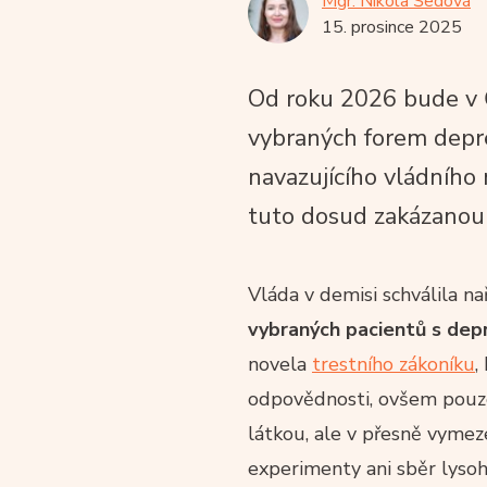
Mgr. Nikola Šedová
15. prosince 2025
Od roku 2026 bude v Č
vybraných forem depre
navazujícího vládního 
tuto dosud zakázanou l
Vláda v demisi schválila na
vybraných pacientů s dep
novela
trestního zákoníku
,
odpovědnosti, ovšem pouze
látkou, ale v přesně vyme
experimenty ani sběr lyso