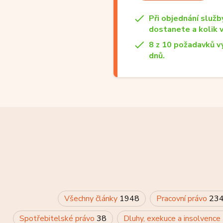
Při objednání služb
dostanete a kolik 
8 z 10 požadavků v
dnů.
Všechny články
1948
Pracovní právo
23
Spotřebitelské právo
38
Dluhy, exekuce a insolvence