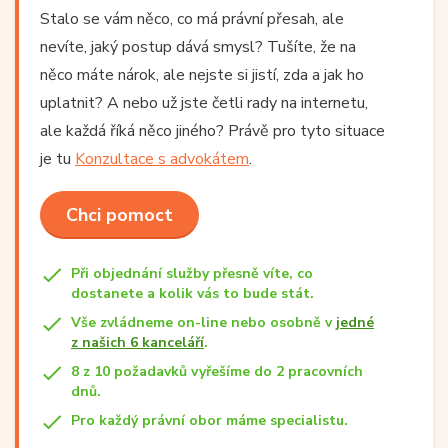
Stalo se vám něco, co má právní přesah, ale
nevíte, jaký postup dává smysl? Tušíte, že na
něco máte nárok, ale nejste si jistí, zda a jak ho
uplatnit? A nebo už jste četli rady na internetu,
ale každá říká něco jiného? Právě pro tyto situace
je tu
Konzultace s advokátem
.
Chci pomoct
Při objednání služby přesně víte, co
dostanete a kolik vás to bude stát.
Vše zvládneme on-line nebo osobně v
jedné
z našich 6 kanceláří
.
8 z 10 požadavků vyřešíme do 2 pracovních
dnů.
Pro každý právní obor máme specialistu.