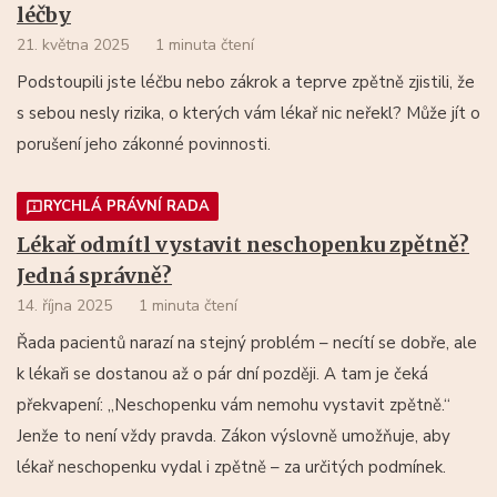
léčby
21. května 2025
1 minuta čtení
Podstoupili jste léčbu nebo zákrok a teprve zpětně zjistili, že
s sebou nesly rizika, o kterých vám lékař nic neřekl? Může jít o
porušení jeho zákonné povinnosti.
RYCHLÁ PRÁVNÍ RADA
Lékař odmítl vystavit neschopenku zpětně?
Jedná správně?
14. října 2025
1 minuta čtení
Řada pacientů narazí na stejný problém – necítí se dobře, ale
k lékaři se dostanou až o pár dní později. A tam je čeká
překvapení: „Neschopenku vám nemohu vystavit zpětně.“
Jenže to není vždy pravda. Zákon výslovně umožňuje, aby
lékař neschopenku vydal i zpětně – za určitých podmínek.