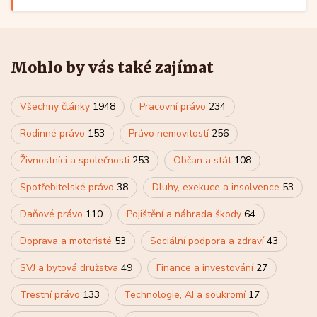
Mohlo by vás také zajímat
Všechny články
1948
Pracovní právo
234
Rodinné právo
153
Právo nemovitostí
256
Živnostníci a společnosti
253
Občan a stát
108
Spotřebitelské právo
38
Dluhy, exekuce a insolvence
53
Daňové právo
110
Pojištění a náhrada škody
64
Doprava a motoristé
53
Sociální podpora a zdraví
43
SVJ a bytová družstva
49
Finance a investování
27
Trestní právo
133
Technologie, AI a soukromí
17