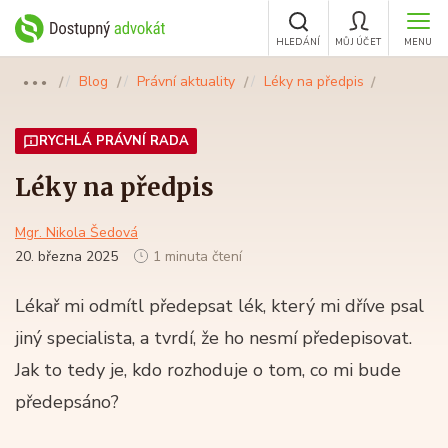
HLEDÁNÍ
MŮJ ÚČET
MENU
Blog
Právní aktuality
Léky na předpis
●●●
RYCHLÁ PRÁVNÍ RADA
Léky na předpis
Mgr. Nikola Šedová
20. března 2025
1 minuta čtení
Lékař mi odmítl předepsat lék, který mi dříve psal
jiný specialista, a tvrdí, že ho nesmí předepisovat.
Jak to tedy je, kdo rozhoduje o tom, co mi bude
předepsáno?