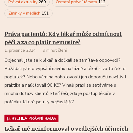
Právní aktuality
269
Ostatní právní témata
112
Zmínky v médiích
151
Práva pacientů: Kdy lékař může odmítnout
péči a za co platit nemusíte?
1. prosince 2024
9 minut čtení
Objednali jste se k lékaři a dočkali se zamítavé odpovědi?
Požádali jste o vypsání návrhu na lázně a lékař si za to řekl o
poplatek? Nebo vám na pohotovosti jen doporučili navštívit
praktika a naúčtovali 90 Kč? V naší praxi se setáváme s
mnoha dotazy klientů, kteří řeší, zda je postup lékaře v
pořádku. Které jsou ty nejčastější?
RYCHLÁ PRÁVNÍ RADA
Lékař mě neinformoval o vedlejších účincích