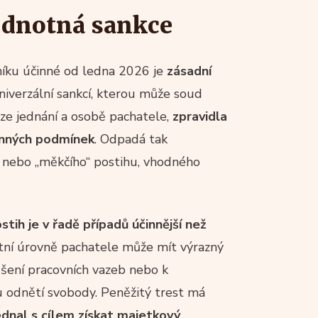
hodnotná sankce
níku účinné od ledna 2026 je
zásadní
niverzální sankcí, kterou může soud
aze jednání a osobě pachatele,
zpravidla
konných podmínek
. Odpadá tak
o nebo „měkčího“ postihu, vhodného
tih je v řadě případů účinnější než
otní úrovně pachatele může mít výrazný
ušení pracovních vazeb nebo k
u odnětí svobody. Peněžitý trest má
dnal s cílem získat majetkový