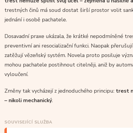
trest nemůže splnit svůj účel – zejména u násilné a
trestných činů má soud dostat širší prostor volit sa
jednání i osobě pachatele.
Dosavadní praxe ukázala, že krátké nepodmíněné tre
preventivní ani resocializační funkci. Naopak přerušují 
zatěžují vězeňský systém. Novela proto posiluje význ
mohou pachatele postihnout citelněji, aniž by automa
vyloučení.
Změny tak vycházejí z jednoduchého principu:
trest 
– nikoli mechanický
.
SOUVISEJÍCÍ SLUŽBA