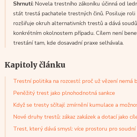
Shrnutí:
Novela trestního zákoníku účinná od led
stát trestá pachatele trestných činů. Posiluje rol
rozšiřuje okruh alternativních trestů a dává soudů
konkrétním okolnostem případu. Cílem není benevo
trestání tam, kde dosavadní praxe selhávala.
Kapitoly článku
Trestní politika na rozcestí: proč už vězení nem
Peněžitý trest jako plnohodnotná sankce
Když se tresty sčítají: zmírnění kumulace a možno
Nové druhy trestů: zákaz zakázek a dotací jako cíl
Trest, který dává smysl: více prostoru pro soudní