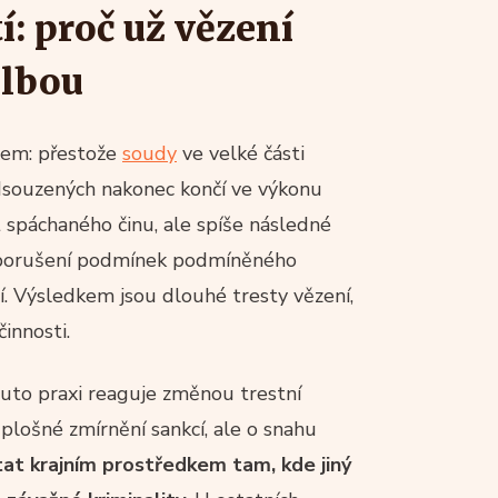
í: proč už vězení
olbou
xem: přestože
soudy
ve velké části
odsouzených nakonec končí ve výkonu
 spáchaného činu, ale spíše následné
, porušení podmínek podmíněného
í. Výsledkem jsou dlouhé tresty vězení,
innosti.
uto praxi reaguje změnou trestní
 plošné zmírnění sankcí, ale o snahu
at krajním prostředkem tam, kde jiný