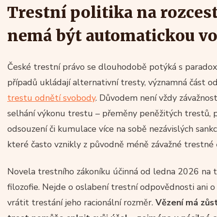
Trestní politika na rozcest
nemá být automatickou v
České trestní právo se dlouhodobě potýká s parado
případů ukládají alternativní tresty, významná část 
trestu odnětí svobody
. Důvodem není vždy závažnost
selhání výkonu trestu – přeměny peněžitých trestů
odsouzení či kumulace více na sobě nezávislých sankc
které často vznikly z původně méně závažné trestné č
Novela trestního zákoníku účinná od ledna 2026 na t
filozofie. Nejde o oslabení trestní odpovědnosti ani o
vrátit trestání jeho racionální rozměr.
Vězení má zůst