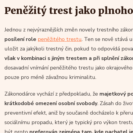
Peněžitý trest jako plno
Jednou z nejvýraznějších změn novely trestního záko
posílení role
peněžitého trestu
. Ten se nově stává u
uložit za jakýkoli trestný čin, pokud to odpovídá pov
však v kombinaci s jiným trestem a při splnění zá
dosavadní vnímání peněžitého trestu jako okrajovéh
pouze pro méně závažnou kriminalitu.
Zákonodárce vychází z předpokladu, že
majetkový pos
krátkodobé omezení osobní svobody
. Zásah do živ
preventivní efekt, aniž by současně docházelo k přer
sociálnímu propadu, který je typický pro výkon trest
být proto
preferován zejména tam, kde pachatel je