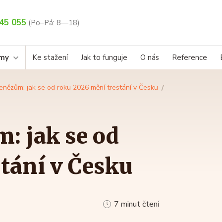
45 055
(Po–Pá: 8—18)
rmy
Ke stažení
Jak to funguje
O nás
Reference
enězům: jak se od roku 2026 mění trestání v Česku
: jak se od
tání v Česku
7 minut čtení