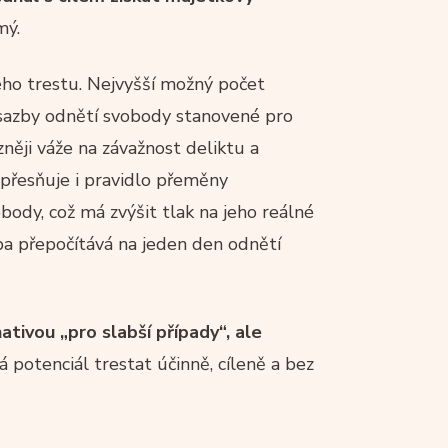
mý.
ho trestu. Nejvyšší možný počet
í sazby odnětí svobody stanovené pro
něji váže na závažnost deliktu a
 zpřesňuje i pravidlo přeměny
ody, což má zvýšit tlak na jeho reálné
ba přepočítává na jeden den odnětí
tivou „pro slabší případy“, ale
á potenciál trestat účinně, cíleně a bez