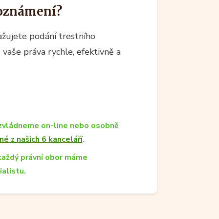
 oznámení?
važujete podání trestního
vaše práva rychle, efektivně a
zvládneme on-line nebo osobně
né z našich 6 kanceláří
.
každý právní obor máme
ialistu.