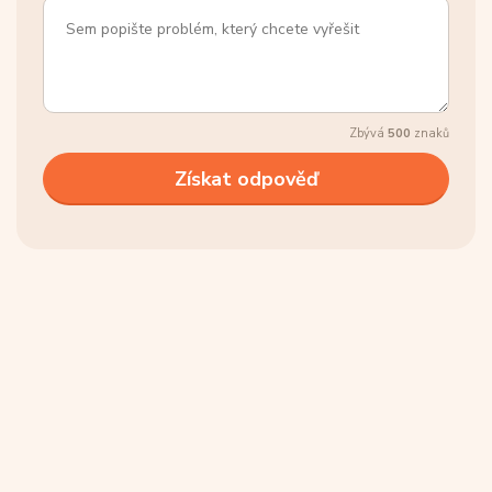
Zbývá
500
znaků