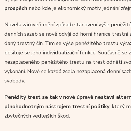
prospěch
nebo kde je ekonomický motiv jednání zřej
Novela zároveň mění způsob stanovení výše peněžité
denních sazeb se nově odvíjí od horní hranice trestn
daný trestný čin. Tím se výše peněžitého trestu výraz
posiluje se jeho individualizační funkce. Současně se
nezaplaceného peněžitého trestu na trest odnětí svob
vykonání. Nově se každá zcela nezaplacená denní saz
svobody.
Peněžitý trest se tak v nové úpravě nestává alterna
plnohodnotným nástrojem trestní politiky
, který m
zbytečných vedlejších škod.