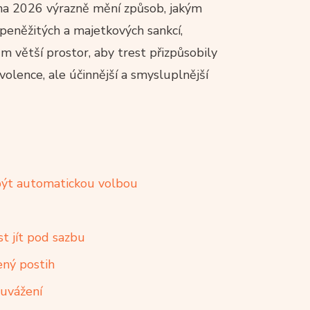
na 2026 výrazně mění způsob, jakým
i peněžitých a majetkových sankcí,
m větší prostor, aby trest přizpůsobily
lence, ale účinnější a smysluplnější
á být automatickou volbou
st jít pod sazbu
ený postih
 uvážení