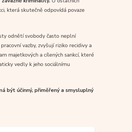
 závažné kriminality.
U ostatních
nkci, která skutečně odpovídá povaze
sty odnětí svobody často neplní
pracovní vazby, zvyšují riziko recidivy a
am majetkových a cílených sankcí, které
ticky vedly k jeho sociálnímu
má být účinný, přiměřený a smysluplný