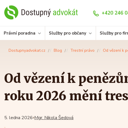
+420 246 0
Právní poradna
Služby pro občany
Služby pro fi
Dostupnyadvokat.cz
Blog
Trestní právo
Od vězení k p
Od vězení k penězům
roku 2026 mění tres
5. ledna 2026
Mgr. Nikola Šedová