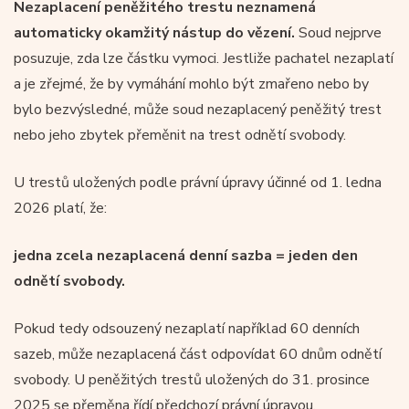
Nezaplacení peněžitého trestu neznamená
automaticky okamžitý nástup do vězení.
Soud nejprve
posuzuje, zda lze částku vymoci. Jestliže pachatel nezaplatí
a je zřejmé, že by vymáhání mohlo být zmařeno nebo by
bylo bezvýsledné, může soud nezaplacený peněžitý trest
nebo jeho zbytek přeměnit na trest odnětí svobody.
U trestů uložených podle právní úpravy účinné od 1. ledna
2026 platí, že:
jedna zcela nezaplacená denní sazba = jeden den
odnětí svobody.
Pokud tedy odsouzený nezaplatí například 60 denních
sazeb, může nezaplacená část odpovídat 60 dnům odnětí
svobody. U peněžitých trestů uložených do 31. prosince
2025 se přeměna řídí předchozí právní úpravou.