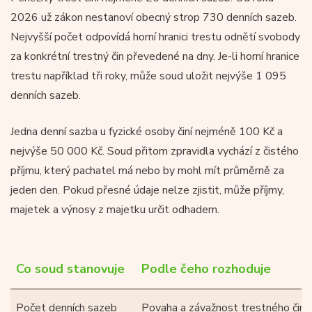
2026 už zákon nestanoví obecný strop 730 denních sazeb.
Nejvyšší počet odpovídá horní hranici trestu odnětí svobody
za konkrétní trestný čin převedené na dny. Je-li horní hranice
trestu například tři roky, může soud uložit nejvýše 1 095
denních sazeb.
Jedna denní sazba u fyzické osoby činí nejméně 100 Kč a
nejvýše 50 000 Kč. Soud přitom zpravidla vychází z čistého
příjmu, který pachatel má nebo by mohl mít průměrně za
jeden den. Pokud přesné údaje nelze zjistit, může příjmy,
majetek a výnosy z majetku určit odhadem.
Co soud stanovuje
Podle čeho rozhoduje
Počet denních sazeb
Povaha a závažnost trestného činu