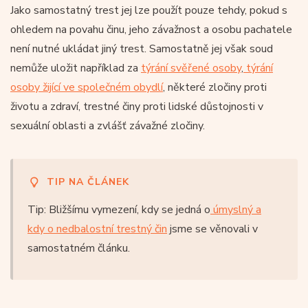
Jako samostatný trest jej lze použít pouze tehdy, pokud s
ohledem na povahu činu, jeho závažnost a osobu pachatele
není nutné ukládat jiný trest. Samostatně jej však soud
nemůže uložit například za
týrání svěřené osoby
,
týrání
osoby žijící ve společném obydlí
, některé zločiny proti
životu a zdraví, trestné činy proti lidské důstojnosti v
sexuální oblasti a zvlášť závažné zločiny.
TIP NA ČLÁNEK
Tip: Bližšímu vymezení, kdy se jedná o
úmyslný a
kdy o nedbalostní trestný čin
jsme se věnovali v
samostatném článku.