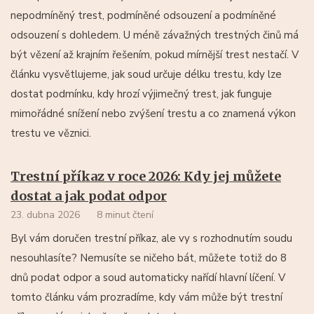
nepodmíněný trest, podmíněné odsouzení a podmíněné
odsouzení s dohledem. U méně závažných trestných činů má
být vězení až krajním řešením, pokud mírnější trest nestačí. V
článku vysvětlujeme, jak soud určuje délku trestu, kdy lze
dostat podmínku, kdy hrozí výjimečný trest, jak funguje
mimořádné snížení nebo zvýšení trestu a co znamená výkon
trestu ve věznici.
Trestní příkaz v roce 2026: Kdy jej můžete
dostat a jak podat odpor
23. dubna 2026
8 minut čtení
Byl vám doručen trestní příkaz, ale vy s rozhodnutím soudu
nesouhlasíte? Nemusíte se ničeho bát, můžete totiž do 8
dnů podat odpor a soud automaticky nařídí hlavní líčení. V
tomto článku vám prozradíme, kdy vám může být trestní