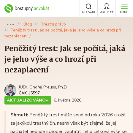
HLEDÁNÍ
MŮJ ÚČET
MENU
Blog
Trestní právo
●●●
Peněžitý trest: Jak se počítá, jaká je jeho výše a co hrozí při
nezaplacení
Peněžitý trest: Jak se počítá, jaká
je jeho výše a co hrozí při
nezaplacení
JUDr. Ondřej Preuss, Ph.D.
ČAK 15597
AKTUALIZOVÁNO
6. května 2026
Shrnutí:
Peněžitý trest může soud od roku 2026 uložit
za jakýkoli trestný čin, nesmí však být zřejmé, že jej
pachatel nebude schopen zaplatit. Jeho celková výše se