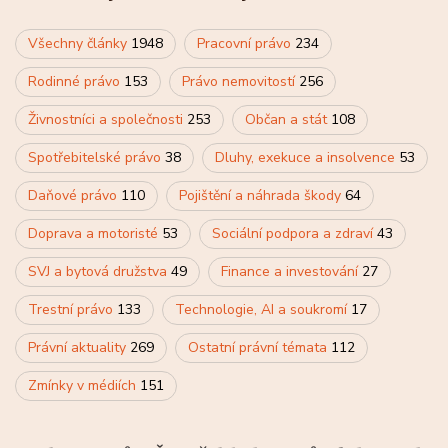
Všechny články
1948
Pracovní právo
234
Rodinné právo
153
Právo nemovitostí
256
Živnostníci a společnosti
253
Občan a stát
108
Spotřebitelské právo
38
Dluhy, exekuce a insolvence
53
Daňové právo
110
Pojištění a náhrada škody
64
Doprava a motoristé
53
Sociální podpora a zdraví
43
SVJ a bytová družstva
49
Finance a investování
27
Trestní právo
133
Technologie, AI a soukromí
17
Právní aktuality
269
Ostatní právní témata
112
Zmínky v médiích
151