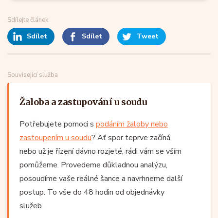
Sdílejte článek
Sdílet
Sdílet
Tweet
Související služba
Žaloba a zastupování u soudu
Potřebujete pomoci s
podáním žaloby nebo
zastoupením u soudu
? Ať spor teprve začíná,
nebo už je řízení dávno rozjeté, rádi vám se vším
pomůžeme. Provedeme důkladnou analýzu,
posoudíme vaše reálné šance a navrhneme další
postup. To vše do 48 hodin od objednávky
služeb.