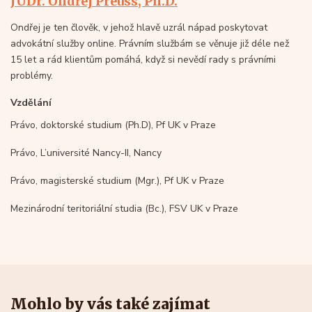
JUDr. Ondřej Preuss, Ph.D.
Ondřej je ten člověk, v jehož hlavě uzrál nápad poskytovat
advokátní služby online. Právním službám se věnuje již déle než
15 let a rád klientům pomáhá, když si nevědí rady s právními
problémy.
Vzdělání
Právo, doktorské studium (Ph.D), Pf UK v Praze
Právo, L’université Nancy-II, Nancy
Právo, magisterské studium (Mgr.), Pf UK v Praze
Mezinárodní teritoriální studia (Bc.), FSV UK v Praze
Mohlo by vás také zajímat