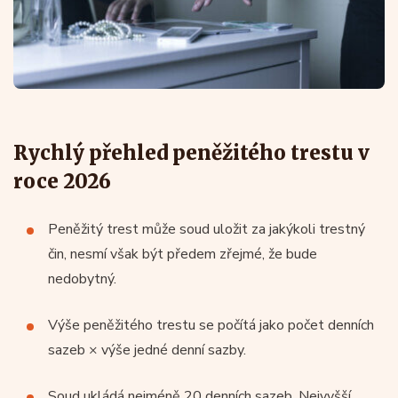
Rychlý přehled peněžitého trestu v
roce 2026
Peněžitý trest může soud uložit za jakýkoli trestný
čin, nesmí však být předem zřejmé, že bude
nedobytný.
Výše peněžitého trestu se počítá jako počet denních
sazeb × výše jedné denní sazby.
Soud ukládá nejméně 20 denních sazeb. Nejvyšší