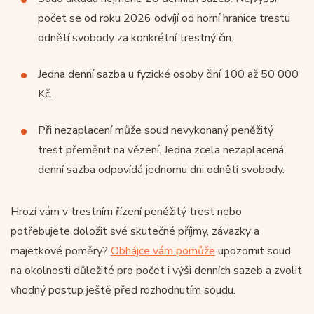
počet se od roku 2026 odvíjí od horní hranice trestu
odnětí svobody za konkrétní trestný čin.
Jedna denní sazba u fyzické osoby činí 100 až 50 000
Kč.
Při nezaplacení může soud nevykonaný peněžitý
trest přeměnit na vězení. Jedna zcela nezaplacená
denní sazba odpovídá jednomu dni odnětí svobody.
Hrozí vám v trestním řízení peněžitý trest nebo
potřebujete doložit své skutečné příjmy, závazky a
majetkové poměry?
Obhájce vám pomůže
upozornit soud
na okolnosti důležité pro počet i výši denních sazeb a zvolit
vhodný postup ještě před rozhodnutím soudu.