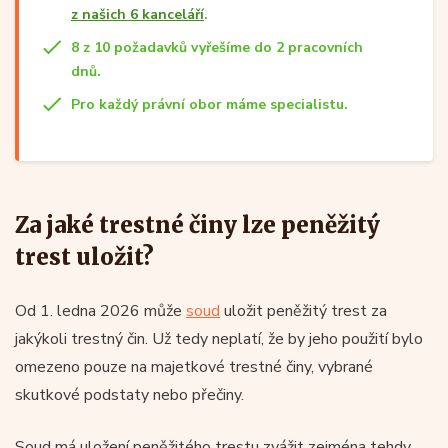
z našich 6 kanceláří
.
8 z 10 požadavků vyřešíme do 2 pracovních
dnů.
Pro každý právní obor máme specialistu.
Za jaké trestné činy lze peněžitý
trest uložit?
Od 1. ledna 2026 může
soud
uložit peněžitý trest za
jakýkoli trestný čin. Už tedy neplatí, že by jeho použití bylo
omezeno pouze na majetkové trestné činy, vybrané
skutkové podstaty nebo přečiny.
Soud má uložení peněžitého trestu zvážit zejména tehdy,