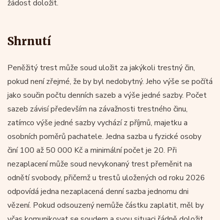
žádost doložit.
Shrnutí
Peněžitý trest může soud uložit za jakýkoli trestný čin,
pokud není zřejmé, že by byl nedobytný. Jeho výše se počítá
jako součin počtu denních sazeb a výše jedné sazby. Počet
sazeb závisí především na závažnosti trestného činu,
zatímco výše jedné sazby vychází z příjmů, majetku a
osobních poměrů pachatele. Jedna sazba u fyzické osoby
činí 100 až 50 000 Kč a minimální počet je 20. Při
nezaplacení může soud nevykonaný trest přeměnit na
odnětí svobody, přičemž u trestů uložených od roku 2026
odpovídá jedna nezaplacená denní sazba jednomu dni
vězení. Pokud odsouzený nemůže částku zaplatit, měl by
včas komunikovat se soudem a svou situaci řádně doložit.