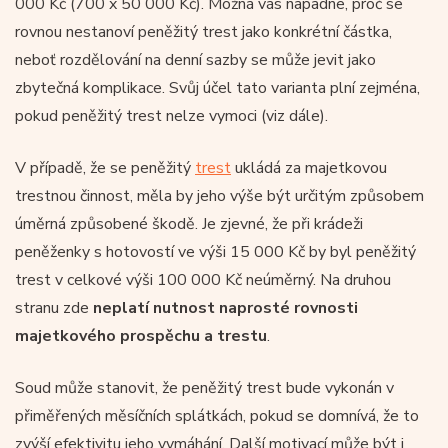
000 Kč (700 x 50 000 Kč). Možná vás napadne, proč se
rovnou nestanoví peněžitý trest jako konkrétní částka,
neboť rozdělování na denní sazby se může jevit jako
zbytečná komplikace. Svůj účel tato varianta plní zejména,
pokud peněžitý trest nelze vymoci (viz dále).
V případě, že se peněžitý
trest
ukládá za majetkovou
trestnou činnost, měla by jeho výše být určitým způsobem
úměrná způsobené škodě. Je zjevné, že při krádeži
peněženky s hotovostí ve výši 15 000 Kč by byl peněžitý
trest v celkové výši 100 000 Kč neúměrný. Na druhou
stranu zde
neplatí nutnost naprosté rovnosti
majetkového prospěchu a trestu
.
Soud může stanovit, že peněžitý trest bude vykonán v
přiměřených měsíčních splátkách, pokud se domnívá, že to
zvýší efektivitu jeho vymáhání. Další motivací může být i