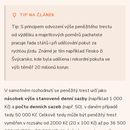
TIP NA ČLÁNEK
Tip: S principem odvození výše peněžitého trestu
od výdělku a majetkových poměrů pachatele
pracuje řada států i při udělování pokut za
rychlou jízdu. Známé je tím například Finsko či
Švýcarsko, kde byla udělena i rekordní pokuta ve
výši téměř 20 milionů korun.
V samotném rozhodnutí se peněžitý trest určí jako
násobek výše stanovené denní sazby
(například 1 000
Kč) a
počtu denních sazeb
(např. 50), v daném případě
tedy 50 000 Kč. Celkově tedy může být peněžitý trest
vyměřen v rozsahu od 2000 Kč (20 x 100 Kč) až po 36 500