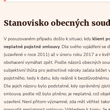
Stanovisko obecných sou
V posuzovaném případu došlo k situaci, kdy
klient p
neplatné pojistné smlouvy
. Dle svého vyjádření se
(uzavřené v roce 2011) až v únoru roku 2017 a v kv
obohacení vymáhat zpět. Podle názorů obecných sou
subjektivní lhůta pro jednotlivé nároky začala běžet
pojistného, tedy k datu, kdy reálně k bezdůvodnému 
Dle jejich názoru bylo podstatné, kdy oprávněný zjistil
smlouva, podle níž bylo plněno, je neplatná, což obje
uzavření. Není přitom významné, zda měl věřitel tako
posoudit neplatnost smlouvy. Vzhledem k tomu, že