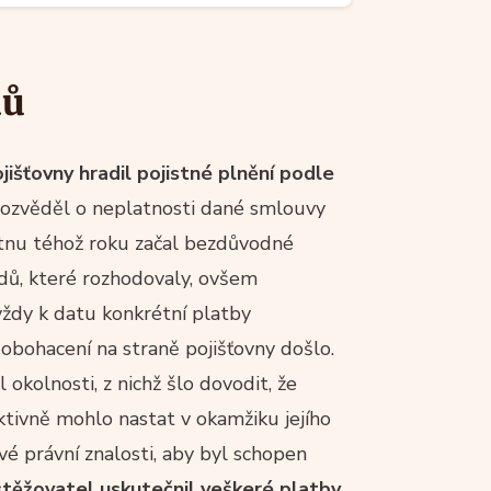
dů
ojišťovny hradil pojistné plnění podle
 dozvěděl o neplatnosti dané smlouvy
ětnu téhož roku začal bezdůvodné
dů, které rozhodovaly, ovšem
 vždy k datu konkrétní platby
obohacení na straně pojišťovny došlo.
 okolnosti, z nichž šlo dovodit, že
ktivně mohlo nastat v okamžiku jejího
vé právní znalosti, aby byl schopen
stěžovatel uskutečnil veškeré platby