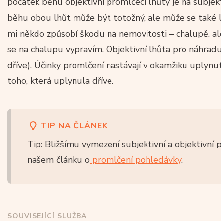
počátek běhu objektivní promlčecí lhůty je na subjek
běhu obou lhůt může být totožný, ale může se také liš
mi někdo způsobí škodu na nemovitosti – chalupě, ale
se na chalupu vypravím. Objektivní lhůta pro náhra
dříve). Účinky promlčení nastávají v okamžiku uplynu
toho, která uplynula dříve.
TIP NA ČLÁNEK
Tip: Bližšímu vymezení subjektivní a objektivní 
našem článku o
promlčení pohledávky
.
SOUVISEJÍCÍ SLUŽBA