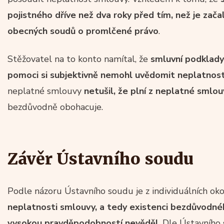
pojistného dříve než dva roky před tím, než je zač
obecných soudů o promlčené právo
.
Stěžovatel na to konto namítal, že
smluvní podklady 
pomoci si subjektivně nemohl uvědomit neplatnos
neplatné smlouvy
netušil, že plní z neplatné smlo
bezdůvodně obohacuje.
Závěr Ústavního soudu
Podle názoru Ústavního soudu je z individuálních oko
neplatnosti smlouvy, a tedy existenci bezdůvodnéh
vysokou pravděpodobností nevěděl
. Dle Ústavního