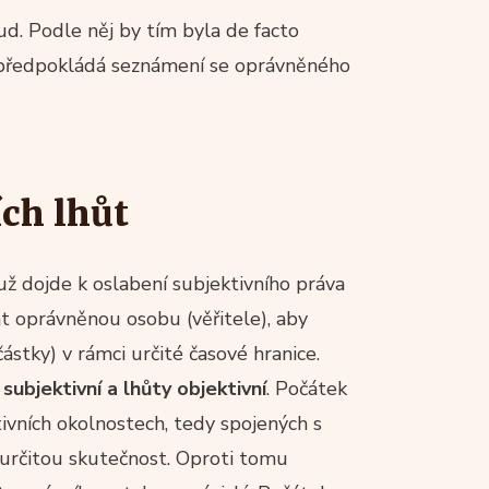
d. Podle něj by tím byla de facto
á předpokládá seznámení se oprávněného
ch lhůt
ž dojde k oslabení subjektivního práva
 oprávněnou osobu (věřitele), aby
částky) v rámci určité časové hranice.
subjektivní a lhůty objektivní
. Počátek
tivních okolnostech, tedy spojených s
í určitou skutečnost. Oproti tomu