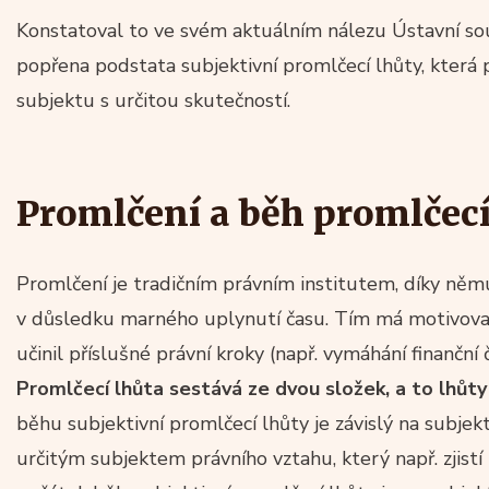
Konstatoval to ve svém aktuálním nálezu Ústavní sou
popřena podstata subjektivní promlčecí lhůty, kter
subjektu s určitou skutečností.
Promlčení a běh promlčecí
Promlčení je tradičním právním institutem, díky němu
v důsledku marného uplynutí času. Tím má motivovat
učinil příslušné právní kroky (např. vymáhání finanční 
Promlčecí lhůta sestává ze dvou složek, a to lhůty 
běhu subjektivní promlčecí lhůty je závislý na subjek
určitým subjektem právního vztahu, který např. zjist