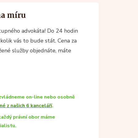
na míru
upného advokáta! Do 24 hodin
kolik vás to bude stát. Cena za
ržené služby objednáte, máte
zvládneme on-line nebo osobně
né z našich 6 kanceláří
.
každý právní obor máme
ialistu.