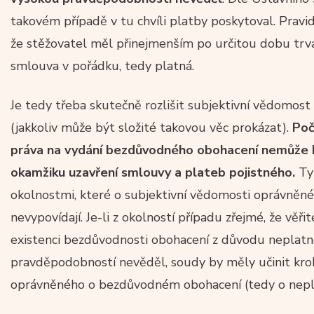
takovém případě v tu chvíli platby poskytoval. Pravi
že stěžovatel měl přinejmenším po určitou dobu trvá
smlouva v pořádku, tedy platná.
Je tedy třeba skutečně rozlišit subjektivní vědomost
(jakkoliv může být složité takovou věc prokázat).
Poč
práva na vydání bezdůvodného obohacení nemůže b
okamžiku uzavření smlouvy a plateb pojistného.
Ty 
okolnostmi, které o subjektivní vědomosti oprávně
nevypovídají. Je-li z okolností případu zřejmé, že věř
existenci bezdůvodnosti obohacení z důvodu neplatn
pravděpodobností nevěděl, soudy by měly učinit krok
oprávněného o bezdůvodném obohacení (tedy o nepla