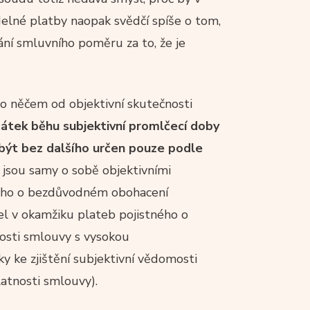
delné platby naopak svědčí spíše o tom,
ní smluvního poměru za to, že je
 o něčem od objektivní skutečnosti
átek běhu subjektivní promlčecí doby
ýt bez dalšího určen pouze podle
jsou samy o sobě objektivními
ného o bezdůvodném obohacení
itel v okamžiku plateb pojistného o
osti smlouvy s vysokou
y ke zjištění subjektivní vědomosti
tnosti smlouvy).