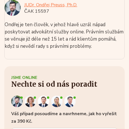
JUDr. Ondřej Preuss, Ph.D.
ČAK 15597
Ondřej je ten člověk, v jehož hlavě uzrál nápad
poskytovat advokátní služby online. Právním službám
se věnuje již déle než 15 let a rád klientům pomáhá,
když si nevědí rady s právními problémy.
JSME ONLINE
Nechte si od nás poradit
Váš případ posoudíme a navrhneme, jak ho vyřešit
za 390 Kč.