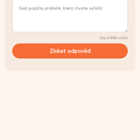
Zbývá
500
znaků