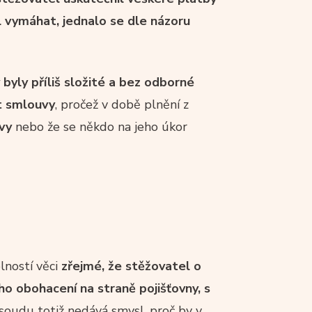
al vymáhat, jednalo se dle názoru
byly příliš složité a bez odborné
t smlouvy
, pročež v době plnění z
uvy
nebo že se někdo na jeho úkor
lností věci
zřejmé, že stěžovatel o
o obohacení na straně pojišťovny, s
 soudu totiž nedává smysl, proč by v