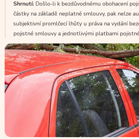
Shrnutí:
Došlo-li k bezdůvodnému obohacení pojišťo
částky na základě neplatné smlouvy, pak nelze a
subjektivní promlčecí lhůty u práva na vydání b
pojistné smlouvy a jednotlivými platbami pojistn