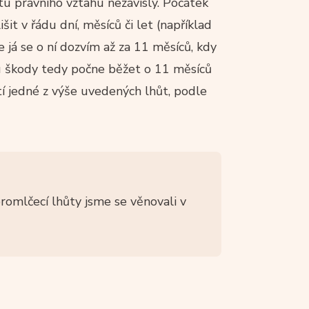
tu právního vztahu nezávislý. Počátek
it v řádu dní, měsíců či let (například
 já se o ní dozvím až za 11 měsíců, kdy
du škody tedy počne běžet o 11 měsíců
tí jedné z výše uvedených lhůt, podle
promlčecí lhůty jsme se věnovali v