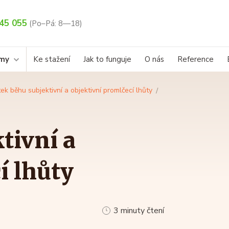
45 055
(Po–Pá: 8—18)
rmy
Ke stažení
Jak to funguje
O nás
Reference
ek běhu subjektivní a objektivní promlčecí lhůty
tivní a
í lhůty
3 minuty čtení