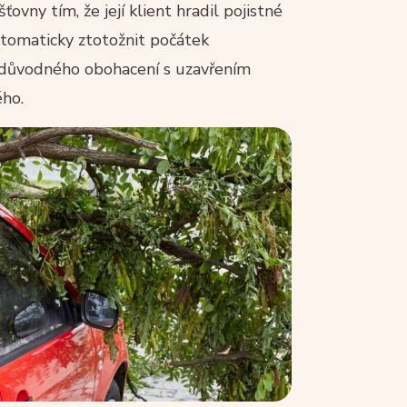
vny tím, že její klient hradil pojistné
utomaticky ztotožnit počátek
ezdůvodného obohacení s uzavřením
ého.