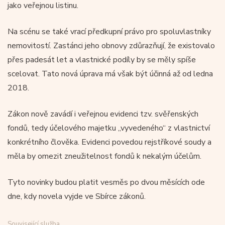
jako veřejnou listinu.
Na scénu se také vrací předkupní právo pro spoluvlastníky
nemovitostí. Zastánci jeho obnovy zdůrazňují, že existovalo
přes padesát let a vlastnické podíly by se měly spíše
scelovat. Tato nová úprava má však být účinná až od ledna
2018.
Zákon nově zavádí i veřejnou evidenci tzv. svěřenských
fondů, tedy účelového majetku „vyvedeného“ z vlastnictví
konkrétního člověka. Evidenci povedou rejstříkové soudy a
měla by omezit zneužitelnost fondů k nekalým účelům.
Tyto novinky budou platit vesměs po dvou měsících ode
dne, kdy novela vyjde ve Sbírce zákonů.
Související služba