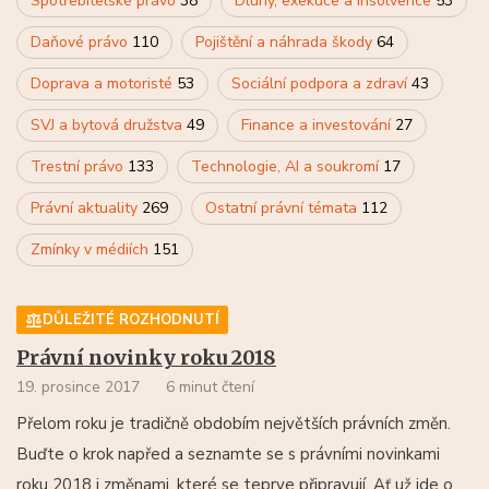
Spotřebitelské právo
38
Dluhy, exekuce a insolvence
53
Daňové právo
110
Pojištění a náhrada škody
64
Doprava a motoristé
53
Sociální podpora a zdraví
43
SVJ a bytová družstva
49
Finance a investování
27
Trestní právo
133
Technologie, AI a soukromí
17
Právní aktuality
269
Ostatní právní témata
112
Zmínky v médiích
151
DŮLEŽITÉ ROZHODNUTÍ
Právní novinky roku 2018
19. prosince 2017
6 minut čtení
Přelom roku je tradičně obdobím největších právních změn.
Buďte o krok napřed a seznamte se s právními novinkami
roku 2018 i změnami, které se teprve připravují. Ať už jde o