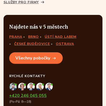
SLUŽBY PRO FIRMY
Najdete nás v 5 městech
PRAHA
BRNO
ÚSTÍ NAD LABEM
ČESKÉ BUDĚJOVICE
OSTRAVA
Všechny pobočky
RYCHLÉ KONTAKTY
+420 246 045 055
(Po–Pá: 8—18)