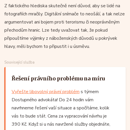
Z faktického hlediska skutečně není důvod, aby se lidé na
fotografiích mračily. Digitální snímače to neošálí, a tak nelze
argumentovat ani bojem proti terorismu či neoprávněným
přechodům hranic. Lze tedy uvažovat tak, že pokud
připouštíme výjimky z náboženských důvodů u pokrývek
hlavy, měli bychom to připustit i u úsměvu.
Související služba
Řešení právního problému na míru
Vyřešte libovolný právní problém
s týmem
Dostupného advokáta! Do 24 hodin vám
navrhneme řešení vaší situace a spočítáme, kolik
vás to bude stát. Cena za vypracování návrhu je
390 Kč. Když si u nás navržené služby objednáte,