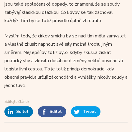
jsou také společenské dopady, to znamená, že se soudy
zabývají klasickou otázkou: Co kdyby se tak zachoval
každý? Tím by se totiž pravidlo úplně zhroutilo.
Myslím tedy, že církev smíchu by se nad tím měla zamyslet
a vlastně zkusit napnout své síly možná trochu jiným
směrem. Nejlepší by totiž bylo, kdyby zkusila získat
politický vliv a zkusila dosáhnout změny nelibé povinnosti
legislativní cestou. To je totiž princip demokracie, kdy
obecná pravidla určují zákonodárci a vyhlášky, nikoliv soudy a
jednotlivci.
Sdílejte článek
Sdílet
Sdílet
Tweet