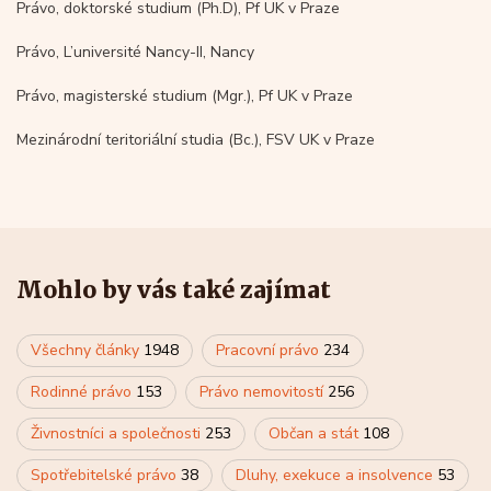
Právo, doktorské studium (Ph.D), Pf UK v Praze
Právo, L’université Nancy-II, Nancy
Právo, magisterské studium (Mgr.), Pf UK v Praze
Mezinárodní teritoriální studia (Bc.), FSV UK v Praze
Mohlo by vás také zajímat
Všechny články
1948
Pracovní právo
234
Rodinné právo
153
Právo nemovitostí
256
Živnostníci a společnosti
253
Občan a stát
108
Spotřebitelské právo
38
Dluhy, exekuce a insolvence
53