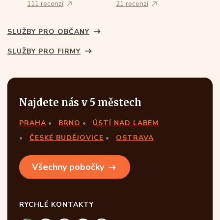
111 recenzí
21 recenzí
SLUŽBY PRO OBČANY
SLUŽBY PRO FIRMY
Najdete nás v 5 městech
PRAHA
BRNO
ÚSTÍ NAD LABEM
ČESKÉ BUDĚJOVICE
OSTRAVA
Všechny pobočky
RYCHLÉ KONTAKTY