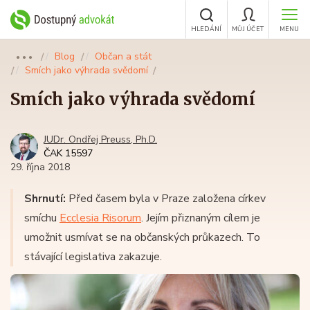
HLEDÁNÍ
MŮJ ÚČET
MENU
Blog
Občan a stát
●●●
Smích jako výhrada svědomí
Smích jako výhrada svědomí
JUDr. Ondřej Preuss, Ph.D.
ČAK 15597
29. října 2018
Shrnutí:
Před časem byla v Praze založena církev
smíchu
Ecclesia Risorum
. Jejím přiznaným cílem je
umožnit usmívat se na občanských průkazech. To
stávající legislativa zakazuje.