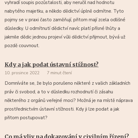
vyhradí soupis pozůstalosti, aby neručil nad hodnotu
nabytého majetku, a někdo dědictví úplně odmítne. Tyto
pojmy se v praxi často zaměňují, přitom mají zcela odlišné
důsledky. U odmítnutí dědictví navíc platí přísné lhůty a
jakmile dědic jednou projeví vůli dědictví přijmout, bývá už
pozdě couvnout.
Kdy a jak podat ústavní stížnost?
10. prosince 2022
7 minut čtení
Domníváte se, že bylo porušeno některé z vašich základních
práv či svobod, a to v důsledku rozhodnutí či zásahu
některého z orgánů veřejné moci? Možná je na místě náprava
prostřednictvím ústavní stížnosti. Kdy ji lze podat a jak
přitom postupovat?
Co má vliv na dokazování v civilním řízení?