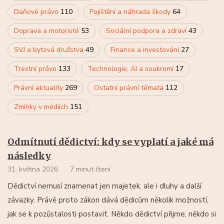
Daňové právo
110
Pojištění a náhrada škody
64
Doprava a motoristé
53
Sociální podpora a zdraví
43
SVJ a bytová družstva
49
Finance a investování
27
Trestní právo
133
Technologie, AI a soukromí
17
Právní aktuality
269
Ostatní právní témata
112
Zmínky v médiích
151
Odmítnutí dědictví: kdy se vyplatí a jaké má
následky
31. května 2026
7 minut čtení
Dědictví nemusí znamenat jen majetek, ale i dluhy a další
závazky. Právě proto zákon dává dědicům několik možností,
jak se k pozůstalosti postavit. Někdo dědictví přijme, někdo si