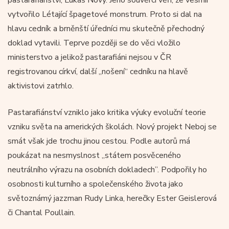
vytvořilo Létající špagetové monstrum. Proto si dal na
hlavu cedník a brněnští úředníci mu skutečně přechodný
doklad vytavili. Teprve později se do věci vložilo
ministerstvo a jelikož pastarafiáni nejsou v ČR
registrovanou církví, další „nošení“ cedníku na hlavě
aktivistovi zatrhlo.
Pastarafiánství vzniklo jako kritika výuky evoluční teorie
vzniku světa na amerických školách. Nový projekt Neboj se
smát však jde trochu jinou cestou. Podle autorů má
poukázat na nesmyslnost „státem posvěceného
neutrálního výrazu na osobních dokladech”. Podpořily ho
osobnosti kulturního a společenského života jako
světoznámý jazzman Rudy Linka, herečky Ester Geislerová
či Chantal Poullain.