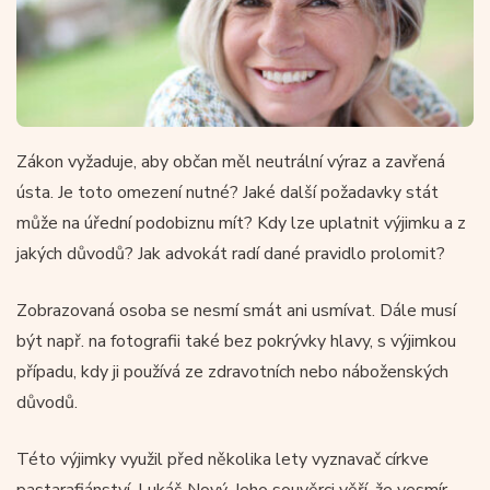
Zákon vyžaduje, aby občan měl neutrální výraz a zavřená
ústa. Je toto omezení nutné? Jaké další požadavky stát
může na úřední podobiznu mít? Kdy lze uplatnit výjimku a z
jakých důvodů? Jak advokát radí dané pravidlo prolomit?
Zobrazovaná osoba se nesmí smát ani usmívat. Dále musí
být např. na fotografii také bez pokrývky hlavy, s výjimkou
případu, kdy ji používá ze zdravotních nebo náboženských
důvodů.
Této výjimky využil před několika lety vyznavač církve
pastarafiánství, Lukáš Nový. Jeho souvěrci věří, že vesmír