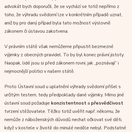
advokát bych doporučil, že se vychází se totiž nepřímo z
toho, že výhradu svědomí lze v konkrétním případě uznat,
aniž by pro daný případ byla tato možnost výslovně
zákonem či ústavou zakotvena.
V právním státě však nemůžeme připustit bezmezné
výjimky z obecných pravidel. To by byl konec právní jistoty.
Naopak, lidé jsou si před zákonem rovni, jak „poznávají“ i
nejmocnější politici v našem státě.
Proto Ústavní soud u uplatnění výhrady svědomí přišel s
určitým testem, tedy předpoklady dané výjimky. Mimo jiné
ústavní soud požaduje
konzistentnost
a
přesvědčivost
tvrzení stěžovatele. Těžko totiž uvěřit např. někomu, že
nemůže z náboženských důvodů nechat očkovat své děti,
když v kostele v životě do minulé neděle nebyl. Podstatné