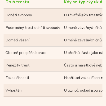
Druh trestu
Kdy se typicky uklád
Odnětí svobody
U závažnějších trestných 
Podmíněný trest odnětí svobody
U méně závažných činů, p
Domácí vězení
U méně závažných činů, p
Obecně prospěšné práce
U přečinů, často jako náh
Peněžitý trest
Často u majetkové nebo 
Zákaz činnosti
Například zákaz řízení ne
Vyhoštění
U cizinců, pokud jsou sp