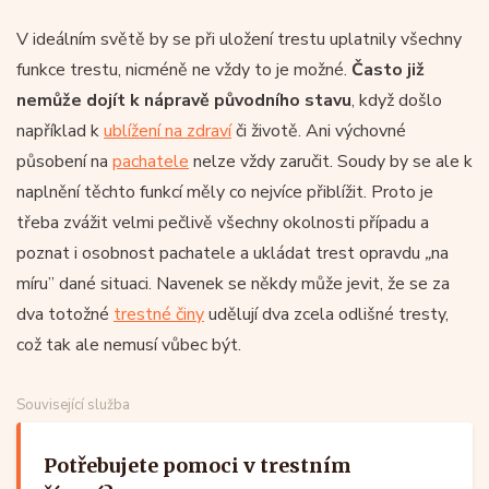
V ideálním světě by se při uložení trestu uplatnily všechny
funkce trestu, nicméně ne vždy to je možné.
Často již
nemůže dojít k nápravě původního stavu
, když došlo
například k
ublížení na zdraví
či životě. Ani výchovné
působení na
pachatele
nelze vždy zaručit. Soudy by se ale k
naplnění těchto funkcí měly co nejvíce přiblížit. Proto je
třeba zvážit velmi pečlivě všechny okolnosti případu a
poznat i osobnost pachatele a ukládat trest opravdu
„
na
míru” dané situaci. Navenek se někdy může jevit, že se za
dva totožné
trestné činy
udělují dva zcela odlišné tresty,
což tak ale nemusí vůbec být.
Související služba
Potřebujete pomoci v trestním