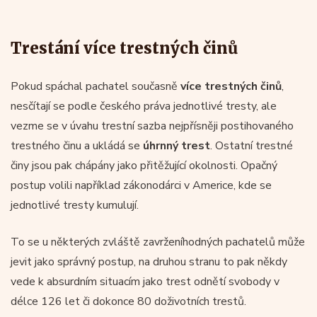
Trestání více trestných činů
Pokud spáchal pachatel současně
více trestných činů
,
nesčítají se podle českého práva jednotlivé tresty, ale
vezme se v úvahu trestní sazba nejpřísněji postihovaného
trestného činu a ukládá se
úhrnný trest
. Ostatní trestné
činy jsou pak chápány jako přitěžující okolnosti. Opačný
postup volili například zákonodárci v Americe, kde se
jednotlivé tresty kumulují.
To se u některých zvláště zavrženíhodných pachatelů může
jevit jako správný postup, na druhou stranu to pak někdy
vede k absurdním situacím jako trest odnětí svobody v
délce 126 let či dokonce 80 doživotních trestů.