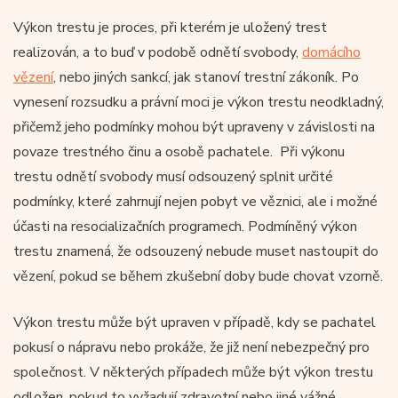
Výkon trestu je proces, při kterém je uložený trest
realizován, a to buď v podobě odnětí svobody,
domácího
vězení
, nebo jiných sankcí, jak stanoví trestní zákoník. Po
vynesení rozsudku a právní moci je výkon trestu neodkladný,
přičemž jeho podmínky mohou být upraveny v závislosti na
povaze trestného činu a osobě pachatele. Při výkonu
trestu odnětí svobody musí odsouzený splnit určité
podmínky, které zahrnují nejen pobyt ve věznici, ale i možné
účasti na resocializačních programech. Podmíněný výkon
trestu znamená, že odsouzený nebude muset nastoupit do
vězení, pokud se během zkušební doby bude chovat vzorně.
Výkon trestu může být upraven v případě, kdy se pachatel
pokusí o nápravu nebo prokáže, že již není nebezpečný pro
společnost. V některých případech může být výkon trestu
odložen, pokud to vyžadují zdravotní nebo jiné vážné