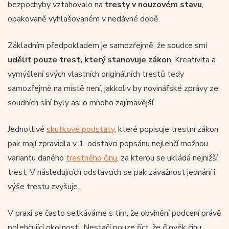
bezpochyby vztahovalo na
tresty v nouzovém stavu
,
opakovaně vyhlašovaném v nedávné době.
Základním předpokladem je samozřejmě, že soudce smí
udělit pouze trest, který stanovuje zákon
. Kreativita a
vymýšlení svých vlastních originálních trestů tedy
samozřejmě na místě není, jakkoliv by novinářské zprávy ze
soudních síní byly asi o mnoho zajímavější.
Jednotlivé
skutkové podstaty
, které popisuje trestní zákon
pak mají zpravidla v 1. odstavci popsánu nejlehčí možnou
variantu daného
trestného činu
, za kterou se ukládá nejnižší
trest. V následujících odstavcích se pak závažnost jednání i
výše trestu zvyšuje.
V praxi se často setkáváme s tím, že obvinění podcení právě
polehčující okolnosti. Nestačí pouze říct, že člověk činu