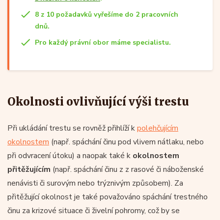
8 z 10 požadavků vyřešíme do 2 pracovních
dnů.
Pro každý právní obor máme specialistu.
Okolnosti ovlivňující výši trestu
Při ukládání trestu se rovněž přihlíží k
polehčujícím
okolnostem
(např. spáchání činu pod vlivem nátlaku, nebo
při odvracení útoku) a naopak také k
okolnostem
přitěžujícím
(např. spáchání činu z z rasové či náboženské
nenávisti či surovým nebo trýznivým způsobem). Za
přitěžující okolnost je také považováno spáchání trestného
činu za krizové situace či živelní pohromy, což by se