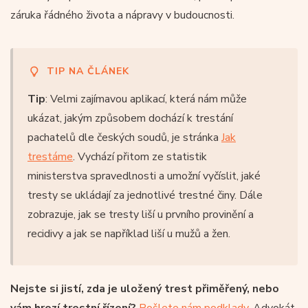
záruka řádného života a nápravy v budoucnosti.
TIP NA ČLÁNEK
Tip
: Velmi zajímavou aplikací, která nám může
ukázat, jakým způsobem dochází k trestání
pachatelů dle českých soudů, je stránka
Jak
trestáme
. Vychází přitom ze statistik
ministerstva spravedlnosti a umožní vyčíslit, jaké
tresty se ukládají za jednotlivé trestné činy. Dále
zobrazuje, jak se tresty liší u prvního provinění a
recidivy a jak se například liší u mužů a žen.
Nejste si jistí, zda je uložený trest přiměřený, nebo
vám hrozí trestní řízení?
Pošlete nám podklady
. Advokát