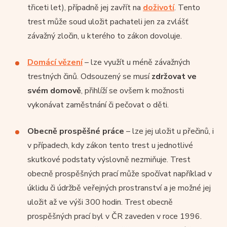
třiceti let), případně jej zavřít na
doživotí
. Tento
trest může soud uložit pachateli jen za zvlášť
závažný zločin, u kterého to zákon dovoluje.
Domácí vězení
– lze využít u méně závažných
trestných činů. Odsouzený se musí
zdržovat ve
svém domově
, přihlíží se ovšem k možnosti
vykonávat zaměstnání či pečovat o děti.
Obecně prospěšné práce
– lze jej uložit u přečinů, i
v případech, kdy zákon tento trest u jednotlivé
skutkové podstaty výslovně nezmiňuje. Trest
obecně prospěšných prací může spočívat například v
úklidu či údržbě veřejných prostranství a je možné jej
uložit až ve výši 300 hodin. Trest obecně
prospěšných prací byl v ČR zaveden v roce 1996.