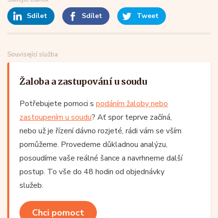
Sdílet
Sdílet
Tweet
Související služba
Žaloba a zastupování u soudu
Potřebujete pomoci s
podáním žaloby nebo
zastoupením u soudu
? Ať spor teprve začíná,
nebo už je řízení dávno rozjeté, rádi vám se vším
pomůžeme. Provedeme důkladnou analýzu,
posoudíme vaše reálné šance a navrhneme další
postup. To vše do 48 hodin od objednávky
služeb.
Chci pomoct