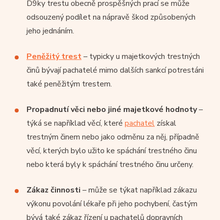
D9ky trestu obecně prospěšných prací se může
odsouzený podílet na nápravě škod způsobených
jeho jednáním.
Peněžitý trest
– typicky u majetkových trestných
činů bývají pachatelé mimo dalších sankcí potrestáni
také peněžitým trestem.
Propadnutí věci nebo jiné majetkové hodnoty
–
týká se například věcí, které
pachatel
získal
trestným činem nebo jako odměnu za něj, případně
věcí, kterých bylo užito ke spáchání trestného činu
nebo která byly k spáchání trestného činu určeny.
Zákaz činnosti
– může se týkat například zákazu
výkonu povolání lékaře při jeho pochybení, častým
bývá také zákaz řízení u pachatelů dopravních