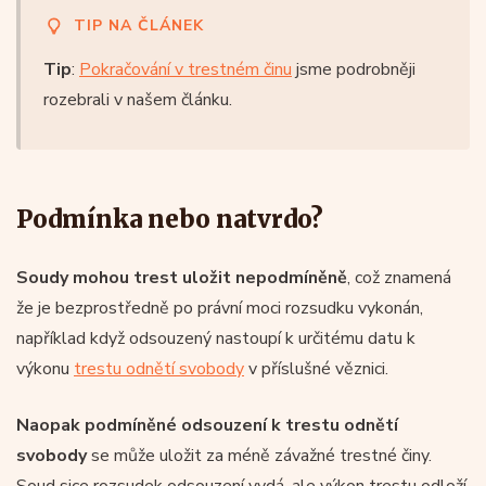
TIP NA ČLÁNEK
Tip
:
Pokračování v trestném činu
jsme podrobněji
rozebrali v našem článku.
Podmínka nebo natvrdo?
Soudy mohou trest uložit nepodmíněně
, což znamená
že je bezprostředně po právní moci rozsudku vykonán,
například když odsouzený nastoupí k určitému datu k
výkonu
trestu odnětí svobody
v příslušné věznici.
Naopak podmíněné odsouzení k trestu odnětí
svobody
se může uložit za méně závažné trestné činy.
Soud sice rozsudek odsouzení vydá, ale výkon trestu odloží