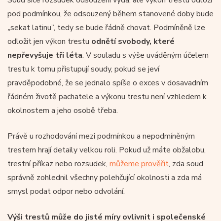
pod podmínkou, že odsouzený během stanovené doby bude
„
sekat latinu”, tedy se bude řádně chovat. Podmíněně lze
odložit jen výkon trestu
odnětí svobody, které
nepřevyšuje tři léta
. V souladu s výše uváděným účelem
trestu k tomu přistupují soudy, pokud se jeví
pravděpodobné, že se jednalo spíše o exces v dosavadním
řádném životě pachatele a výkonu trestu není vzhledem k
okolnostem a jeho osobě třeba.
Právě u rozhodování mezi podmínkou a nepodmíněným
trestem hrají detaily velkou roli. Pokud už máte obžalobu,
trestní příkaz nebo rozsudek,
můžeme prověřit
, zda soud
správně zohlednil všechny polehčující okolnosti a zda má
smysl podat odpor nebo odvolání.
Výši trestů může do jisté míry ovlivnit i společenské