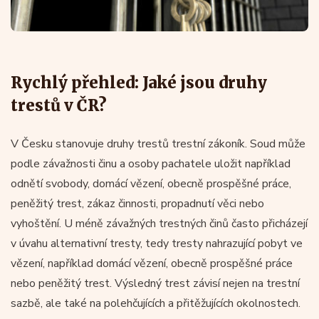
Rychlý přehled: Jaké jsou druhy
trestů v ČR?
V Česku stanovuje druhy trestů trestní zákoník. Soud může
podle závažnosti činu a osoby pachatele uložit například
odnětí svobody, domácí vězení, obecně prospěšné práce,
peněžitý trest, zákaz činnosti, propadnutí věci nebo
vyhoštění. U méně závažných trestných činů často přicházejí
v úvahu alternativní tresty, tedy tresty nahrazující pobyt ve
vězení, například domácí vězení, obecně prospěšné práce
nebo peněžitý trest. Výsledný trest závisí nejen na trestní
sazbě, ale také na polehčujících a přitěžujících okolnostech.