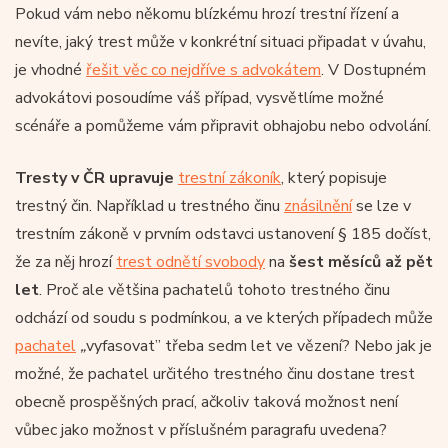
Pokud vám nebo někomu blízkému hrozí trestní řízení a
nevíte, jaký trest může v konkrétní situaci připadat v úvahu,
je vhodné
řešit věc co nejdříve s advokátem
. V Dostupném
advokátovi posoudíme váš případ, vysvětlíme možné
scénáře a pomůžeme vám připravit obhajobu nebo odvolání.
Tresty v ČR upravuje
trestní zákoník
, který popisuje
trestný čin. Například u trestného činu
znásilnění
se lze v
trestním zákoně v prvním odstavci ustanovení § 185 dočíst,
že za něj hrozí
trest odnětí svobody
na
šest měsíců až pět
let
. Proč ale většina pachatelů tohoto trestného činu
odchází od soudu s podmínkou, a ve kterých případech může
pachatel
„
vyfasovat” třeba sedm let ve vězení? Nebo jak je
možné, že pachatel určitého trestného činu dostane trest
obecně prospěšných prací, ačkoliv taková možnost není
vůbec jako možnost v příslušném paragrafu uvedena?