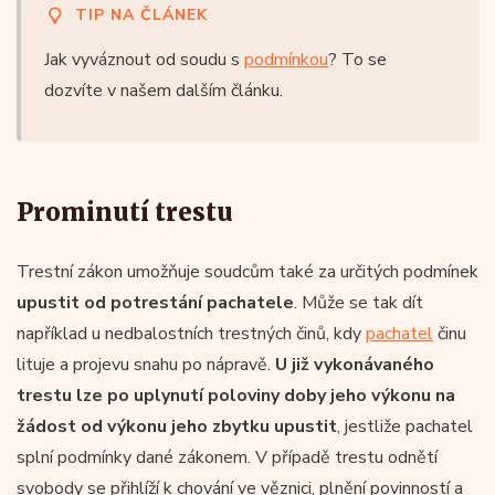
TIP NA ČLÁNEK
Jak vyváznout od soudu s
podmínkou
? To se
dozvíte v našem dalším článku.
Prominutí trestu
Trestní zákon umožňuje soudcům také za určitých podmínek
upustit od potrestání pachatele
. Může se tak dít
například u nedbalostních trestných činů, kdy
pachatel
činu
lituje a projevu snahu po nápravě.
U již vykonávaného
trestu lze po uplynutí poloviny doby jeho výkonu na
žádost od výkonu jeho zbytku upustit
, jestliže pachatel
splní podmínky dané zákonem. V případě trestu odnětí
svobody se přihlíží k chování ve věznici, plnění povinností a