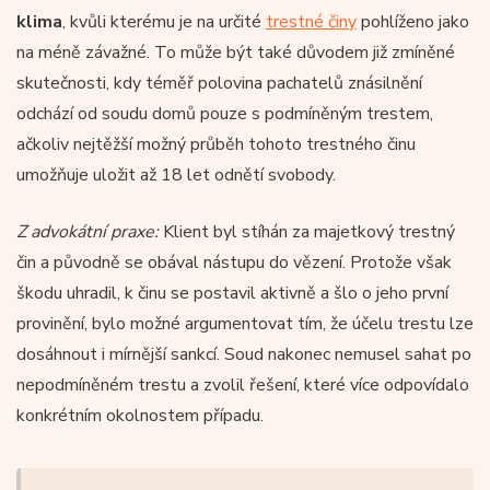
klima
, kvůli kterému je na určité
trestné činy
pohlíženo jako
na méně závažné. To může být také důvodem již zmíněné
skutečnosti, kdy téměř polovina pachatelů znásilnění
odchází od soudu domů pouze s podmíněným trestem,
ačkoliv nejtěžší možný průběh tohoto trestného činu
umožňuje uložit až 18 let odnětí svobody.
Z advokátní praxe:
Klient byl stíhán za majetkový trestný
čin a původně se obával nástupu do vězení. Protože však
škodu uhradil, k činu se postavil aktivně a šlo o jeho první
provinění, bylo možné argumentovat tím, že účelu trestu lze
dosáhnout i mírnější sankcí. Soud nakonec nemusel sahat po
nepodmíněném trestu a zvolil řešení, které více odpovídalo
konkrétním okolnostem případu.