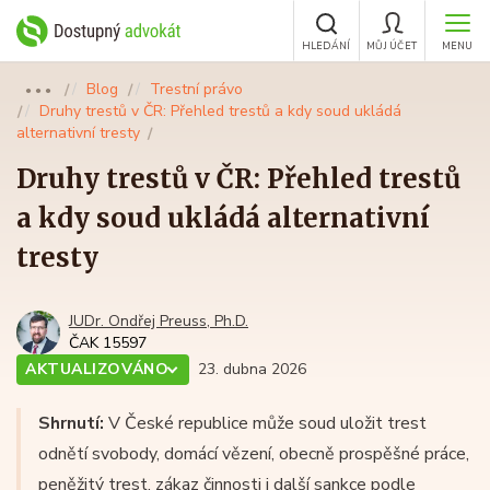
HLEDÁNÍ
MŮJ ÚČET
MENU
Blog
Trestní právo
●●●
Druhy trestů v ČR: Přehled trestů a kdy soud ukládá
alternativní tresty
Druhy trestů v ČR: Přehled trestů
a kdy soud ukládá alternativní
tresty
JUDr. Ondřej Preuss, Ph.D.
ČAK 15597
AKTUALIZOVÁNO
23. dubna 2026
Shrnutí:
V České republice může soud uložit trest
odnětí svobody, domácí vězení, obecně prospěšné práce,
peněžitý trest, zákaz činnosti i další sankce podle