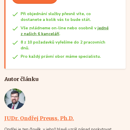
Při objednání služby přesně víte, co
dostanete a kolik vás to bude stát.
Vše zvládneme on-line nebo osobně v
jedné
z našich 6 kanceláří
.
8 z 10 požadavků vyřešíme do 2 pracovních
dnů.
Pro každý právní obor máme specialistu.
Autor článku
JUDr. Ondřej Preuss, Ph.D.
Ondřej je ten člověk, v jehož hlavě uzrál nápad poskytovat