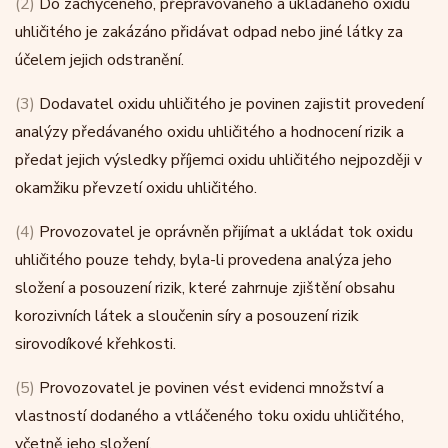
(2)
Do zachyceného, přepravovaného a ukládaného oxidu
uhličitého je zakázáno přidávat odpad nebo jiné látky za
účelem jejich odstranění.
(3)
Dodavatel oxidu uhličitého je povinen zajistit provedení
analýzy předávaného oxidu uhličitého a hodnocení rizik a
předat jejich výsledky příjemci oxidu uhličitého nejpozději v
okamžiku převzetí oxidu uhličitého.
(4)
Provozovatel je oprávněn přijímat a ukládat tok oxidu
uhličitého pouze tehdy, byla-li provedena analýza jeho
složení a posouzení rizik, které zahrnuje zjištění obsahu
korozivních látek a sloučenin síry a posouzení rizik
sirovodíkové křehkosti.
(5)
Provozovatel je povinen vést evidenci množství a
vlastností dodaného a vtláčeného toku oxidu uhličitého,
včetně jeho složení.