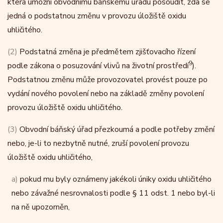
která umožní obvodnímu báňskému úřadu posoudit, zda se
jedná o podstatnou změnu v provozu úložiště oxidu
uhličitého.
(2)
Podstatná změna je předmětem zjišťovacího řízení
9
podle zákona o posuzování vlivů na životní prostředí
).
Podstatnou změnu může provozovatel provést pouze po
vydání nového povolení nebo na základě změny povolení
provozu úložiště oxidu uhličitého.
(3)
Obvodní báňský úřad přezkoumá a podle potřeby změní
nebo, je-li to nezbytně nutné, zruší povolení provozu
úložiště oxidu uhličitého,
a)
pokud mu byly oznámeny jakékoli úniky oxidu uhličitého
nebo závažné nesrovnalosti podle § 11 odst. 1 nebo byl-li
na ně upozorněn,