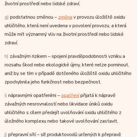
životní prostředí nebo lidské zdraví,
g)
podstatnou změnou –
změna
v provozu úložiště oxidu
uhličitého, která není uvedena v povolení provozu, a která
může mít významný vliv na životní prostředí nebo lidské
zdraví,
h)
závažným rizikem – spojení pravděpodobnosti vzniku a
rozsahu škod nebo ekologické újmy, které nelze pominout,
aniž by se tím v případě dotčeného úložiště oxidu uhličitého
zpochybnila jeho funkčnost nebo bezpečnost,
i)
nápravnými opatřeními –
opatření
přijatá k nápravě
závažných nesrovnalostí nebo likvidace úniků oxidu
uhličitého s cílem předejít uvolňování oxidu uhličitého z
úložného komplexu nebo takové uvolňování zastavit,
j)
přepravní sítí – síť produktovodů určených k přepravě