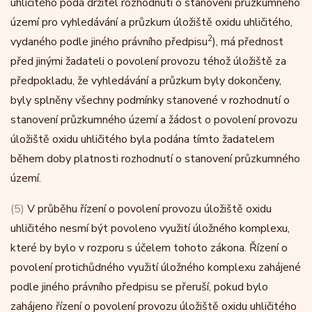
uhličitého podá držitel rozhodnutí o stanovení průzkumného
území pro vyhledávání a průzkum úložiště oxidu uhličitého,
2
vydaného podle jiného právního předpisu
), má přednost
před jinými žadateli o povolení provozu téhož úložiště za
předpokladu, že vyhledávání a průzkum byly dokončeny,
byly splněny všechny podmínky stanovené v rozhodnutí o
stanovení průzkumného území a žádost o povolení provozu
úložiště oxidu uhličitého byla podána tímto žadatelem
během doby platnosti rozhodnutí o stanovení průzkumného
území.
(5)
V průběhu řízení o povolení provozu úložiště oxidu
uhličitého nesmí být povoleno využití úložného komplexu,
které by bylo v rozporu s účelem tohoto zákona. Řízení o
povolení protichůdného využití úložného komplexu zahájené
podle jiného právního předpisu se přeruší, pokud bylo
zahájeno řízení o povolení provozu úložiště oxidu uhličitého