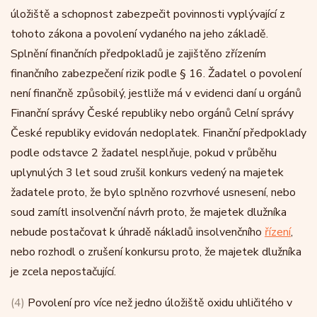
úložiště a schopnost zabezpečit povinnosti vyplývající z
tohoto zákona a povolení vydaného na jeho základě.
Splnění finančních předpokladů je zajištěno zřízením
finančního zabezpečení rizik podle § 16. Žadatel o povolení
není finančně způsobilý, jestliže má v evidenci daní u orgánů
Finanční správy České republiky nebo orgánů Celní správy
České republiky evidován nedoplatek. Finanční předpoklady
podle odstavce 2 žadatel nesplňuje, pokud v průběhu
uplynulých 3 let soud zrušil konkurs vedený na majetek
žadatele proto, že bylo splněno rozvrhové usnesení, nebo
soud zamítl insolvenční návrh proto, že majetek dlužníka
nebude postačovat k úhradě nákladů insolvenčního
řízení
,
nebo rozhodl o zrušení konkursu proto, že majetek dlužníka
je zcela nepostačující.
(4)
Povolení pro více než jedno úložiště oxidu uhličitého v