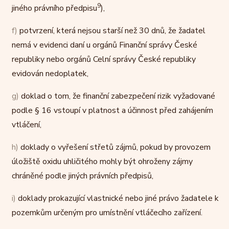
9
jiného právního předpisu
),
f)
potvrzení, která nejsou starší než 30 dnů, že žadatel
nemá v evidenci daní u orgánů Finanční správy České
republiky nebo orgánů Celní správy České republiky
evidován nedoplatek,
g)
doklad o tom, že finanční zabezpečení rizik vyžadované
podle § 16 vstoupí v platnost a účinnost před zahájením
vtláčení,
h)
doklady o vyřešení střetů zájmů, pokud by provozem
úložiště oxidu uhličitého mohly být ohroženy zájmy
chráněné podle jiných právních předpisů,
i)
doklady prokazující vlastnické nebo jiné právo žadatele k
pozemkům určeným pro umístnění vtláčecího zařízení.