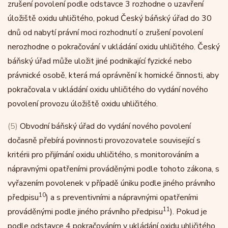
zrušení povolení podle odstavce 3 rozhodne o uzavření
úložiště oxidu uhličitého, pokud Český báňský úřad do 30
dnů od nabytí právní moci rozhodnutí o zrušení povolení
nerozhodne o pokračování v ukládání oxidu uhličitého. Český
báňský úřad může uložit jiné podnikající fyzické nebo
právnické osobě, která má oprávnění k hornické činnosti, aby
pokračovala v ukládání oxidu uhličitého do vydání nového
povolení provozu úložiště oxidu uhličitého.
(5)
Obvodní báňský úřad do vydání nového povolení
dočasně přebírá povinnosti provozovatele související s
kritérii pro přijímání oxidu uhličitého, s monitorováním a
nápravnými opatřeními prováděnými podle tohoto zákona, s
vyřazením povolenek v případě úniku podle jiného právního
10
předpisu
) a s preventivními a nápravnými opatřeními
11
prováděnými podle jiného právního předpisu
). Pokud je
podle odstavce 4 pokračováním v ukládání oxidu uhličitého