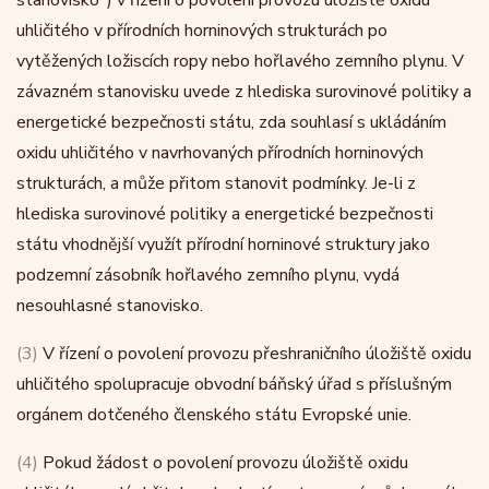
stanovisko
) v řízení o povolení provozu úložiště oxidu
uhličitého v přírodních horninových strukturách po
vytěžených ložiscích ropy nebo hořlavého zemního plynu. V
závazném stanovisku uvede z hlediska surovinové politiky a
energetické bezpečnosti státu, zda souhlasí s ukládáním
oxidu uhličitého v navrhovaných přírodních horninových
strukturách, a může přitom stanovit podmínky. Je-li z
hlediska surovinové politiky a energetické bezpečnosti
státu vhodnější využít přírodní horninové struktury jako
podzemní zásobník hořlavého zemního plynu, vydá
nesouhlasné stanovisko.
(3)
V řízení o povolení provozu přeshraničního úložiště oxidu
uhličitého spolupracuje obvodní báňský úřad s příslušným
orgánem dotčeného členského státu Evropské unie.
(4)
Pokud žádost o povolení provozu úložiště oxidu