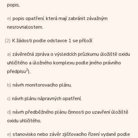
popis,
e)
popis opatření, která mají zabránit závažným
nesrovnalostem.
(2)
K žádosti podle odstavce 1 se přiloží
a)
závěrečná zpráva o výsledcích průzkumu úložiště oxidu
uhličitého a úložného komplexu podle jiného právního
2
předpisu
),
b)
návrh monitorovacího plánu,
c)
návrh plánu nápravných opatření,
d)
návrh předběžného plánu činnosti po uzavření úložiště
oxidu uhličitého,
e)
stanovisko nebo závěr zjišťovacího řízení vydané podle