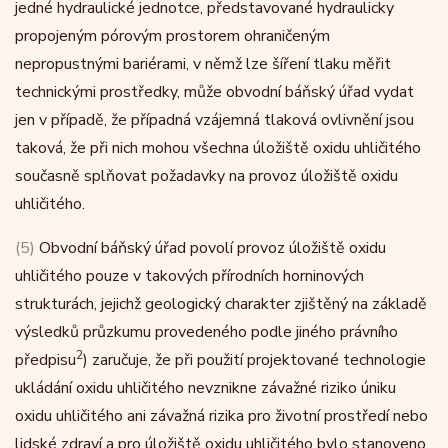
jedné hydraulické jednotce, představované hydraulicky
propojeným pórovým prostorem ohraničeným
nepropustnými bariérami, v němž lze šíření tlaku měřit
technickými prostředky, může obvodní báňský úřad vydat
jen v případě, že případná vzájemná tlaková ovlivnění jsou
taková, že při nich mohou všechna úložiště oxidu uhličitého
současně splňovat požadavky na provoz úložiště oxidu
uhličitého.
(5)
Obvodní báňský úřad povolí provoz úložiště oxidu
uhličitého pouze v takových přírodních horninových
strukturách, jejichž geologický charakter zjištěný na základě
výsledků průzkumu provedeného podle jiného právního
2
předpisu
) zaručuje, že při použití projektované technologie
ukládání oxidu uhličitého nevznikne závažné riziko úniku
oxidu uhličitého ani závažná rizika pro životní prostředí nebo
lidské zdraví a pro úložiště oxidu uhličitého bylo stanoveno