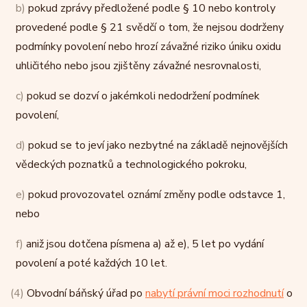
b)
pokud zprávy předložené podle § 10 nebo kontroly
provedené podle § 21 svědčí o tom, že nejsou dodrženy
podmínky povolení nebo hrozí závažné riziko úniku oxidu
uhličitého nebo jsou zjištěny závažné nesrovnalosti,
c)
pokud se dozví o jakémkoli nedodržení podmínek
povolení,
d)
pokud se to jeví jako nezbytné na základě nejnovějších
vědeckých poznatků a technologického pokroku,
e)
pokud provozovatel oznámí změny podle odstavce 1,
nebo
f)
aniž jsou dotčena písmena a) až e), 5 let po vydání
povolení a poté každých 10 let.
(4)
Obvodní báňský úřad po
nabytí právní moci rozhodnutí
o