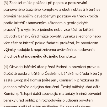
(3)
Žadatel může požádat při popisu a posuzování
plánovaného úložného komplexu a okolní oblasti, které se
provádí nejlepšími osvědčenými postupy ve třech krocích
podle kritérií stanovených zákonem o geologických
21
pracích
), o výjimku z jednoho nebo více těchto kritérií.
Obvodní báňský úřad může povolit výjimku z jednoho nebo
více těchto kritérií, pokud žadatel prokázal, že povolením
výjimky nedojde k nepříznivému ovlivnění rozhodování o
vhodnosti plánovaného úložného komplexu.
(4)
Obvodní báňský úřad předá žádost o povolení provozu
úložiště oxidu uhličitého Českému báňskému úřadu, který ji
zašle Evropské komisi (dále jen „Komise“) k přezkumu do
jednoho měsíce od jejího doručení. Český báňský úřad dále
Komisi zpřístupní další související materiály, k nimž obvodní
báňský úřad přihlíží při rozhodování o udělení povolení