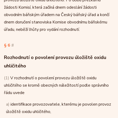
provozu úložiště oxidu uhličitého. Po dobu přezkumu
žádosti Komisí, která začíná dnem odeslání žádosti
obvodním báňským úřadem na Český báňský úřad a končí
dnem doručení stanoviska Komise obvodnímu báňskému
úřadu, neběží lhůty pro vydání rozhodnutí.
§ 6
#
Rozhodnutí o povolení provozu úložiště oxidu
uhličitého
(1)
V rozhodnutí o povolení provozu úložiště oxidu
uhličitého se kromě obecných náležitostí podle správního
řádu uvede
a)
identifikace provozovatele, kterému je povolen provoz
úložiště oxidu uhličitého,