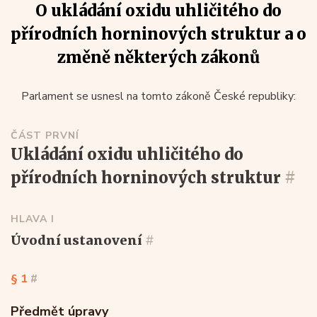
O ukládání oxidu uhličitého do
přírodních horninových struktur a o
změně některých zákonů
Parlament se usnesl na tomto zákoně České republiky:
ČÁST PRVNÍ
ukládání oxidu uhličitého do
přírodních horninových struktur
#
HLAVA I
úvodní ustanovení
#
§ 1
#
Předmět úpravy