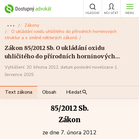
HLEDÁNÍ
MŮJ ÚČET
MENU
Zákony
●●●
O ukládání oxidu uhličitého do přírodních horninových
struktur a o změně některých zákonů
Zákon 85/2012 Sb. O ukládání oxidu
uhličitého do přírodních horninových
struktur a o změně některých zákonů
Vyhlášení: 20. března 2012, datum poslední novelizace 1.
července 2025
Text zákona
Obsah
Hledat
85/2012 Sb.
Zákon
ze dne 7. února 2012