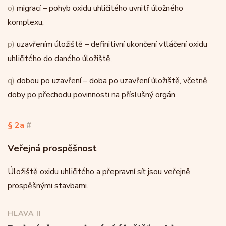
o)
migrací – pohyb oxidu uhličitého uvnitř úložného
komplexu,
p)
uzavřením úložiště – definitivní ukončení vtláčení oxidu
uhličitého do daného úložiště,
q)
dobou po uzavření – doba po uzavření úložiště, včetně
doby po přechodu povinnosti na příslušný orgán.
§ 2a
#
Veřejná prospěšnost
Úložiště oxidu uhličitého a přepravní síť jsou veřejně
prospěšnými stavbami.
HLAVA II