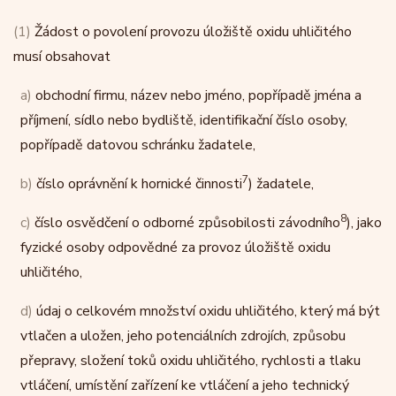
(1)
Žádost o povolení provozu úložiště oxidu uhličitého
musí obsahovat
a)
obchodní firmu, název nebo jméno, popřípadě jména a
příjmení, sídlo nebo bydliště, identifikační číslo osoby,
popřípadě datovou schránku žadatele,
7
b)
číslo oprávnění k hornické činnosti
) žadatele,
8
c)
číslo osvědčení o odborné způsobilosti závodního
), jako
fyzické osoby odpovědné za provoz úložiště oxidu
uhličitého,
d)
údaj o celkovém množství oxidu uhličitého, který má být
vtlačen a uložen, jeho potenciálních zdrojích, způsobu
přepravy, složení toků oxidu uhličitého, rychlosti a tlaku
vtláčení, umístění zařízení ke vtláčení a jeho technický