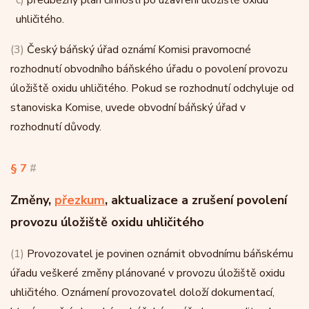
c)
předběžný plán činnosti po uzavření úložiště oxidu
uhličitého.
(3)
Český báňský úřad oznámí Komisi pravomocné
rozhodnutí obvodního báňského úřadu o povolení provozu
úložiště oxidu uhličitého. Pokud se rozhodnutí odchyluje od
stanoviska Komise, uvede obvodní báňský úřad v
rozhodnutí důvody.
§ 7
#
Změny,
přezkum
, aktualizace a zrušení povolení
provozu úložiště oxidu uhličitého
(1)
Provozovatel je povinen oznámit obvodnímu báňskému
úřadu veškeré změny plánované v provozu úložiště oxidu
uhličitého. Oznámení provozovatel doloží dokumentací,