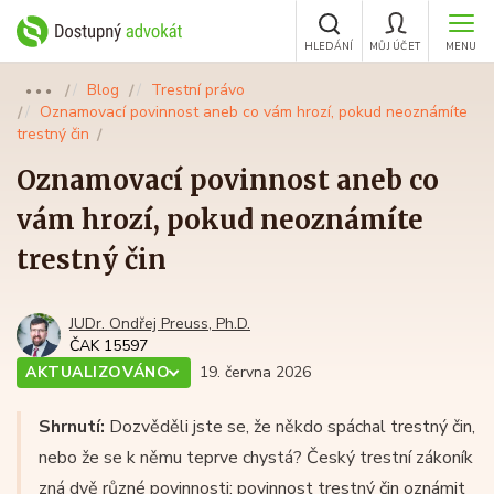
HLEDÁNÍ
MŮJ ÚČET
MENU
Blog
Trestní právo
●●●
Oznamovací povinnost aneb co vám hrozí, pokud neoznámíte
trestný čin
Oznamovací povinnost aneb co
vám hrozí, pokud neoznámíte
trestný čin
JUDr. Ondřej Preuss, Ph.D.
ČAK 15597
AKTUALIZOVÁNO
19. června 2026
Shrnutí:
Dozvěděli jste se, že někdo spáchal trestný čin,
nebo že se k němu teprve chystá? Český trestní zákoník
zná dvě různé povinnosti: povinnost trestný čin oznámit