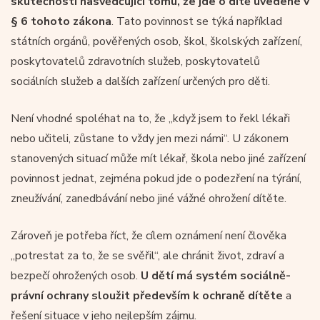
skutečnosti nasvědčující tomu, že jde o dítě uvedené v
§ 6 tohoto zákona
. Tato povinnost se týká například
státních orgánů, pověřených osob, škol, školských zařízení,
poskytovatelů zdravotních služeb, poskytovatelů
sociálních služeb a dalších zařízení určených pro děti.
Není vhodné spoléhat na to, že „když jsem to řekl lékaři
nebo učiteli, zůstane to vždy jen mezi námi“. U zákonem
stanovených situací může mít lékař, škola nebo jiné zařízení
povinnost jednat, zejména pokud jde o podezření na týrání,
zneužívání, zanedbávání nebo jiné vážné ohrožení dítěte.
Zároveň je potřeba říct, že cílem oznámení není člověka
„potrestat za to, že se svěřil“, ale chránit život, zdraví a
bezpečí ohrožených osob.
U dětí má systém sociálně-
právní ochrany sloužit především k ochraně dítěte
a
řešení situace v jeho nejlepším zájmu.