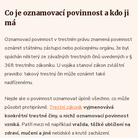
Co je oznamovací povinnost a kdo ji
má
Oznamovací povinnost v trestním právu znamená povinnost
oznámit státnímu zástupci nebo policejnímu orgánu, že byl
spáchán některý ze závažných trestných činů uvedených v §
368 trestního zákoníku. U vojáka stanoví zákon zvláštní
pravidlo: takový trestný čin může oznámit také
nadřízenému.
Nejde ale o povinnost oznamovat úplně všechno, co může
působit protiprávně.
Trestní zákoník
vyjmenovává
konkrétní trestné činy, u nichž oznamovací povinnost
vzniká.
Patří mezi ně například
vražda, těžké ublížení na
zdraví, mučení a jiné
nelidské a kruté zacházení,