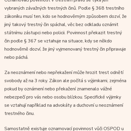
vybraných závažných trestných činů. Podle § 368 trestního
zákoníku musí ten, kdo se hodnověrným způsobem dozví, že
jiný takový trestný čin spáchal, věc bez odkladu oznámit
státnímu zástupci nebo policii. Povinnost překazit trestný
čin podle § 367 se vztahuje na situace, kdy se někdo
hodnověrně dozví, že jiný vyjmenovaný trestný čin připravuje
nebo páchá.
Za neoznámení nebo nepřekažení může hrozit trest odnětí
svobody až na 3 roky. Zákon ale počítá s výjimkami, zejména
pokud by oznámení nebo překažení znamenalo vážné
nebezpečí pro vás nebo osobu blízkou. Specifické výjimky
se vztahují například na advokáty a duchovní u neoznámení
trestného činu.
Samostatně existuje oznamovací povinnost vůči OSPOD u