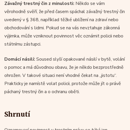
Závažný trestný čin z minulosti:
Někdo se vám
věrohodně svěří, že před časem spáchal závažný trestný čin
uvedený v § 368, například těžké ublížení na zdraví nebo
obchodování s lidmi. Pokud se na vás nevztahuje zákonná
výjimka, může vzniknout povinnost věc oznámit policii nebo
státnímu zástupci.
Domácí násilí:
Soused slyší opakované násilí v bytě, volání
o pomoc a má důvodnou obavu, že je někdo bezprostředně
ohrožen. V takové situaci není vhodné čekat na „jistotu“.
Prakticky je namístě volat policii, protože může jít o právě
páchaný trestný čin a o ochranu oběti.
Shrnutí
Oznamovací povinnost v trestním právu se týká jen