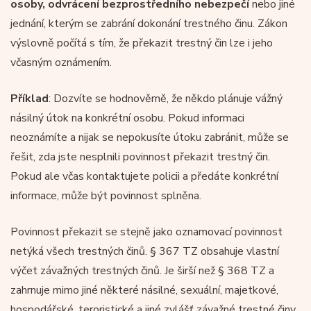
osoby, odvrácení bezprostředního nebezpečí
nebo jiné
jednání, kterým se zabrání dokonání trestného činu. Zákon
výslovně počítá s tím, že překazit trestný čin lze i jeho
včasným oznámením.
Příklad
: Dozvíte se hodnověrně, že někdo plánuje vážný
násilný útok na konkrétní osobu. Pokud informaci
neoznámíte a nijak se nepokusíte útoku zabránit, může se
řešit, zda jste nesplnili povinnost překazit trestný čin.
Pokud ale včas kontaktujete policii a předáte konkrétní
informace, může být povinnost splněna.
Povinnost překazit se stejně jako oznamovací povinnost
netýká všech trestných činů. § 367 TZ obsahuje vlastní
výčet závažných trestných činů. Je širší než § 368 TZ a
zahrnuje mimo jiné některé násilné, sexuální, majetkové,
hospodářské, teroristické a jiné zvlášť závažné trestné činy.