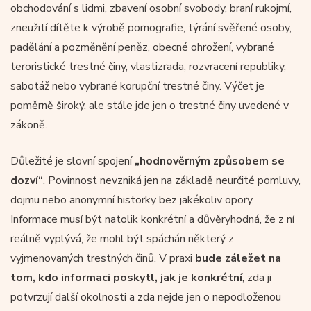
obchodování s lidmi, zbavení osobní svobody, braní rukojmí,
zneužití dítěte k výrobě pornografie, týrání svěřené osoby,
padělání a pozměnění peněz, obecné ohrožení, vybrané
teroristické trestné činy, vlastizrada, rozvracení republiky,
sabotáž nebo vybrané korupční trestné činy. Výčet je
poměrně široký, ale stále jde jen o trestné činy uvedené v
zákoně.
Důležité je slovní spojení
„hodnověrným způsobem se
dozví“
. Povinnost nevzniká jen na základě neurčité pomluvy,
dojmu nebo anonymní historky bez jakékoliv opory.
Informace musí být natolik konkrétní a důvěryhodná, že z ní
reálně vyplývá, že mohl být spáchán některý z
vyjmenovaných trestných činů. V praxi
bude záležet na
tom, kdo informaci poskytl, jak je konkrétní
, zda ji
potvrzují další okolnosti a zda nejde jen o nepodloženou