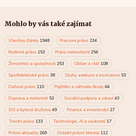
Mohlo by vás také zajímat
Všechny články
1948
Pracovní právo
234
Rodinné právo
153
Právo nemovitostí
256
Živnostníci a společnosti
253
Občan a stát
108
Spotřebitelské právo
38
Dluhy, exekuce a insolvence
53
Daňové právo
110
Pojištění a náhrada škody
64
Doprava a motoristé
53
Sociální podpora a zdraví
43
SVJ a bytová družstva
49
Finance a investování
27
Trestní právo
133
Technologie, AI a soukromí
17
Právní aktuality
269
Ostatní právní témata
112