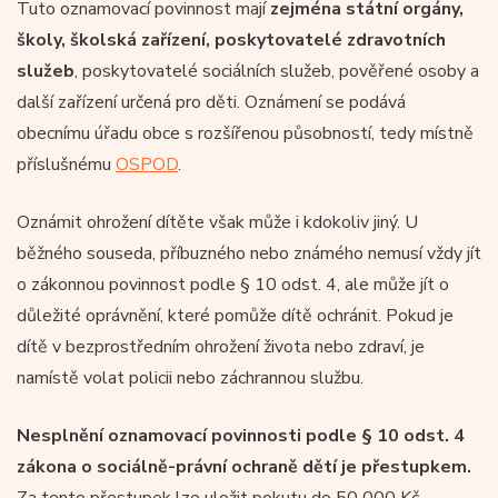
Tuto oznamovací povinnost mají
zejména státní orgány,
školy, školská zařízení, poskytovatelé zdravotních
služeb
, poskytovatelé sociálních služeb, pověřené osoby a
další zařízení určená pro děti. Oznámení se podává
obecnímu úřadu obce s rozšířenou působností, tedy místně
příslušnému
OSPOD
.
Oznámit ohrožení dítěte však může i kdokoliv jiný. U
běžného souseda, příbuzného nebo známého nemusí vždy jít
o zákonnou povinnost podle § 10 odst. 4, ale může jít o
důležité oprávnění, které pomůže dítě ochránit. Pokud je
dítě v bezprostředním ohrožení života nebo zdraví, je
namístě volat policii nebo záchrannou službu.
Nesplnění oznamovací povinnosti podle § 10 odst. 4
zákona o sociálně-právní ochraně dětí je přestupkem.
Za tento přestupek lze uložit pokutu do 50 000 Kč.