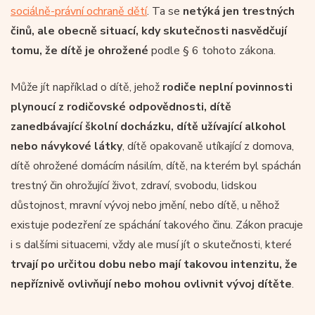
sociálně-právní ochraně dětí
. Ta se
netýká jen trestných
činů, ale obecně situací, kdy skutečnosti nasvědčují
tomu, že dítě je ohrožené
podle § 6 tohoto zákona.
Může jít například o dítě, jehož
rodiče neplní povinnosti
plynoucí z rodičovské odpovědnosti, dítě
zanedbávající školní docházku, dítě užívající alkohol
nebo návykové látky
, dítě opakovaně utíkající z domova,
dítě ohrožené domácím násilím, dítě, na kterém byl spáchán
trestný čin ohrožující život, zdraví, svobodu, lidskou
důstojnost, mravní vývoj nebo jmění, nebo dítě, u něhož
existuje podezření ze spáchání takového činu. Zákon pracuje
i s dalšími situacemi, vždy ale musí jít o skutečnosti, které
trvají po určitou dobu nebo mají takovou intenzitu, že
nepříznivě ovlivňují nebo mohou ovlivnit vývoj dítěte
.