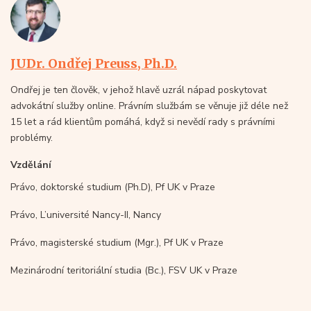
JUDr. Ondřej Preuss, Ph.D.
Ondřej je ten člověk, v jehož hlavě uzrál nápad poskytovat
advokátní služby online. Právním službám se věnuje již déle než
15 let a rád klientům pomáhá, když si nevědí rady s právními
problémy.
Vzdělání
Právo, doktorské studium (Ph.D), Pf UK v Praze
Právo, L’université Nancy-II, Nancy
Právo, magisterské studium (Mgr.), Pf UK v Praze
Mezinárodní teritoriální studia (Bc.), FSV UK v Praze