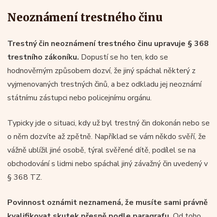
Neoznámení trestného činu
Trestný čin neoznámení trestného činu upravuje § 368
trestního zákoníku.
Dopustí se ho ten, kdo se
hodnověrným způsobem dozví, že jiný spáchal některý z
vyjmenovaných trestných činů, a bez odkladu jej neoznámí
státnímu zástupci nebo policejnímu orgánu.
Typicky jde o situaci, kdy už byl trestný čin dokonán nebo se
o něm dozvíte až zpětně. Například se vám někdo svěří, že
vážně ublížil jiné osobě, týral svěřené dítě, podílel se na
obchodování s lidmi nebo spáchal jiný závažný čin uvedený v
§ 368 TZ.
Povinnost oznámit neznamená, že musíte sami právně
kvalifikovat skutek přesně podle paragrafu.
Od toho