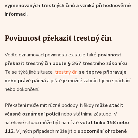
vyjmenovaných trestných činů a vzniká při hodnověrné
informaci.
Povinnost překazit trestný čin
Vedle oznamovací povinnosti existuje také
povinnost
překazit trestný čin podle § 367 trestního zákoníku
.
Ta se týká jiné situace:
trestný čin
se teprve připravuje
nebo právě páchá
a ještě je možné zabránit jeho spáchání
nebo dokončení.
Překažení může mít různé podoby. Někdy
může stačit
včasné oznámení policii
nebo státnímu zástupci. V
naléhavé situaci může být namístě
volat linku 158 nebo
112
. V jiných případech může jít o
upozornění ohrožené