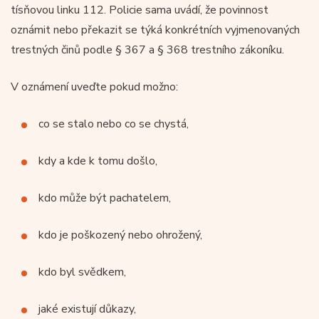
tísňovou linku 112. Policie sama uvádí, že povinnost
oznámit nebo překazit se týká konkrétních vyjmenovaných
trestných činů podle § 367 a § 368 trestního zákoníku.
V oznámení uveďte pokud možno:
co se stalo nebo co se chystá,
kdy a kde k tomu došlo,
kdo může být pachatelem,
kdo je poškozený nebo ohrožený,
kdo byl svědkem,
jaké existují důkazy,