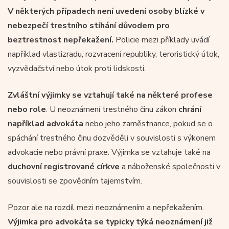
V některých případech není uvedení osoby blízké v
nebezpečí trestního stíhání důvodem pro
beztrestnost nepřekažení.
Policie mezi příklady uvádí
například vlastizradu, rozvracení republiky, teroristický útok,
vyzvědačství nebo útok proti lidskosti.
Zvláštní výjimky se vztahují také na některé profese
nebo role
. U neoznámení trestného činu zákon
chrání
například advokáta
nebo jeho zaměstnance, pokud se o
spáchání trestného činu dozvěděli v souvislosti s výkonem
advokacie nebo právní praxe. Výjimka se vztahuje také na
duchovní registrované církve
a náboženské společnosti v
souvislosti se zpovědním tajemstvím.
Pozor ale na rozdíl mezi neoznámením a nepřekažením.
Výjimka pro advokáta se typicky týká neoznámení již