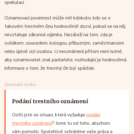
spekulaci.
Oznamovací povinnost může mít kdokoliv, kdo se o
takovém trestném činu hodnověrně dozví, pokud se na něj
nevztahuje zákonná výjimka. Nezáleží na tom, zda je
svědkem, sousedem, kolegou, příbuzným, zaměstnancem
nebo úplně cizí osobou. U neoznámení přitom není nutné,
aby oznamovatel znal pachatele; rozhodující je hodnověrná
informace o tom, že trestný čin byl spáchán.
Související služba
Podání trestního oznámení
Ocitli jste se situaci, která vyžaduje
podání
trestního oznámení
? Jsme tu od toho, abychom
vám pomohli. Spolehlivě ochráníme vaše práva a