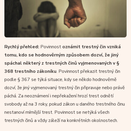
Rychlý přehled:
Povinnost
oznámit trestný čin vzniká
tomu, kdo se hodnověrným způsobem dozví, že jiný
spáchal některý z trestných činů vyjmenovaných v §
368 trestního zákoníku
. Povinnost překazit trestný čin
podle § 367 se týká situace, kdy se někdo hodnověrně
dozví, že jiný vyjmenovaný trestný čin připravuje nebo právě
páchá. Za neoznámení i nepřekažení hrozí trest odnětí
svobody až na 3 roky, pokud zákon u daného trestného činu
nestanoví mírnější trest. Povinnost se netýká všech
trestných činů a vždy záleží na konkrétních okolnostech.