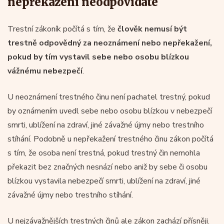
nepřekažení neodpovídáte
Trestní zákoník počítá s tím, že
člověk nemusí být
trestně odpovědný za neoznámení nebo nepřekažení,
pokud by tím vystavil sebe nebo osobu blízkou
vážnému nebezpečí
.
U neoznámení trestného činu není pachatel trestný, pokud
by oznámením uvedl sebe nebo osobu blízkou v nebezpečí
smrti, ublížení na zdraví, jiné závažné újmy nebo trestního
stíhání. Podobně u nepřekažení trestného činu zákon počítá
s tím, že osoba není trestná, pokud trestný čin nemohla
překazit bez značných nesnází nebo aniž by sebe či osobu
blízkou vystavila nebezpečí smrti, ublížení na zdraví, jiné
závažné újmy nebo trestního stíhání.
U nejzávažnějších trestných činů ale zákon zachází přísněji.