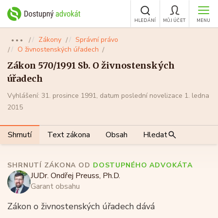
HLEDÁNÍ
MŮJ ÚČET
MENU
Zákony
Správní právo
●●●
O živnostenských úřadech
Zákon 570/1991 Sb. O živnostenských
úřadech
Vyhlášení: 31. prosince 1991, datum poslední novelizace 1. ledna
2015
Shrnutí
Text zákona
Obsah
Hledat
SHRNUTÍ ZÁKONA OD
DOSTUPNÉHO ADVOKÁTA
JUDr. Ondřej Preuss, Ph.D.
Garant obsahu
Zákon o živnostenských úřadech dává