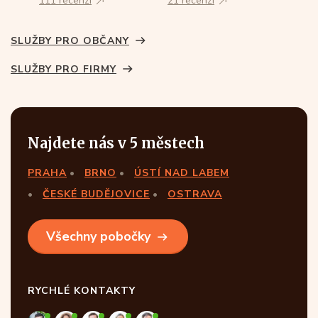
111 recenzí
21 recenzí
SLUŽBY PRO OBČANY
SLUŽBY PRO FIRMY
Najdete nás v 5 městech
PRAHA
BRNO
ÚSTÍ NAD LABEM
ČESKÉ BUDĚJOVICE
OSTRAVA
Všechny pobočky
RYCHLÉ KONTAKTY