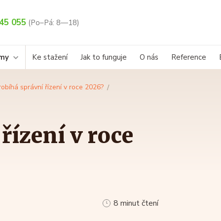
45 055
(Po–Pá: 8—18)
rmy
Ke stažení
Jak to funguje
O nás
Reference
robíhá správní řízení v roce 2026?
řízení v roce
8 minut čtení