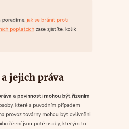
ám poradíme,
jak se bránit proti
ních poplatcích
zase zjistíte, kolik
a jejich práva
práva a povinnosti mohou být řízením
o osoby, které s původním případem
na provoz továrny mohou být ovlivněni
vního řízení jsou poté osoby, kterým to