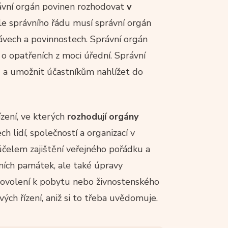
správní orgán povinen rozhodovat
v
le správního řádu musí správní orgán
ávech a povinnostech. Správní orgán
 o opatřeních z moci úřední. Správní
ě a umožnit účastníkům nahlížet do
ízení, ve kterých
rozhodují orgány
h lidí, společností a organizací v
a účelem zajištění veřejného pořádku a
ních památek, ale také úpravy
povolení k pobytu nebo živnostenského
ých řízení, aniž si to třeba uvědomuje.