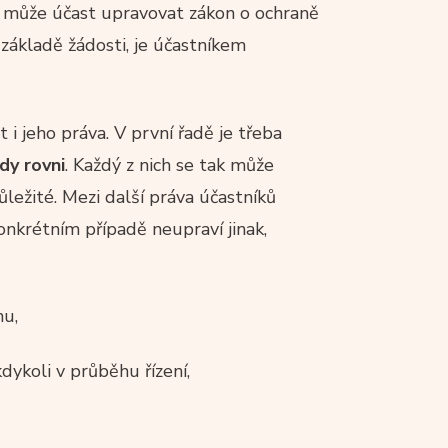
m může účast upravovat zákon o ochraně
a základě žádosti, je účastníkem
 i jeho práva. V první řadě je třeba
ždy rovni
. Každý z nich se tak může
ležité. Mezi další práva účastníků
konkrétním případě neupraví jinak,
nu,
dykoli v průběhu řízení,