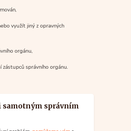
rmován,
ebo využít jiný z opravných
ávního orgánu,
 zástupců správního orgánu.
i samotným správním