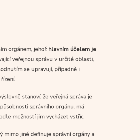
vním orgánem, jehož
hlavním účelem je
jící veřejnou správu v určité oblasti,
odnutím se upravují, případně i
řízení.
ýslovně stanoví, že veřejná správa je
 z působnosti správního orgánu, má
dle možností jim vycházet vstříc.
rý mimo jiné definuje správní orgány a