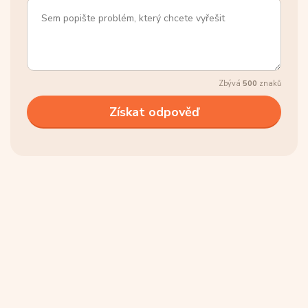
Zbývá
500
znaků