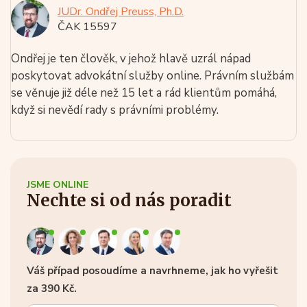
JUDr. Ondřej Preuss, Ph.D.
ČAK 15597
Ondřej je ten člověk, v jehož hlavě uzrál nápad
poskytovat advokátní služby online. Právním službám
se věnuje již déle než 15 let a rád klientům pomáhá,
když si nevědí rady s právními problémy.
JSME ONLINE
Nechte si od nás poradit
Váš případ posoudíme a navrhneme, jak ho vyřešit
za 390 Kč.