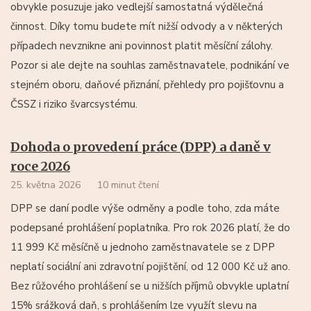
obvykle posuzuje jako vedlejší samostatná výdělečná
činnost. Díky tomu budete mít nižší odvody a v některých
případech nevznikne ani povinnost platit měsíční zálohy.
Pozor si ale dejte na souhlas zaměstnavatele, podnikání ve
stejném oboru, daňové přiznání, přehledy pro pojišťovnu a
ČSSZ i riziko švarcsystému.
Dohoda o provedení práce (DPP) a daně v
roce 2026
25. května 2026
10 minut čtení
DPP se daní podle výše odměny a podle toho, zda máte
podepsané prohlášení poplatníka. Pro rok 2026 platí, že do
11 999 Kč měsíčně u jednoho zaměstnavatele se z DPP
neplatí sociální ani zdravotní pojištění, od 12 000 Kč už ano.
Bez růžového prohlášení se u nižších příjmů obvykle uplatní
15% srážková daň, s prohlášením lze využít slevu na