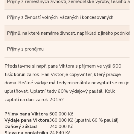
Příjmy z řemeslných živností, zemědělské výroby, lesního a 
Příjmy z živností volných, vázaných i koncesovaných
Příjmů, na které nemáme živnost, například z jiného podnikání
Přijmy z pronájmu
Představme si např. pana Viktora s příjmem ve výši 600
tisíc korun za rok. Pan Viktor je copywriter, který pracuje
doma. Reálné výdaje má tedy minimální a nevyplatí se mu je
uplatňovat. Uplatní tedy 60% výdajový paušál. Kolik
zaplatí na dani za rok 2015?
Příjmy pana Viktora
600 000 Kč
Výdaje pana Viktora
360 000 Kč (uplatnil 60 % paušál)
Daňový základ
240 000 Kč
Sleva na poplatníka
24 840 Kč