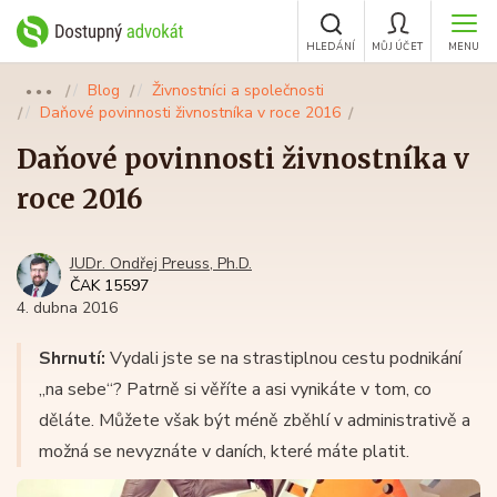
HLEDÁNÍ
MŮJ ÚČET
MENU
Blog
Živnostníci a společnosti
●●●
Daňové povinnosti živnostníka v roce 2016
Daňové povinnosti živnostníka v
roce 2016
JUDr. Ondřej Preuss, Ph.D.
ČAK 15597
4. dubna 2016
Shrnutí:
Vydali jste se na strastiplnou cestu podnikání
„na sebe“? Patrně si věříte a asi vynikáte v tom, co
děláte. Můžete však být méně zběhlí v administrativě a
možná se nevyznáte v daních, které máte platit.