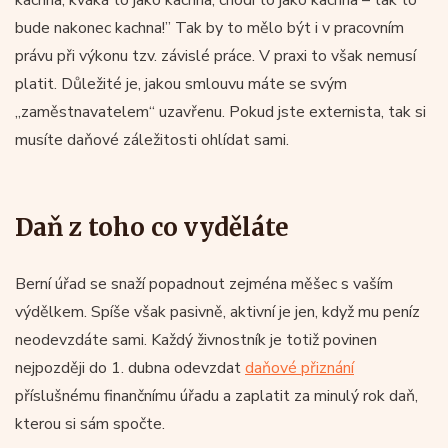
bude nakonec kachna!” Tak by to mělo být i v pracovním
právu při výkonu tzv. závislé práce. V praxi to však nemusí
platit. Důležité je, jakou smlouvu máte se svým
„zaměstnavatelem“ uzavřenu. Pokud jste externista, tak si
musíte daňové záležitosti ohlídat sami.
Daň z toho co vyděláte
Berní úřad se snaží popadnout zejména měšec s vaším
výdělkem. Spíše však pasivně, aktivní je jen, když mu peníz
neodevzdáte sami. Každý živnostník je totiž povinen
nejpozději do 1. dubna odevzdat
daňové přiznání
příslušnému finančnímu úřadu a zaplatit za minulý rok daň,
kterou si sám spočte.