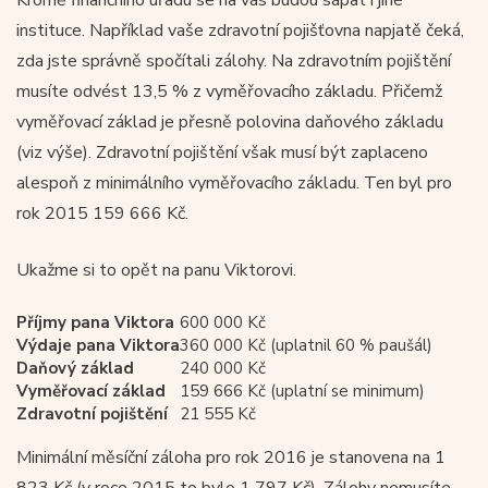
instituce. Například vaše zdravotní pojišťovna napjatě čeká,
zda jste správně spočítali zálohy. Na zdravotním pojištění
musíte odvést 13,5 % z vyměřovacího základu. Přičemž
vyměřovací základ je přesně polovina daňového základu
(viz výše). Zdravotní pojištění však musí být zaplaceno
alespoň z minimálního vyměřovacího základu. Ten byl pro
rok 2015 159 666 Kč.
Ukažme si to opět na panu Viktorovi.
Příjmy pana Viktora
600 000 Kč
Výdaje pana Viktora
360 000 Kč (uplatnil 60 % paušál)
Daňový základ
240 000 Kč
Vyměřovací základ
159 666 Kč (uplatní se minimum)
Zdravotní pojištění
21 555 Kč
Minimální měsíční záloha pro rok 2016 je stanovena na 1
823 Kč (v roce 2015 to bylo 1 797 Kč). Zálohy nemusíte