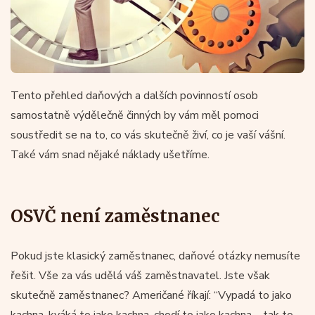
Tento přehled daňových a dalších povinností osob
samostatně výdělečně činných by vám měl pomoci
soustředit se na to, co vás skutečně živí, co je vaší vášní.
Také vám snad nějaké náklady ušetříme.
OSVČ není zaměstnanec
Pokud jste klasický zaměstnanec, daňové otázky nemusíte
řešit. Vše za vás udělá váš zaměstnavatel. Jste však
skutečně zaměstnanec? Američané říkají: “Vypadá to jako
kachna, kváká to jako kachna, chodí to jako kachna – tak to