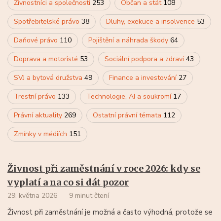
Živnostníci a společnosti
253
Občan a stát
108
Spotřebitelské právo
38
Dluhy, exekuce a insolvence
53
Daňové právo
110
Pojištění a náhrada škody
64
Doprava a motoristé
53
Sociální podpora a zdraví
43
SVJ a bytová družstva
49
Finance a investování
27
Trestní právo
133
Technologie, AI a soukromí
17
Právní aktuality
269
Ostatní právní témata
112
Zmínky v médiích
151
Živnost při zaměstnání v roce 2026: kdy se
vyplatí a na co si dát pozor
29. května 2026
9 minut čtení
Živnost při zaměstnání je možná a často výhodná, protože se