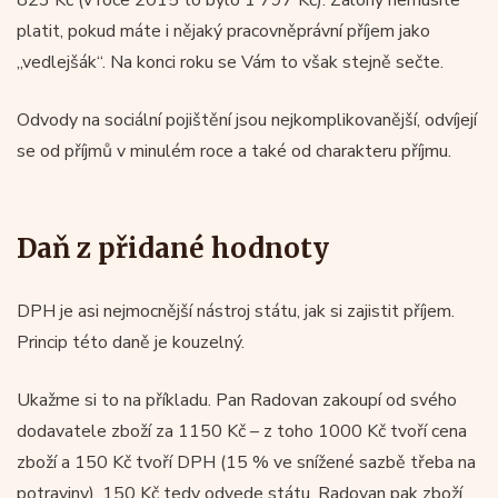
platit, pokud máte i nějaký pracovněprávní příjem jako
„vedlejšák“. Na konci roku se Vám to však stejně sečte.
Odvody na sociální pojištění jsou nejkomplikovanější, odvíjejí
se od příjmů v minulém roce a také od charakteru příjmu.
Daň z přidané hodnoty
DPH je asi nejmocnější nástroj státu, jak si zajistit příjem.
Princip této daně je kouzelný.
Ukažme si to na příkladu. Pan Radovan zakoupí od svého
dodavatele zboží za 1150 Kč – z toho 1000 Kč tvoří cena
zboží a 150 Kč tvoří DPH (15 % ve snížené sazbě třeba na
potraviny). 150 Kč tedy odvede státu. Radovan pak zboží