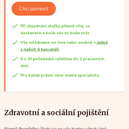
Chci pomoct
Při objednání služby přesně víte, co
dostanete a kolik vás to bude stát.
Vše zvládneme on-line nebo osobně v
jedné
z našich 6 kanceláří
.
8 z 10 požadavků vyřešíme do 2 pracovních
dnů.
Pro každý právní obor máme specialistu.
Zdravotní a sociální pojištění
Kromě finančního úřadu se na vás budou sápat i jiné