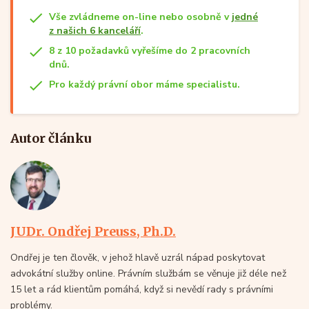
Vše zvládneme on-line nebo osobně v
jedné
z našich 6 kanceláří
.
8 z 10 požadavků vyřešíme do 2 pracovních
dnů.
Pro každý právní obor máme specialistu.
Autor článku
JUDr. Ondřej Preuss, Ph.D.
Ondřej je ten člověk, v jehož hlavě uzrál nápad poskytovat
advokátní služby online. Právním službám se věnuje již déle než
15 let a rád klientům pomáhá, když si nevědí rady s právními
problémy.