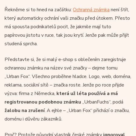
Řekněme si to hned na začátku:
Ochranná známka
není štít,
který automaticky ochrání vaši značku před útokem. Přesto
má spousta podnikatelů pocit, že jakmile mají tuto
papírovou jistotu v ruce, tak jsou krytí. Jenže pak může přijít
studená sprcha.
Představte si, že si malý e-shop s oblečením zaregistruje
ochrannou známku na název své značky – dejme tomu
„Urban Fox“. Všechno proběhne hladce. Logo, web, doména,
reklama, sociální sítě – značka roste. Jenže po roce přijde
výzva: firma z Německa,
která už léta používá a má
registrovanou podobnou známku
„UrbanFuchs“, podá
žalobu na zrušení
. A ejhle – „Urban Fox“ přichází o značku,
doménu i důvěru zákazníků.
Proč? Protože původní vlastník české známky
ignoroval