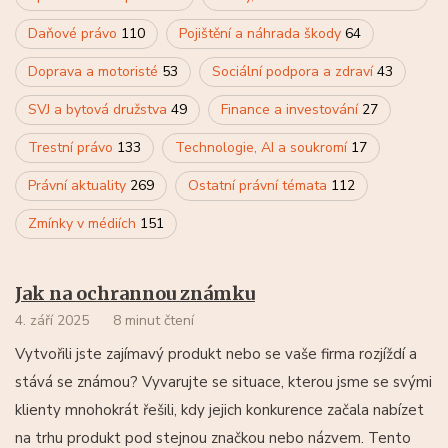
Daňové právo
110
Pojištění a náhrada škody
64
Doprava a motoristé
53
Sociální podpora a zdraví
43
SVJ a bytová družstva
49
Finance a investování
27
Trestní právo
133
Technologie, AI a soukromí
17
Právní aktuality
269
Ostatní právní témata
112
Zmínky v médiích
151
Jak na ochrannou známku
4. září 2025
8 minut čtení
Vytvořili jste zajímavý produkt nebo se vaše firma rozjíždí a
stává se známou? Vyvarujte se situace, kterou jsme se svými
klienty mnohokrát řešili, kdy jejich konkurence začala nabízet
na trhu produkt pod stejnou značkou nebo názvem. Tento