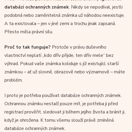
databázi ochranných známek
. Nikdy se nepodíval, jestli
podobná nebo zaměnitelná známka už náhodou neexistuje.
A ta existovala – jen v jiné zemi a trochu jinak zapsaná.
Přesto měla právní sílu.
Proč to tak funguje?
Protože v právu duševního
vlastnictví neplatí „kdo dřív přijde, ten dřív mele“ bez
výhrad. Pokud vaše známka koliduje s již existující, starší
známkou – ať už slovně, obrazově nebo významově – máte
problém.
I proto je potřeba používat databáze ochranných známek.
Ochrannou známku nestačí pouze mít, je potřeba ji před
registrací prověřit, sledovat ji během jejího života a bránit ji,
když je ohrožena. K tomu všemu slouží právě zmíněná
databáze ochranných známek.