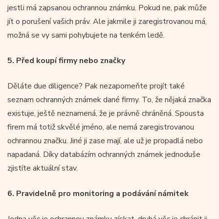
jestli má zapsanou ochrannou známku. Pokud ne, pak může
jít o porušení vašich práv. Ale jakmile ji zaregistrovanou má,
možná se vy sami pohybujete na tenkém ledě.
5.
Před koupí firmy nebo značky
Děláte due diligence? Pak nezapomeňte projít také
seznam ochranných známek dané firmy. To, že nějaká značka
existuje, ještě neznamená, že je právně chráněná. Spousta
firem má totiž skvělé jméno, ale nemá zaregistrovanou
ochrannou značku. Jiné ji zase mají, ale už je propadlá nebo
napadaná. Díky databázím ochranných známek jednoduše
zjistíte aktuální stav.
6.
Pravidelně pro monitoring a podávání námitek
Jedna věc je ochrannou známku získat, druhá věc je chránit ji.