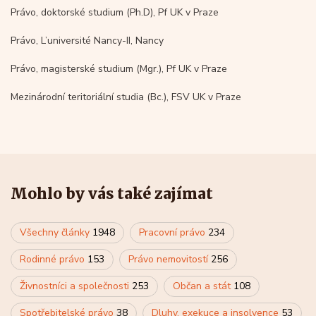
Právo, doktorské studium (Ph.D), Pf UK v Praze
Právo, L’université Nancy-II, Nancy
Právo, magisterské studium (Mgr.), Pf UK v Praze
Mezinárodní teritoriální studia (Bc.), FSV UK v Praze
Mohlo by vás také zajímat
Všechny články
1948
Pracovní právo
234
Rodinné právo
153
Právo nemovitostí
256
Živnostníci a společnosti
253
Občan a stát
108
Spotřebitelské právo
38
Dluhy, exekuce a insolvence
53