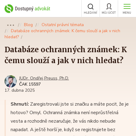
HLEDÁNÍ
MŮJ ÚČET
MENU
Blog
Ostatní právní témata
●●●
Databáze ochranných známek: K čemu slouží a jak v nich
hledat?
Databáze ochranných známek: K
čemu slouží a jak v nich hledat?
JUDr. Ondřej Preuss, Ph.D.
ČAK 15597
17. dubna 2025
Shrnutí:
Zaregistrovali jste si značku a máte pocit, že je
hotovo? Omyl. Ochranná známka není neprůstřelná
vesta a rozhodně nezaručuje, že vás nikdo nebude
napadat. A ještě horší je, když se registrujete bez