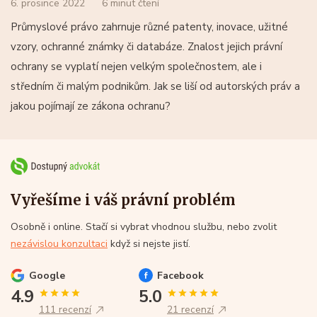
6. prosince 2022
6 minut čtení
Průmyslové právo zahrnuje různé patenty, inovace, užitné
vzory, ochranné známky či databáze. Znalost jejich právní
ochrany se vyplatí nejen velkým společnostem, ale i
středním či malým podnikům. Jak se liší od autorských práv a
jakou pojímají ze zákona ochranu?
Vyřešíme i váš právní problém
Osobně i online. Stačí si vybrat vhodnou službu, nebo zvolit
nezávislou konzultaci
když si nejste jistí.
Google
Facebook
4.9
5.0
111 recenzí
21 recenzí