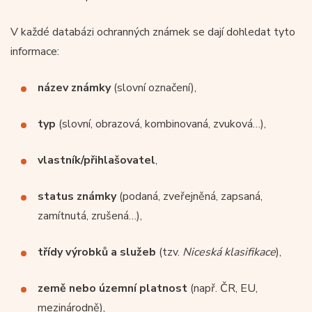
V každé databázi ochranných známek se dají dohledat tyto
informace:
název známky
(slovní označení),
typ
(slovní, obrazová, kombinovaná, zvuková…),
vlastník/přihlašovatel
,
status známky
(podaná, zveřejněná, zapsaná,
zamítnutá, zrušená…),
třídy výrobků a služeb
(tzv.
Niceská klasifikace
),
země nebo územní platnost
(např. ČR, EU,
mezinárodně),