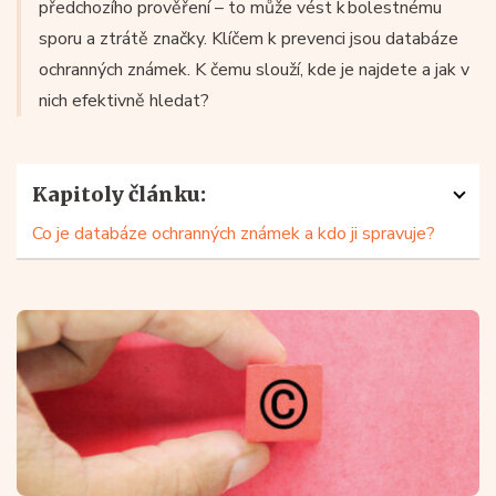
předchozího prověření – to může vést k bolestnému
sporu a ztrátě značky. Klíčem k prevenci jsou databáze
ochranných známek. K čemu slouží, kde je najdete a jak v
nich efektivně hledat?
Kapitoly článku:
Co je databáze ochranných známek a kdo ji spravuje?