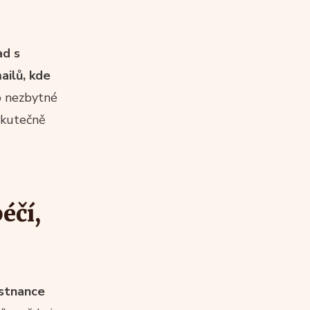
ad s
ailů, kde
o nezbytné
skutečně
éčí,
stnance