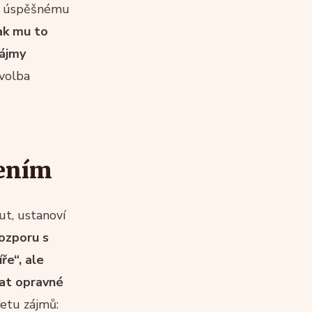
 k úspěšnému
ak mu to
zájmy
 volba
šením
ut, ustanoví
rozporu s
ře“, ale
vat opravné
řetu zájmů: