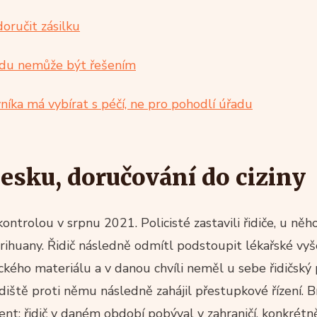
oručit zásilku
adu nemůže být řešením
níka má vybírat s péčí, ne pro pohodlí úřadu
esku, doručování do ciziny
kontrolou v srpnu 2021. Policisté zastavili řidiče, u něh
rihuany. Řidič následně odmítl podstoupit lékařské vyš
kého materiálu a v danou chvíli neměl u sebe řidičský 
ště proti němu následně zahájil přestupkové řízení. Br
t: řidič v daném období pobýval v zahraničí, konkrétn