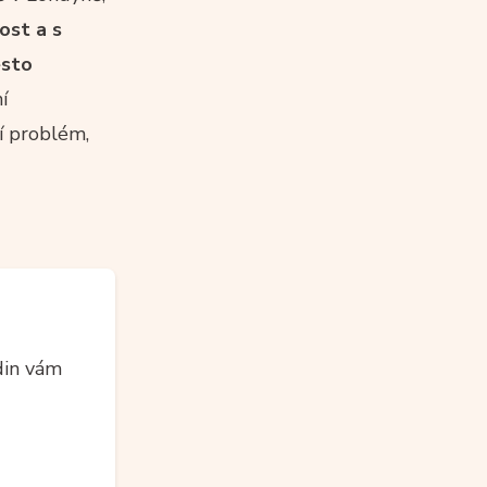
ost a s
esto
í
í problém,
din vám