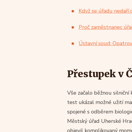
Když se úřadu nedaří d
Proč zaměstnanec úř
Ústavní soud: Opatrov
Přestupek v Č
Vše začalo běžnou silniční 
test ukázal možné užití ma
spojené s odběrem biologic
Městský úřad Uherské Hradi
objevil komplikovaný momen