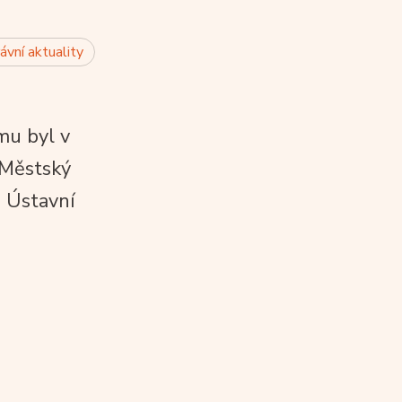
ávní aktuality
mu byl v
 Městský
. Ústavní