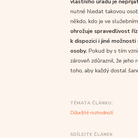
vlastního úřadu je nepřija
nutné hledat takovou osob
někdo, kdo je ve služebním
ohrožuje spravedlivost ř
k dispozici i jiné možnos
osoby.
Pokud by s tím vzni
zároveň zdůraznil, že jeho 
toho, aby každý dostal šanc
TÉMATA ČLÁNKU:
Důležité rozhodnutí
SDÍLEJTE ČLÁNEK