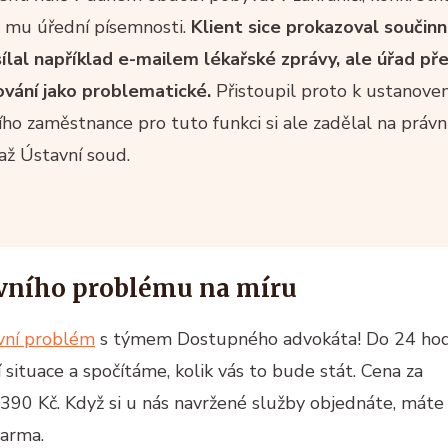
t mu úřední písemnosti.
Klient sice prokazoval součinn
lal například e-mailem lékařské zprávy, ale úřad př
ování jako problematické.
Přistoupil proto k ustanoven
ího zaměstnance pro tuto funkci si ale zadělal na právn
až Ústavní soud.
vního problému na míru
ávní problém
s týmem Dostupného advokáta! Do 24 ho
situace a spočítáme, kolik vás to bude stát. Cena za
 390 Kč. Když si u nás navržené služby objednáte, máte
darma.