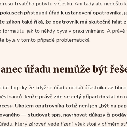
 adresu trvalého pobytu v Česku. Ani tady ale nedošlo
okusech přistoupil úřad k ustanovení opatrovníka, j
že zákon také říká, že opatrovník má skutečně hájit 
o formalitu, jak to někdy bývá v praxi vnímáno. A právě
le byla v tomto případě problematická.
anec úřadu nemůže být ře
at logicky, že když se úřadu nedaří účastníka zastihno
aměstnanců.
Jenže právě zde se celý případ dostal do 
ocesu. Úkolem opatrovníka totiž není jen „být na papí
upovaného — studovat spis, navrhovat důkazy či podá
adu, který zároveň vede řízení, však stojí v přímém st