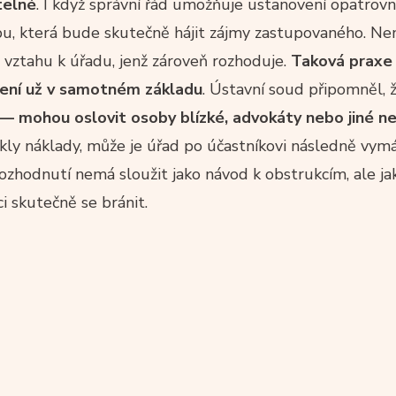
telné
. I když správní řád umožňuje ustanovení opatrovní
u, která bude skutečně hájit zájmy zastupovaného. Ne
 vztahu k úřadu, jenž zároveň rozhoduje.
Taková praxe 
ízení už v samotném základu
. Ústavní soud připomněl, 
ti — mohou oslovit osoby blízké, advokáty nebo jiné n
kly náklady, může je úřad po účastníkovi následně vym
rozhodnutí nemá sloužit jako návod k obstrukcím, ale ja
i skutečně se bránit.