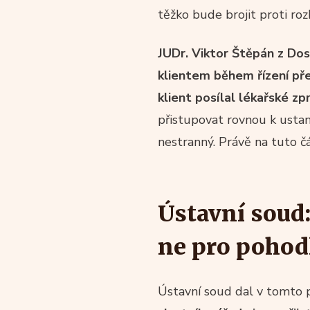
těžko bude brojit proti ro
JUDr. Viktor Štěpán z Dos
klientem během řízení př
klient posílal lékařské zp
přistupovat rovnou k ustan
nestranný. Právě na tuto č
Ústavní soud:
ne pro pohod
Ústavní soud dal v tomto p