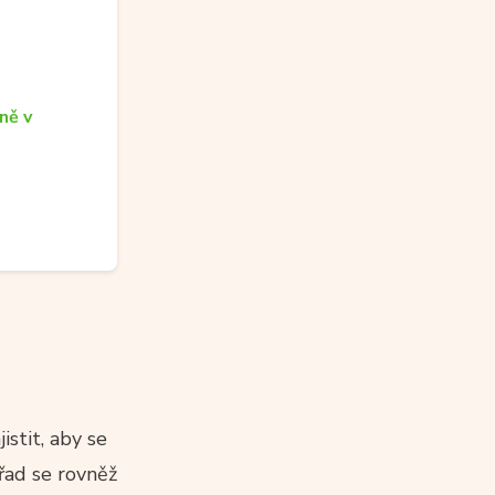
ně v
istit, aby se
úřad se rovněž