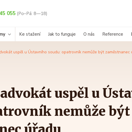
45 055
(Po–Pá: 8—18)
rmy
Ke stažení
Jak to funguje
O nás
Reference
dvokát uspěl u Ústavního soudu: opatrovník nemůže být zaměstnanec 
advokát uspěl u Úst
atrovník nemůže být
nec úřadu