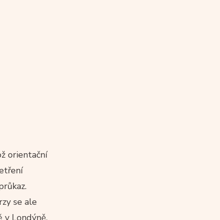
ož orientační
etření
průkaz.
zy se ale
ě v Londýně,