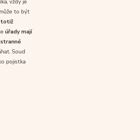
ka, vždy je
může to být
totiž
že
úřady mají
estranné
áhat. Soud
ko pojistka