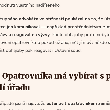
zhodnutí vlastního nadřízeného.
tupného advokáta ve stížnosti poukázal na to, že úř
ece jen komunikoval — například prostřednictvím e-m
rávy a reagoval na výzvy.
Podle obhajoby proto nebyl
ovení opatrovníka, a pokud už ano, měl jím být někdo 
ást obhajoby pak reagoval i Ústavní soud.
 Opatrovníka má vybírat s p
lí úřadu
řípadě jasně najevo, že
ustanovit opatrovníkem zamě