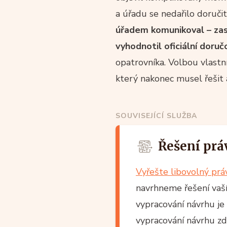
a úřadu se nedařilo doruči
úřadem komunikoval – zasí
vyhodnotil oficiální doruč
opatrovníka. Volbou vlastn
který nakonec musel řešit 
SOUVISEJÍCÍ SLUŽBA
Řešení prá
Vyřešte libovolný pr
navrhneme řešení vaší 
vypracování návrhu je
vypracování návrhu z