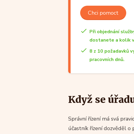
Chci pomoct
Při objednání služb
dostanete a kolik 
8 z 10 požadavků v
pracovních dnů.
Když se úřadu
Správní řízení má svá pravid
účastník řízení dozvěděl o 