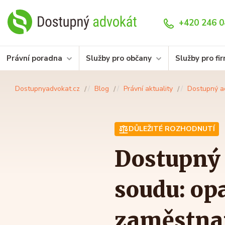
+420 246 0
Právní poradna
Služby pro občany
Služby pro fi
Dostupnyadvokat.cz
Blog
Právní aktuality
Dostupný a
DŮLEŽITÉ ROZHODNUTÍ
Dostupný 
soudu: op
zaměstna