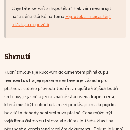
Chystáte se vzít si hypotéku? Pak vám nesmí ujít
naše série článků na téma
Hypotéka – nejčastější
otázky a odpovědi
.
Shrnutí
Kupní smlouva je klíčovým dokumentem při
nákupu
nemovitosti
a její správné sestavení je zásadní pro
platnost celého převodu. Jedním z nejdůležitějších bodů
smlouvy je jasně a jednoznačně stanovená
kupní cena
,
která musí být dohodnuta mezi prodávajícím a kupujícím –
bez této dohody není smlouva platná. Cena může být
vyjádřena číslovkou i slovy, ale důraz je třeba klást na
přesnost a konzistenci v celém dokumentu. Pokud je kupní