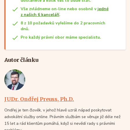
dostanete a kolik vás to bude stát.
Vše zvládneme on-line nebo osobně v
jedné
z našich 6 kanceláří
.
8 z 10 požadavků vyřešíme do 2 pracovních
dnů.
Pro každý právní obor máme specialistu.
Autor článku
JUDr. Ondřej Preuss, Ph.D.
Ondřej je ten člověk, v jehož hlavě uzrál nápad poskytovat
advokátní služby online. Právním službám se věnuje již déle než
15 let a rád klientům pomáhá, když si nevědí rady s právními