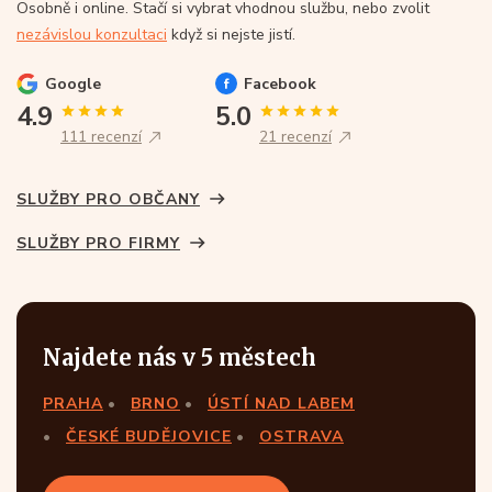
Osobně i online. Stačí si vybrat vhodnou službu, nebo zvolit
nezávislou konzultaci
když si nejste jistí.
Google
Facebook
4.9
5.0
111 recenzí
21 recenzí
SLUŽBY PRO OBČANY
SLUŽBY PRO FIRMY
Najdete nás v 5 městech
PRAHA
BRNO
ÚSTÍ NAD LABEM
ČESKÉ BUDĚJOVICE
OSTRAVA