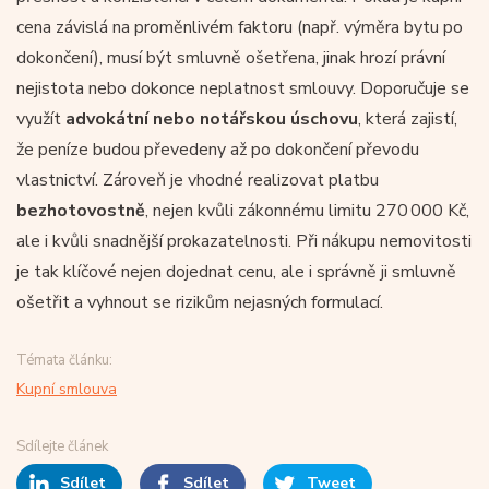
cena závislá na proměnlivém faktoru (např. výměra bytu po
dokončení), musí být smluvně ošetřena, jinak hrozí právní
nejistota nebo dokonce neplatnost smlouvy. Doporučuje se
využít
advokátní nebo notářskou úschovu
, která zajistí,
že peníze budou převedeny až po dokončení převodu
vlastnictví. Zároveň je vhodné realizovat platbu
bezhotovostně
, nejen kvůli zákonnému limitu 270 000 Kč,
ale i kvůli snadnější prokazatelnosti. Při nákupu nemovitosti
je tak klíčové nejen dojednat cenu, ale i správně ji smluvně
ošetřit a vyhnout se rizikům nejasných formulací.
Témata článku:
Kupní smlouva
Sdílejte článek
Sdílet
Sdílet
Tweet