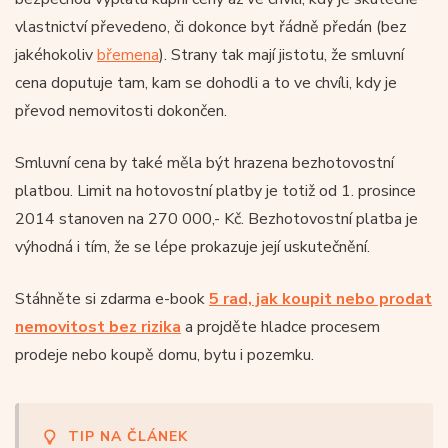
vlastnictví převedeno, či dokonce byt řádně předán (bez
jakéhokoliv
břemena
). Strany tak mají jistotu, že smluvní
cena doputuje tam, kam se dohodli a to ve chvíli, kdy je
převod nemovitosti dokončen.
Smluvní cena by také měla být hrazena bezhotovostní
platbou. Limit na hotovostní platby je totiž od 1. prosince
2014 stanoven na 270 000,- Kč. Bezhotovostní platba je
výhodná i tím, že se lépe prokazuje její uskutečnění.
Stáhněte si zdarma e-book
5 rad, jak koupit nebo prodat
nemovitost bez rizika
a projděte hladce procesem
prodeje nebo koupě domu, bytu i pozemku.
TIP NA ČLÁNEK