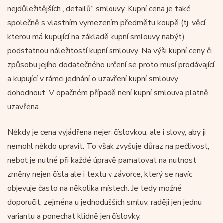
nejdůležitějších „detailů“ smlouvy. Kupní cena je také
společně s vlastním vymezením předmětu koupě (tj. věcí,
kterou má kupující na základě kupní smlouvy nabýt)
podstatnou náležitostí kupní smlouvy. Na výši kupní ceny či
způsobu jejího dodatečného určení se proto musí prodávající
a kupující v rámci jednání o uzavření kupní smlouvy
dohodnout. V opačném případě není kupní smlouva platně
uzavřena.
Někdy je cena vyjádřena nejen číslovkou, ale i slovy, aby ji
nemohl někdo upravit. To však zvyšuje důraz na pečlivost,
neboť je nutné při každé úpravě pamatovat na nutnost
změny nejen čísla ale i textu v závorce, který se navíc
objevuje často na několika místech. Je tedy možné
doporučit, zejména u jednodušších smluv, raději jen jednu
variantu a ponechat klidně jen číslovky.