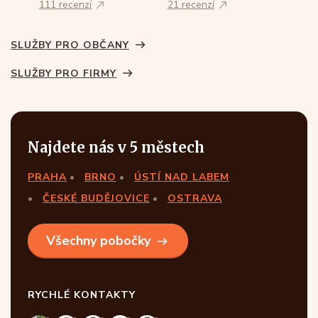
111 recenzí
21 recenzí
SLUŽBY PRO OBČANY
SLUŽBY PRO FIRMY
Najdete nás v 5 městech
PRAHA
BRNO
ÚSTÍ NAD LABEM
ČESKÉ BUDĚJOVICE
OSTRAVA
Všechny pobočky
RYCHLÉ KONTAKTY