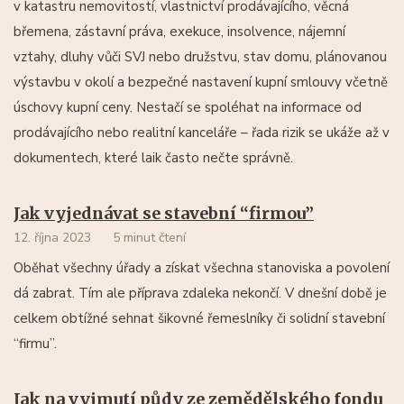
v katastru nemovitostí, vlastnictví prodávajícího, věcná
břemena, zástavní práva, exekuce, insolvence, nájemní
vztahy, dluhy vůči SVJ nebo družstvu, stav domu, plánovanou
výstavbu v okolí a bezpečné nastavení kupní smlouvy včetně
úschovy kupní ceny. Nestačí se spoléhat na informace od
prodávajícího nebo realitní kanceláře – řada rizik se ukáže až v
dokumentech, které laik často nečte správně.
Jak vyjednávat se stavební “firmou”
12. října 2023
5 minut čtení
Oběhat všechny úřady a získat všechna stanoviska a povolení
dá zabrat. Tím ale příprava zdaleka nekončí. V dnešní době je
celkem obtížné sehnat šikovné řemeslníky či solidní stavební
“firmu”.
Jak na vyjmutí půdy ze zemědělského fondu