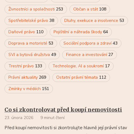
Živnostníci a společnosti
253
Občan a stát
108
Spotřebitelské právo
38
Dluhy, exekuce a insolvence
53
Daňové právo
110
Pojištění a náhrada škody
64
Doprava a motoristé
53
Sociální podpora a zdraví
43
SVJ a bytová družstva
49
Finance a investování
27
Trestní právo
133
Technologie, AI a soukromí
17
Právní aktuality
269
Ostatní právní témata
112
Zmínky v médiích
151
Co si zkontrolovat před koupí nemovitosti
23. února 2026
9 minut čtení
Před koupí nemovitosti si zkontrolujte hlavně její právní stav