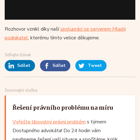
Rozhovor vznikl díky naší
spolupráci se serverem Mladý
podnikatel
, kterému tímto velice děkujeme.
Sdílejte článek
Sdílet
Sdílet
Tweet
Související služba
Řešení právního problému na míru
Vyřešte libovolný právní problém
s týmem
Dostupného advokáta! Do 24 hodin vám
navrhneme řešení vaší situace a spočítáme, kolik