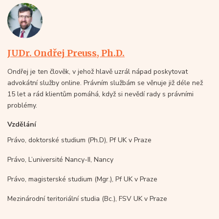
JUDr. Ondřej Preuss, Ph.D.
Ondřej je ten člověk, v jehož hlavě uzrál nápad poskytovat
advokátní služby online. Právním službám se věnuje již déle než
15 let a rád klientům pomáhá, když si nevědí rady s právními
problémy.
Vzdělání
Právo, doktorské studium (Ph.D), Pf UK v Praze
Právo, L’université Nancy-II, Nancy
Právo, magisterské studium (Mgr.), Pf UK v Praze
Mezinárodní teritoriální studia (Bc.), FSV UK v Praze