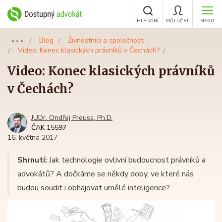
HLEDÁNÍ
MŮJ ÚČET
MENU
Blog
Živnostníci a společnosti
●●●
Video: Konec klasických právníků v Čechách?
Video: Konec klasických právníků
v Čechách?
JUDr. Ondřej Preuss, Ph.D.
ČAK 15597
16. května 2017
Shrnutí:
Jak technologie ovlivní budoucnost právníků a
advokátů? A dočkáme se někdy doby, ve které nás
budou soudit i obhajovat umělé inteligence?