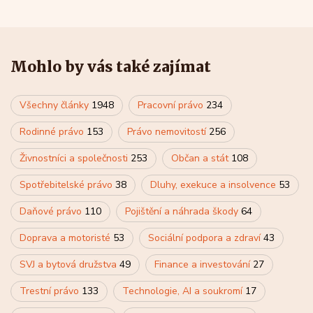
Mohlo by vás také zajímat
Všechny články
1948
Pracovní právo
234
Rodinné právo
153
Právo nemovitostí
256
Živnostníci a společnosti
253
Občan a stát
108
Spotřebitelské právo
38
Dluhy, exekuce a insolvence
53
Daňové právo
110
Pojištění a náhrada škody
64
Doprava a motoristé
53
Sociální podpora a zdraví
43
SVJ a bytová družstva
49
Finance a investování
27
Trestní právo
133
Technologie, AI a soukromí
17