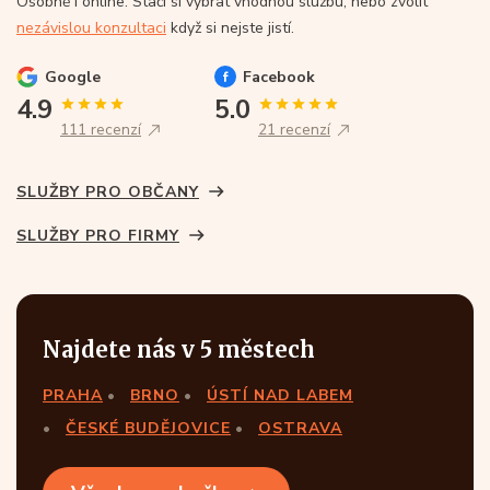
Osobně i online. Stačí si vybrat vhodnou službu, nebo zvolit
nezávislou konzultaci
když si nejste jistí.
Google
Facebook
4.9
5.0
111 recenzí
21 recenzí
SLUŽBY PRO OBČANY
SLUŽBY PRO FIRMY
Najdete nás v 5 městech
PRAHA
BRNO
ÚSTÍ NAD LABEM
ČESKÉ BUDĚJOVICE
OSTRAVA