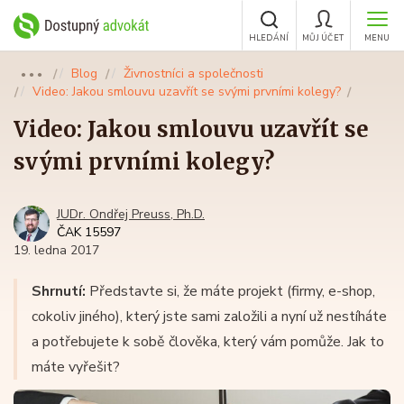
HLEDÁNÍ
MŮJ ÚČET
MENU
Blog
Živnostníci a společnosti
●●●
Video: Jakou smlouvu uzavřít se svými prvními kolegy?
Video: Jakou smlouvu uzavřít se
svými prvními kolegy?
JUDr. Ondřej Preuss, Ph.D.
ČAK 15597
19. ledna 2017
Shrnutí:
Představte si, že máte projekt (firmy, e-shop,
cokoliv jiného), který jste sami založili a nyní už nestíháte
a potřebujete k sobě člověka, který vám pomůže. Jak to
máte vyřešit?