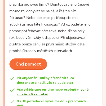
právníka pro svou firmu? Domlouvat jeho časové
možnosti, dobývat se na něj a řešit s ním
fakturaci? Nebo dokonce potřebujete mít
advokáta neustále k dispozici? Ať už budete jeho
pomoc potřebovat nárazově, nebo třeba celý
rok, bude vám vždy k dispozici. Při objednávce
platíte pouze cenu za první měsíc služby, dále
probíhá úhrada v měsíčních intervalech.
Chci pomoct
Při objednání služby přesně víte, co
dostanete a kolik vás to bude stát.
Vše zvládneme on-line nebo osobně v
jedné
z našich 6 kanceláří
.
8 z 10 požadavků vyřešíme do 2 pracovních
dnů.