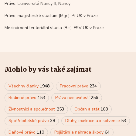
Právo, L’université Nancy-II, Nancy
Právo, magisterské studium (Mgr.), Pf UK v Praze
Mezinárodní teritoriální studia (Bc.), FSV UK v Praze
Mohlo by vás také zajímat
Všechny články
1948
Pracovní právo
234
Rodinné právo
153
Právo nemovitostí
256
Živnostníci a společnosti
253
Občan a stát
108
Spotřebitelské právo
38
Dluhy, exekuce a insolvence
53
Daňové právo
110
Pojištění a náhrada škody
64