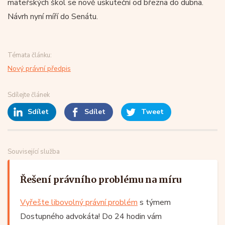
mateřských škol se nově uskuteční od března do dubna.
Návrh nyní míří do Senátu.
Témata článku:
Nový právní předpis
Sdílejte článek
Sdílet
Sdílet
Tweet
Související služba
Řešení právního problému na míru
Vyřešte libovolný právní problém
s týmem
Dostupného advokáta! Do 24 hodin vám