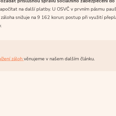
požádat příslušnou správu sociálního zabezpečení do
 započítat na další platby. U OSVČ v prvním pásmu pau
 záloha snižuje na 9 162 korun; postup při využití přep
.
nížení záloh
věnujeme v našem dalším článku.