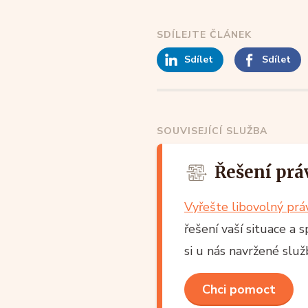
SDÍLEJTE ČLÁNEK
Sdílet
Sdílet
SOUVISEJÍCÍ SLUŽBA
Řešení prá
Vyřešte libovolný pr
řešení vaší situace a 
si u nás navržené slu
Chci pomoct