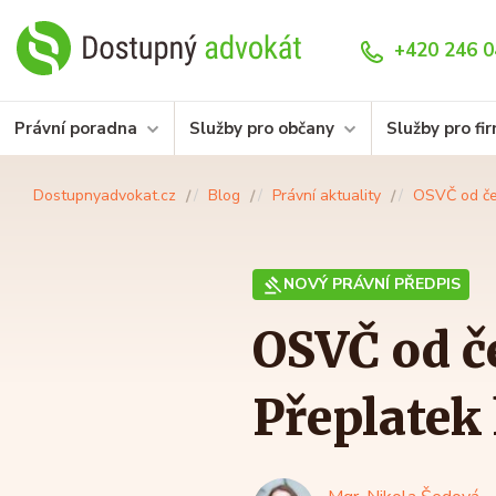
+420 246 0
Právní poradna
Služby pro občany
Služby pro fi
Dostupnyadvokat.cz
Blog
Právní aktuality
OSVČ od čer
NOVÝ PRÁVNÍ PŘEDPIS
OSVČ od če
Přeplatek 