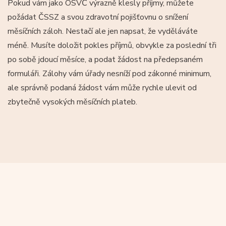
Pokud vám jako OSVČ výrazně klesly příjmy, můžete
požádat ČSSZ a svou zdravotní pojišťovnu o snížení
měsíčních záloh. Nestačí ale jen napsat, že vyděláváte
méně. Musíte doložit pokles příjmů, obvykle za poslední tři
po sobě jdoucí měsíce, a podat žádost na předepsaném
formuláři. Zálohy vám úřady nesníží pod zákonné minimum,
ale správně podaná žádost vám může rychle ulevit od
zbytečně vysokých měsíčních plateb.