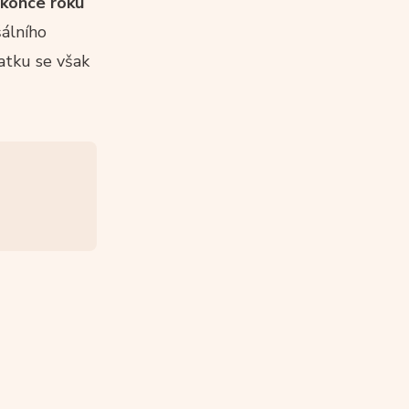
 konce roku
šálního
latku se však