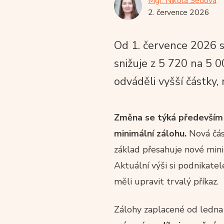
Mgr. Nikola Šedová
2. července 2026
Od 1. července 2026 
snižuje z 5 720 na 5 0
odváděli vyšší částky,
Změna se týká především O
minimální zálohu.
Nová část
základ přesahuje nové mi
Aktuální výši si podnikate
měli upravit trvalý příkaz.
Zálohy zaplacené od ledna 