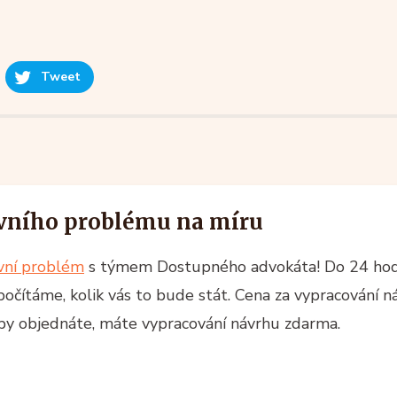
Tweet
vního problému na míru
ávní problém
s týmem Dostupného advokáta! Do 24 ho
spočítáme, kolik vás to bude stát. Cena za vypracování n
žby objednáte, máte vypracování návrhu zdarma.