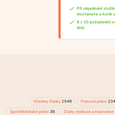
Při objednání služb
dostanete a kolik 
8 z 10 požadavků v
dnů.
Všechny články
1948
Pracovní právo
23
Spotřebitelské právo
38
Dluhy, exekuce a insolvence