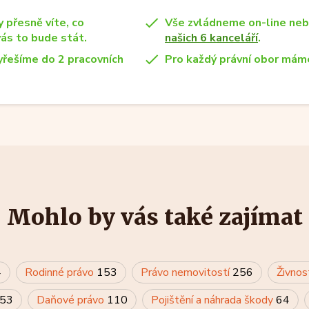
y přesně víte, co
Vše zvládneme on-line ne
vás to bude stát.
našich 6 kanceláří
.
yřešíme do 2 pracovních
Pro každý právní obor máme
Mohlo by vás také zajímat
4
Rodinné právo
153
Právo nemovitostí
256
Živnos
53
Daňové právo
110
Pojištění a náhrada škody
64