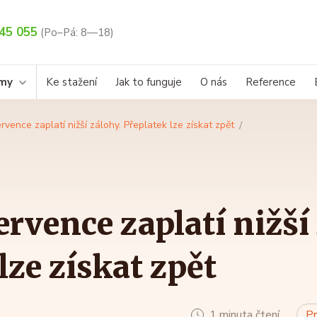
45 055
(Po–Pá: 8—18)
rmy
Ke stažení
Jak to funguje
O nás
Reference
vence zaplatí nižší zálohy. Přeplatek lze získat zpět
rvence zaplatí nižší
lze získat zpět
1 minuta čtení
Pr