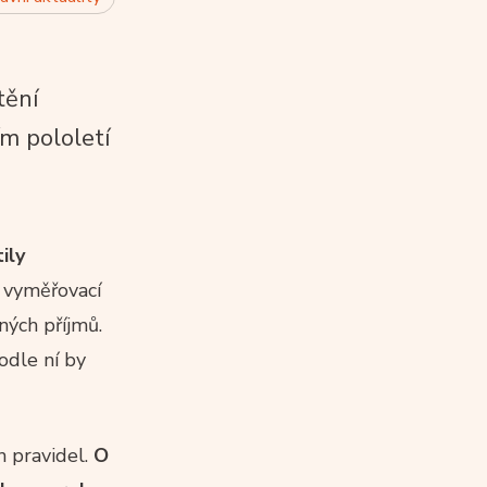
tění
ím pololetí
ily
í vyměřovací
ých příjmů.
odle ní by
h pravidel.
O