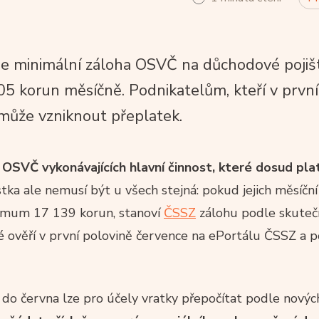
se minimální záloha OSVČ na důchodové pojiš
05 korun měsíčně. Podnikatelům, kteří v prvn
 může vzniknout přeplatek.
SVČ vykonávajících hlavní činnost, které dosud plat
ka ale nemusí být u všech stejná: pokud jejich měsíčn
nimum 17 139 korun, stanoví
ČSSZ
zálohu podle skutečn
lé ověří v první polovině července na ePortálu ČSSZ a p
do června lze pro účely vratky přepočítat podle novýc