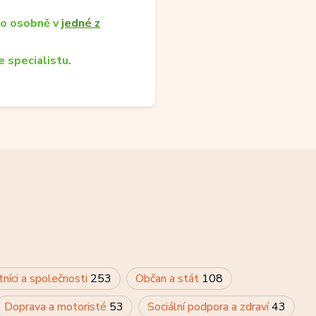
bo osobně v
jedné z
 specialistu.
tníci a společnosti
253
Občan a stát
108
Doprava a motoristé
53
Sociální podpora a zdraví
43