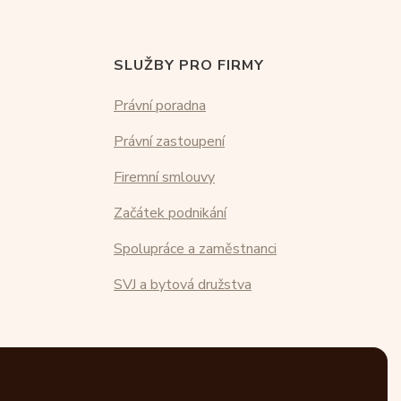
SLUŽBY PRO FIRMY
Právní poradna
Právní zastoupení
Firemní smlouvy
Začátek podnikání
Spolupráce a zaměstnanci
SVJ a bytová družstva