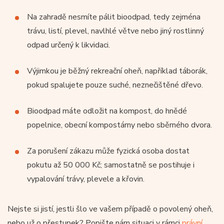
Na zahradě nesmíte pálit bioodpad, tedy zejména
trávu, listí, plevel, navlhlé větve nebo jiný rostlinný
odpad určený k likvidaci.
Výjimkou je běžný rekreační oheň, například táborák,
pokud spalujete pouze suché, neznečištěné dřevo.
Bioodpad máte odložit na kompost, do hnědé
popelnice, obecní kompostárny nebo sběrného dvora.
Za porušení zákazu může fyzická osoba dostat
pokutu až 50 000 Kč; samostatně se postihuje i
vypalování trávy, plevele a křovin.
Nejste si jistí, jestli šlo ve vašem případě o povolený oheň,
nebo už o přestupek? Popište nám situaci v rámci
právní