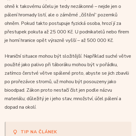
ohně k takovému účelu je tedy nezákonné – nejde jen o
pálení hromady listí, ale o záměrné „čištění“ pozemků
ohněm. Pokud takto postupuje fyzická osoba, hrozí jí za
přestupek pokuta až 25 000 Kč. U podnikatelů nebo firem
je horní hranice opět výrazně vyšší – až 500 000 Kč.
Hraniční situace mohou být složitější. Například suché větve
použité jako palivo při táboráku mohou být v pořádku,
zatímco čerstvé větve spálené proto, abyste se jich zbavili
po prořezávce stromů, už mohou být posouzeny jako
bioodpad. Zákon proto nestačí číst jen podle názvu
materiálu; důležitý je i jeho stav, množství, účel pálení a
dopad na okolí.
TIP NA ČLÁNEK