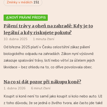
Zmínky v médiích
151
NOVÝ PRÁVNÍ PŘEDPIS
Pálení trávy a oheň na zahradě: Kdy je to
legální a kdy riskujete pokutu?
10. dubna 2025
1 minuta čtení
Od března 2025 platí v Česku celostátní zákaz pálení
biologického odpadu na zahradách. Zákon nyní výslovně
zakazuje spalování trávy, listí nebo větví za účelem jejich
likvidace – bez ohledu na to, co dříve povolovala obec.
Na co si dát pozor při nákupu koně?
1. dubna 2026
6 minut čtení
Koupit si koně není to samé jako koupit si kolo nebo auto. Už
z toho důvodu, že se jedná o živého tvora, ale často jde také