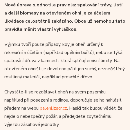
Nová úprava sjednotila pravidla: spalování trávy, listí
a další biomasy na otevřeném ohni je za účelem
likvidace celostátně zakázáno. Obce už nemohou tato
pravidla měnit vlastní vyhláškou.
Výjimku tvoří pouze případy, kdy je oheň určený k
rekreačním účelům (například opékání buřtů), nebo se týká
spalování dřeva v kamnech, která splňují emisní limity. Na
otevřeném ohništi je dovoleno pálit jen suchý, neznečištěný
rostlinný materiál, například proschlé dřevo.
Chystáte-li se rozdělávat oheň na svém pozemku,
například při posezení s rodinou, doporučuje se ho nahlásit
předem na webu
paleni.izscr.cz
. Hasiči tak budou vědět, že
nejde o nebezpečný požár, a předejdete zbytečnému
výjezdu zásahové jednotky.