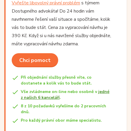
Vyřešte libovolný právní problém
s týmem
Dostupného advokáta! Do 24 hodin vám
navrhneme řešení vaší situace a spočítáme, kolik
vás to bude stát. Cena za vypracování návrhu je
390 Kč. Když si u nás navržené služby objednáte,
máte vypracování návrhu zdarma.
Chci pomoct
Při objednání služby přesně víte, co
dostanete a kolik vás to bude stát.
Vše zvládneme on-line nebo osobně v
jedné
z našich 6 kanceláří
.
8 z 10 požadavků vyřešíme do 2 pracovních
dnů.
Pro každý právní obor máme specialistu.