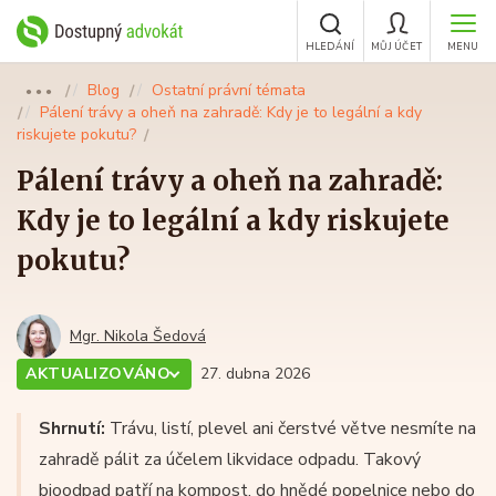
HLEDÁNÍ
MŮJ ÚČET
MENU
Blog
Ostatní právní témata
●●●
Pálení trávy a oheň na zahradě: Kdy je to legální a kdy
riskujete pokutu?
Pálení trávy a oheň na zahradě:
Kdy je to legální a kdy riskujete
pokutu?
Mgr. Nikola Šedová
AKTUALIZOVÁNO
27. dubna 2026
Shrnutí:
Trávu, listí, plevel ani čerstvé větve nesmíte na
zahradě pálit za účelem likvidace odpadu. Takový
bioodpad patří na kompost, do hnědé popelnice nebo do