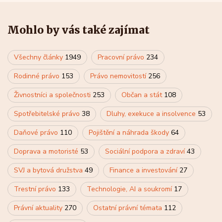
Mohlo by vás také zajímat
Všechny články
1949
Pracovní právo
234
Rodinné právo
153
Právo nemovitostí
256
Živnostníci a společnosti
253
Občan a stát
108
Spotřebitelské právo
38
Dluhy, exekuce a insolvence
53
Daňové právo
110
Pojištění a náhrada škody
64
Doprava a motoristé
53
Sociální podpora a zdraví
43
SVJ a bytová družstva
49
Finance a investování
27
Trestní právo
133
Technologie, AI a soukromí
17
Právní aktuality
270
Ostatní právní témata
112