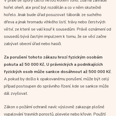
V praxi se spory často netočí kolem toho, zda na zahradě
hořel oheň, ale proč byl rozdělán a co v něm skutečně
hořelo. Jinak bude úřad posuzovat táborák ze suchého
dřeva a jinak hromadu vlhkého listí, trávy nebo čerstvých
větví, ze které se valí kouř k sousedům. Právě oznámení od
sousedů bývá častým impulzem k tomu, že se věcí začne
zabývat obecní úřad nebo hasiči.
Za porušení tohoto zákazu hrozí fyzickým osobám
pokuta až 50 000 Kč. U právnických a podnikajících
fyzických osob může sankce dosáhnout až 500 000 Kč
.
A pokud by došlo k opakovanému porušení, může být celý
případ postoupen do správního řízení, kde se sankce může
dál zvyšovat.
Zákon o požární ochraně navíc výslovně zakazuje plošné
vypalování travních porostů, plevele nebo křovin. Použití