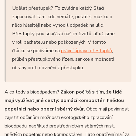
Udělat přestupek? To zvládne každý. Stačí
zaparkovat tam, kde nemáte, pustit si muziku o
něco hlasitěji nebo vyhodit odpadek na ulici.
Přestupky jsou součástí našich životů, ať už jsme
v roli pachatelů nebo poškozených. V tomto
článku se podíváme na
právní úpravu přestupků
,
průběh přestupkového řízení, sankce a možnosti
obrany proti obvinění z přestupku.
A co tedy s bioodpadem?
Zákon počítá s tím, že lidé
mají využívat jiné cesty: domácí kompostér, hnědou
popelnici nebo obecní sběrný dvůr.
Obce mají povinnost
zajistit občanům možnosti ekologického zpracování
bioodpadu, například prostřednictvím sběrných míst,
hnědých popelnic nebo kompostáren. Tato opatření mají za