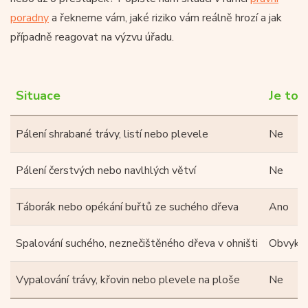
poradny
a řekneme vám, jaké riziko vám reálně hrozí a jak
případně reagovat na výzvu úřadu.
Situace
Je to 
Pálení shrabané trávy, listí nebo plevele
Ne
Pálení čerstvých nebo navlhlých větví
Ne
Táborák nebo opékání buřtů ze suchého dřeva
Ano
Spalování suchého, neznečištěného dřeva v ohništi
Obvykle
Vypalování trávy, křovin nebo plevele na ploše
Ne