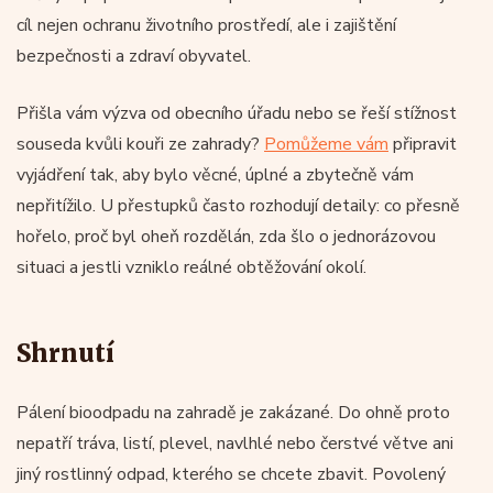
cíl nejen ochranu životního prostředí, ale i zajištění
bezpečnosti a zdraví obyvatel.
Přišla vám výzva od obecního úřadu nebo se řeší stížnost
souseda kvůli kouři ze zahrady?
Pomůžeme vám
připravit
vyjádření tak, aby bylo věcné, úplné a zbytečně vám
nepřitížilo. U přestupků často rozhodují detaily: co přesně
hořelo, proč byl oheň rozdělán, zda šlo o jednorázovou
situaci a jestli vzniklo reálné obtěžování okolí.
Shrnutí
Pálení bioodpadu na zahradě je zakázané. Do ohně proto
nepatří tráva, listí, plevel, navlhlé nebo čerstvé větve ani
jiný rostlinný odpad, kterého se chcete zbavit. Povolený