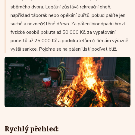
sběrného dvora. Legální zůstává rekreační oheň,
například táborák nebo opékání buřtů, pokud pálíte jen
suché a neznečištěné dřevo. Za pálení bioodpadu hrozí
fyzické osobě pokuta až 50 000 Kč, za vypalování
porostů až 25 000 Kč a podnikatelům či firmám výrazně
vyšší sankce. Pojďme se na pálení listí podívat blíž.
Rychlý přehled: