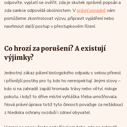
odpovíte, vyplatí se ověřit, zda je skutek správně popsán a
zda sankce odpovídá okolnostem. V
právní poradně
vám
pomůžeme zkontrolovat výzvu, připravit vyjádření nebo
navrhnout další postup v přestupkovém řízení.
Co hrozí za porušení? A existují
výjimky?
Jednotný zákaz pálení biologického odpadu s sebou přinesl
i přísnější postihy pro ty, kdo ho nerespektují. Jinými slovy –
kdo si na zahradě zapálí hromadu trávy nebo větví, riskuje
pokutu, i když to dříve místní vyhláška třeba umožňovala.
Nová právní úprava totiž tyto činnosti považuje za nežádoucí
z hlediska ochrany ovzduší i zdraví obyvatel.