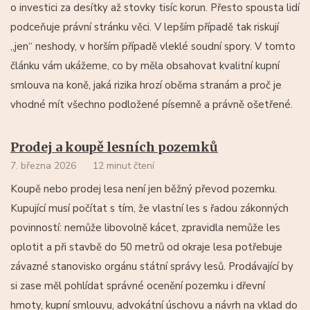
o investici za desítky až stovky tisíc korun. Přesto spousta lidí
podceňuje právní stránku věci. V lepším případě tak riskují
„jen“ neshody, v horším případě vleklé soudní spory. V tomto
článku vám ukážeme, co by měla obsahovat kvalitní kupní
smlouva na koně, jaká rizika hrozí oběma stranám a proč je
vhodné mít všechno podložené písemně a právně ošetřené.
Prodej a koupě lesních pozemků
7. března 2026
12 minut čtení
Koupě nebo prodej lesa není jen běžný převod pozemku.
Kupující musí počítat s tím, že vlastní les s řadou zákonných
povinností: nemůže libovolně kácet, zpravidla nemůže les
oplotit a při stavbě do 50 metrů od okraje lesa potřebuje
závazné stanovisko orgánu státní správy lesů. Prodávající by
si zase měl pohlídat správné ocenění pozemku i dřevní
hmoty, kupní smlouvu, advokátní úschovu a návrh na vklad do