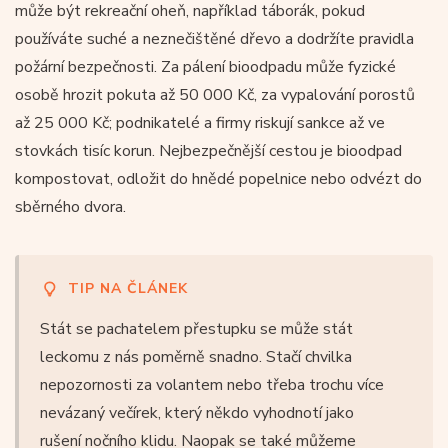
může být rekreační oheň, například táborák, pokud
používáte suché a neznečištěné dřevo a dodržíte pravidla
požární bezpečnosti. Za pálení bioodpadu může fyzické
osobě hrozit pokuta až 50 000 Kč, za vypalování porostů
až 25 000 Kč; podnikatelé a firmy riskují sankce až ve
stovkách tisíc korun. Nejbezpečnější cestou je bioodpad
kompostovat, odložit do hnědé popelnice nebo odvézt do
sběrného dvora.
TIP NA ČLÁNEK
Stát se pachatelem přestupku se může stát
leckomu z nás poměrně snadno. Stačí chvilka
nepozornosti za volantem nebo třeba trochu více
nevázaný večírek, který někdo vyhodnotí jako
rušení nočního klidu. Naopak se také můžeme