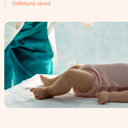
Odštěpný závod