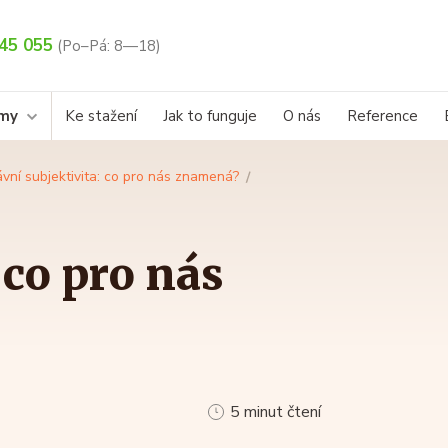
45 055
(Po–Pá: 8—18)
rmy
Ke stažení
Jak to funguje
O nás
Reference
ávní subjektivita: co pro nás znamená?
 co pro nás
5 minut čtení