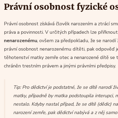
Právní osobnost fyzické o
Právní osobnost získává člověk narozením a ztrácí s
práva a povinnosti. V určitých případech lze přiřknout
nenarozenému
, ovšem za předpokladu, že se narodí 
právní osobnost nenarozenému dítěti, pak odpověď j
těhotenství matky zemře otec a nenarozené dítě se 
chráněn trestním právem a jinými právními předpisy.
Tip: Pro dědictví je podstatné, že se dítě narodí ž
matky, případně by matka podstoupila interupci, 
nestalo. Kdyby nastal případ, že se dítě (dědic) nar
narození zemře, pak dědictví nabývá a z něj samot