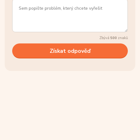
Zbývá
500
znaků