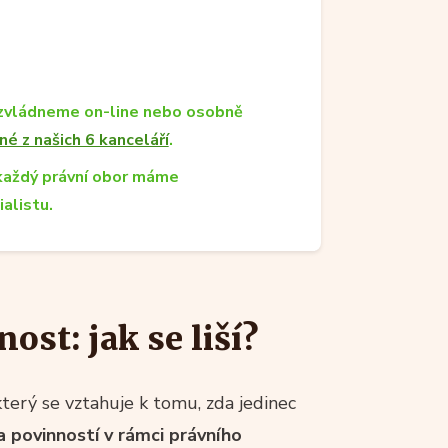
zvládneme on-line nebo osobně
né z našich 6 kanceláří
.
každý právní obor máme
ialistu.
ost: jak se liší?
který se vztahuje k tomu, zda jedinec
 povinností v rámci právního