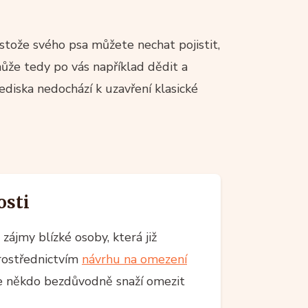
estože svého psa můžete nechat pojistit,
ůže tedy po vás například dědit a
ediska nedochází k uzavření klasické
osti
ájmy blízké osoby, která již
rostřednictvím
návrhu na omezení
se někdo bezdůvodně snaží omezit