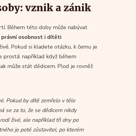
soby: vznik a zánik
mrtí. Během této doby může nabývat
právní osobnost i dítěti
živé. Pokud si kladete otázku, k čemu je
e prostá: například když během
tak může stát dědicem. Plod je rovněž
ivé. Pokud by dítě zemřelo v těle
má se za to, že se dědicem nikdy
odí živé, ale například tři dny po
ného je poté zůstavitel, po kterém