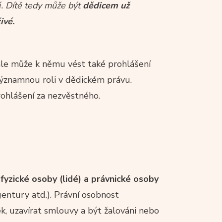
é. Dítě tedy může být
dědicem už
ivé.
 ale může k němu vést také prohlášení
významnou roli v dědickém právu.
rohlášení za nezvěstného.
:
fyzické osoby (lidé) a právnické osoby
gentury atd.). Právní osobnost
k, uzavírat smlouvy a být žalováni nebo