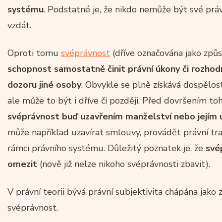
systému
. Podstatné je, že nikdo nemůže být své právn
vzdát.
Oproti tomu
svéprávnost
(dříve označována jako způ
schopnost samostatně činit právní úkony či rozhod
dozoru jiné osoby
. Obvykle se plně získává dospělost
ale může to být i dříve či později. Před dovršením t
svéprávnost buď uzavřením manželství nebo jejím
může například uzavírat smlouvy, provádět právní tr
rámci právního systému. Důležitý poznatek je, že
své
omezit
(nově již nelze nikoho svéprávnosti zbavit).
V právní teorii bývá právní subjektivita chápána jako 
svéprávnost.