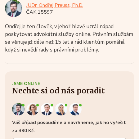
JUDr. Ondřej Preuss, Ph.D.
ČAK 15597
Ondřej je ten člověk, v jehož hlavě uzrál nápad
poskytovat advokátní služby online. Právním službám
se věnuje již déle než 15 let a rád klientům pomáhá,
když si nevědí rady s právními problémy.
JSME ONLINE
Nechte si od nás poradit
Váš případ posoudíme a navrhneme, jak ho vyřešit
za 390 Kč.