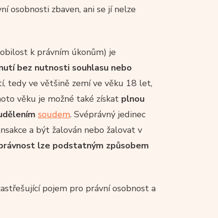
í osobnosti zbaven, ani se jí nelze
sobilost k právním úkonům) je
nutí bez nutnosti souhlasu nebo
í, tedy ve většině zemí ve věku 18 let,
ohoto věku je možné také získat
plnou
 udělením
soudem
. Svéprávný jedinec
ansakce a být žalován nebo žalovat v
právnost lze podstatným způsobem
zastřešující pojem pro právní osobnost a