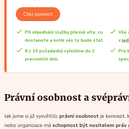
Chci pomoct
Při objednání služby přesně víte, co
Vše 
dostanete a kolik vás to bude stát.
v
jed
8 z 10 požadavků vyřešíme do 2
Pro 
pracovních dnů.
spec
Právní osobnost a svéprávn
Jak jsme si již vysvětlili,
právní osobnost
je koncept, 
nebo organizace má
schopnost být nositelem práv a