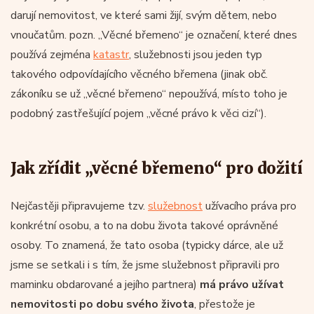
darují nemovitost, ve které sami žijí, svým dětem, nebo
vnoučatům. pozn. „Věcné břemeno“ je označení, které dnes
používá zejména
katastr
, služebnosti jsou jeden typ
takového odpovídajícího věcného břemena (jinak obč.
zákoníku se už „věcné břemeno“ nepoužívá, místo toho je
podobný zastřešující pojem „věcné právo k věci cizí“).
Jak zřídit „věcné břemeno“ pro dožití
Nejčastěji připravujeme tzv.
služebnost
užívacího práva pro
konkrétní osobu, a to na dobu života takové oprávněné
osoby. To znamená, že tato osoba (typicky dárce, ale už
jsme se setkali i s tím, že jsme služebnost připravili pro
maminku obdarované a jejího partnera)
má právo užívat
nemovitosti po dobu svého života
, přestože je