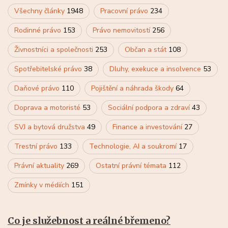
Všechny články
1948
Pracovní právo
234
Rodinné právo
153
Právo nemovitostí
256
Živnostníci a společnosti
253
Občan a stát
108
Spotřebitelské právo
38
Dluhy, exekuce a insolvence
53
Daňové právo
110
Pojištění a náhrada škody
64
Doprava a motoristé
53
Sociální podpora a zdraví
43
SVJ a bytová družstva
49
Finance a investování
27
Trestní právo
133
Technologie, AI a soukromí
17
Právní aktuality
269
Ostatní právní témata
112
Zmínky v médiích
151
Co je služebnost a reálné břemeno?