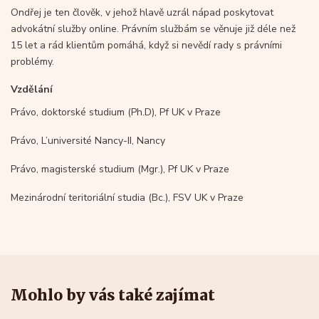
Ondřej je ten člověk, v jehož hlavě uzrál nápad poskytovat
advokátní služby online. Právním službám se věnuje již déle než
15 let a rád klientům pomáhá, když si nevědí rady s právními
problémy.
Vzdělání
Právo, doktorské studium (Ph.D), Pf UK v Praze
Právo, L’université Nancy-II, Nancy
Právo, magisterské studium (Mgr.), Pf UK v Praze
Mezinárodní teritoriální studia (Bc.), FSV UK v Praze
Mohlo by vás také zajímat