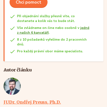
Chci pomoct
Při objednání služby přesně víte, co
dostanete a kolik vás to bude stát.
Vše zvládneme on-line nebo osobně v
jedné
z našich 6 kanceláří
.
8 z 10 požadavků vyřešíme do 2 pracovních
dnů.
Pro každý právní obor máme specialistu.
Autor článku
JUDr. Ondřej Preuss, Ph.D.