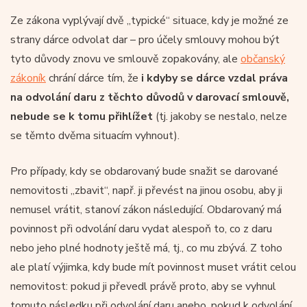
Ze zákona vyplývají dvě „typické“ situace, kdy je možné ze
strany dárce odvolat dar – pro účely smlouvy mohou být
tyto důvody znovu ve smlouvě zopakovány, ale
občanský
zákoník
chrání dárce tím, že
i kdyby se dárce vzdal práva
na odvolání daru z těchto důvodů v darovací smlouvě,
nebude se k tomu přihlížet
(tj. jakoby se nestalo, nelze
se těmto dvěma situacím vyhnout).
Pro případy, kdy se obdarovaný bude snažit se darované
nemovitosti „zbavit“, např. ji převést na jinou osobu, aby ji
nemusel vrátit, stanoví zákon následující. Obdarovaný má
povinnost při odvolání daru vydat alespoň to, co z daru
nebo jeho plné hodnoty ještě má, tj., co mu zbývá. Z toho
ale platí výjimka, kdy bude mít povinnost muset vrátit celou
nemovitost: pokud ji převedl právě proto, aby se vyhnul
tomuto následku při odvolání daru anebo, pokud k odvolání