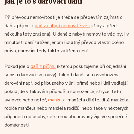
Jak je to s darovací daní
Při převodu nemovitosti je třeba se především zajímat o
daň z příjmu (
daň z nabytí nemovité věci
již byla před
několika lety zrušena). U daně z nabytí nemovité věci byl i v
minulosti daní zatížen jenom úplatný převod vlastnického
práva, darování tedy takto zatíženo není.
Pokud jde o
daň z příjmu
(kterou posuzujeme při objednání
sepisu darovací smlouvy), tak od daně jsou osvobozena
darování např. od příbuzného v linii přímé nebo i linii vedlejší,
pokud jde v takovém případě o sourozence, strýce, tetu,
synovce nebo neteř,
manžela
, manžela dítěte, dítě manžela,
rodiče manžela nebo manžela rodičů, nebo také v některých
případech od osoby, se kterou obdarovaný žije ve společné
domácnosti.