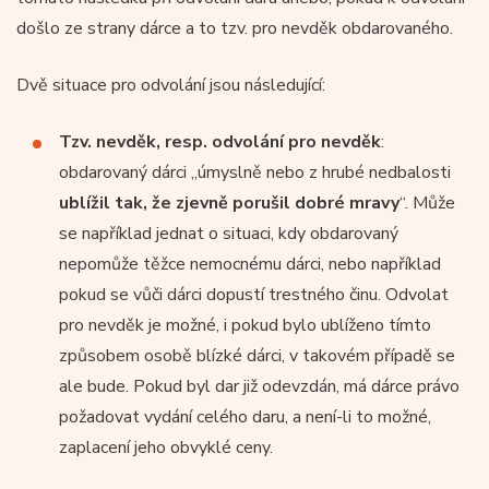
došlo ze strany dárce a to tzv. pro nevděk obdarovaného.
Dvě situace pro odvolání jsou následující:
Tzv. nevděk, resp. odvolání pro nevděk
:
obdarovaný dárci „úmyslně nebo z hrubé nedbalosti
ublížil tak, že zjevně porušil dobré mravy
“. Může
se například jednat o situaci, kdy obdarovaný
nepomůže těžce nemocnému dárci, nebo například
pokud se vůči dárci dopustí trestného činu. Odvolat
pro nevděk je možné, i pokud bylo ublíženo tímto
způsobem osobě blízké dárci, v takovém případě se
ale bude. Pokud byl dar již odevzdán, má dárce právo
požadovat vydání celého daru, a není-li to možné,
zaplacení jeho obvyklé ceny.