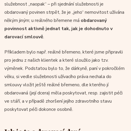
služebnost „naopak“ – při sjednání služebnosti je
obdarovaný povinen strpět, že je „jeho“ nemovitost užívána
někým jiným; u reálného břemene má
obdarovaný
povinnost aktivně jednat tak, jak je dohodnuto v
darovací smlouvě
.
Příkladem bylo např. reálné břemeno, které jsme připravili
pro jednu z našich klientek a které sloužilo jako tzv.
výměnek. Podstatou bylo to, že dárkyně, paní v pokročilém
věku, si vedle služebnosti užívacího práva nechala do
smlouvy vložit ještě reálné břemeno, dle kterého jí
obdarovaná (její dcera) měla poskytovat, resp. zajistit péči
ve stáří, a v případě zhoršení jejího zdravotního stavu
poskytovat péči dokonce osobně.