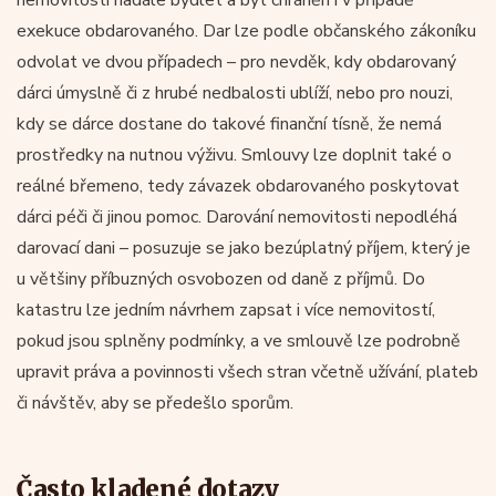
exekuce obdarovaného. Dar lze podle občanského zákoníku
odvolat ve dvou případech – pro nevděk, kdy obdarovaný
dárci úmyslně či z hrubé nedbalosti ublíží, nebo pro nouzi,
kdy se dárce dostane do takové finanční tísně, že nemá
prostředky na nutnou výživu. Smlouvy lze doplnit také o
reálné břemeno, tedy závazek obdarovaného poskytovat
dárci péči či jinou pomoc. Darování nemovitosti nepodléhá
darovací dani – posuzuje se jako bezúplatný příjem, který je
u většiny příbuzných osvobozen od daně z příjmů. Do
katastru lze jedním návrhem zapsat i více nemovitostí,
pokud jsou splněny podmínky, a ve smlouvě lze podrobně
upravit práva a povinnosti všech stran včetně užívání, plateb
či návštěv, aby se předešlo sporům.
Často kladené dotazy