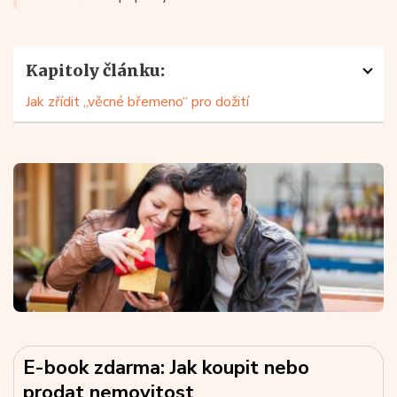
Kapitoly článku:
Jak zřídit „věcné břemeno“ pro dožití
E-book zdarma: Jak koupit nebo
prodat nemovitost