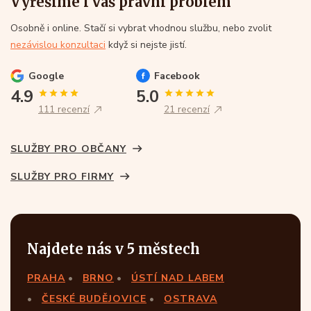
Vyřešíme i váš právní problém
Osobně i online. Stačí si vybrat vhodnou službu, nebo zvolit
nezávislou konzultaci
když si nejste jistí.
Google
Facebook
4.9
5.0
111 recenzí
21 recenzí
SLUŽBY PRO OBČANY
SLUŽBY PRO FIRMY
Najdete nás v 5 městech
PRAHA
BRNO
ÚSTÍ NAD LABEM
ČESKÉ BUDĚJOVICE
OSTRAVA