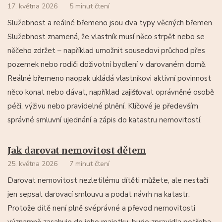
17. května 2026
5 minut čtení
Služebnost a reálné břemeno jsou dva typy věcných břemen.
Služebnost znamená, že vlastník musí něco strpět nebo se
něčeho zdržet – například umožnit sousedovi průchod přes
pozemek nebo rodiči doživotní bydlení v darovaném domě.
Reálné břemeno naopak ukládá vlastníkovi aktivní povinnost
něco konat nebo dávat, například zajišťovat oprávněné osobě
péči, výživu nebo pravidelné plnění. Klíčové je především
správné smluvní ujednání a zápis do katastru nemovitostí.
Jak darovat nemovitost dětem
25. května 2026
7 minut čtení
Darovat nemovitost nezletilému dítěti můžete, ale nestačí
jen sepsat darovací smlouvu a podat návrh na katastr.
Protože dítě není plně svéprávné a převod nemovitosti
významně zasahuje do jeho majetku, bude zpravidla potřeba