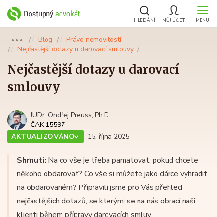
HLEDÁNÍ
MŮJ ÚČET
MENU
Blog
Právo nemovitostí
●●●
Nejčastější dotazy u darovací smlouvy
Nejčastější dotazy u darovací
smlouvy
JUDr. Ondřej Preuss, Ph.D.
ČAK 15597
AKTUALIZOVÁNO
15. října 2025
Shrnutí:
Na co vše je třeba pamatovat, pokud chcete
někoho obdarovat? Co vše si můžete jako dárce vyhradit
na obdarovaném? Připravili jsme pro Vás přehled
nejčastějších dotazů, se kterými se na nás obrací naši
klienti během přípravy darovacích smluv.