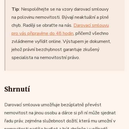
Tip
: Nespoléhejte se na vzory darovací smlouvy
na polovinu nemovitosti. Bývají neaktuální a plné
chyb. Raději se obraťte na nás.
Darovací smlouvu
pro vás připravíme do 48 hodin
, přičemž všechno
zvládneme vyřídit online. Výstupem je dokument,
jehož právní bezchybnost garantuje zkušený
specialista na nemovitostní právo.
Shrnutí
Darovací smlouva umožňuje bezúplatně převést
nemovitost na jinou osobu a dárce si při ní může sjednat
řadu práv, zejména služebnost dožití, která mu umožní v
nemovitosti nadále bydlet a být chráněn i v případě