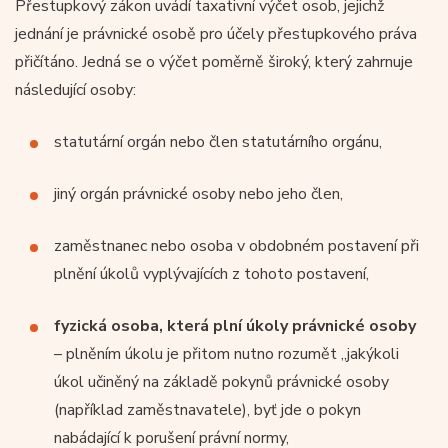
Přestupkový zákon uvádí taxativní výčet osob, jejichž
jednání je právnické osobě pro účely přestupkového práva
přičítáno. Jedná se o výčet poměrně široký, který zahrnuje
následující osoby:
statutární orgán nebo člen statutárního orgánu,
jiný orgán právnické osoby nebo jeho člen,
zaměstnanec nebo osoba v obdobném postavení při
plnění úkolů vyplývajících z tohoto postavení,
fyzická osoba, která plní úkoly právnické osoby
– plněním úkolu je přitom nutno rozumět „jakýkoli
úkol učiněný na základě pokynů právnické osoby
(například zaměstnavatele), byť jde o pokyn
nabádající k porušení právní normy,