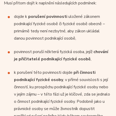
Musí přitom dojít k naplnění následujících podmínek:
dojde k
porušení povinnosti
uložené zákonem
podnikající fyzické osobě či fyzické osobě obecně –
primárně tedy není nezbytné, aby zákon ukládal
danou povinnost podnikající osobě,
povinnost poruší některá fyzická osoba, jejíž
chování
je přičitatelé podnikající fyzické osobě
,
k porušení této povinnosti dojde
při činnosti
podnikající fyzické osoby
, v přímé souvislosti s její
činností, ku prospěchu podnikající fyzické osoby nebo
v jejím zájmu – v této fázi už je klíčové, zda se jednalo
o činnost podnikající fyzické osoby. Podobně jako u
právnické osoby se může živnostník dopustit
například rušení nočního klidu během soukromého