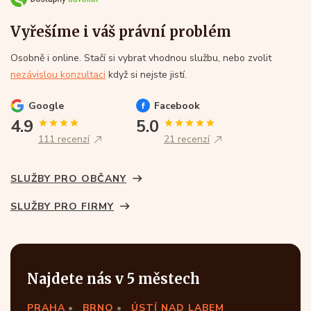
Vyřešíme i váš právní problém
Osobně i online. Stačí si vybrat vhodnou službu, nebo zvolit
nezávislou konzultaci
když si nejste jistí.
Google
Facebook
4.9
5.0
111 recenzí
21 recenzí
SLUŽBY PRO OBČANY
SLUŽBY PRO FIRMY
Najdete nás v 5 městech
PRAHA
BRNO
ÚSTÍ NAD LABEM