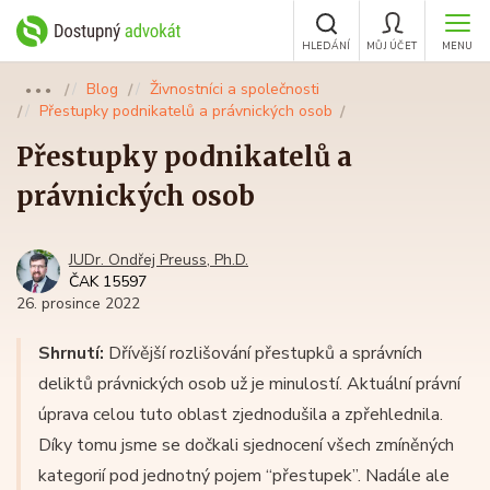
HLEDÁNÍ
MŮJ ÚČET
MENU
Blog
Živnostníci a společnosti
●●●
Přestupky podnikatelů a právnických osob
Přestupky podnikatelů a
právnických osob
JUDr. Ondřej Preuss, Ph.D.
ČAK 15597
26. prosince 2022
Shrnutí:
Dřívější rozlišování přestupků a správních
deliktů právnických osob už je minulostí. Aktuální právní
úprava celou tuto oblast zjednodušila a zpřehlednila.
Díky tomu jsme se dočkali sjednocení všech zmíněných
kategorií pod jednotný pojem “přestupek”. Nadále ale