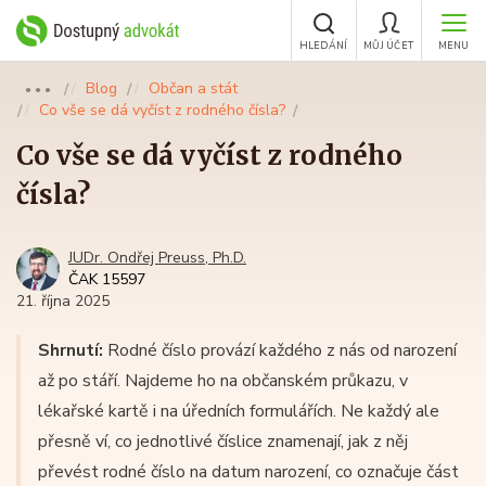
HLEDÁNÍ
MŮJ ÚČET
MENU
Blog
Občan a stát
●●●
Co vše se dá vyčíst z rodného čísla?
Co vše se dá vyčíst z rodného
čísla?
JUDr. Ondřej Preuss, Ph.D.
ČAK 15597
21. října 2025
Shrnutí:
Rodné číslo provází každého z nás od narození
až po stáří. Najdeme ho na občanském průkazu, v
lékařské kartě i na úředních formulářích. Ne každý ale
přesně ví, co jednotlivé číslice znamenají, jak z něj
převést rodné číslo na datum narození, co označuje část