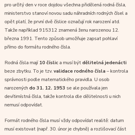
pro určitý den v roce dojdou všechna přidělená rodná čísla,
ministerstvo stanoví novou sadu náhradních rodných čísel a
opět platí, že první dvě číslice označují rok narození atd.
Takže například 915312 znamená ženu narozenou 12.
března 1991. Tento způsob umožňuje zapsat pohlaví
přímo do formátu rodného čísla.
Rodná čísla mají
10 číslic
a musí být
dělitelná jedenácti
beze zbytku. To je tzv.
validace rodného čísla
– kontrola
správnosti podle matematického pravidla. U osob
narozených
do 31. 12. 1953
se ale používala jen
devítimístná čísla, takže kontrola dle dělitelnosti u nich
nemusí odpovídat.
Formát rodného čísla musí vždy odpovídat realitě: datum
musí existovat (např. 30. únor je chybně) a rozlišovací část