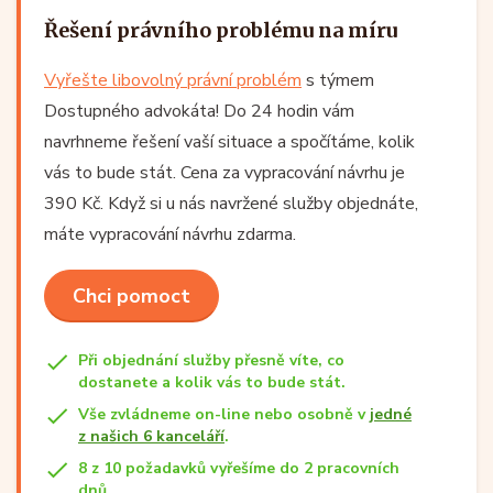
Řešení právního problému na míru
Vyřešte libovolný právní problém
s týmem
Dostupného advokáta! Do 24 hodin vám
navrhneme řešení vaší situace a spočítáme, kolik
vás to bude stát. Cena za vypracování návrhu je
390 Kč. Když si u nás navržené služby objednáte,
máte vypracování návrhu zdarma.
Chci pomoct
Při objednání služby přesně víte, co
dostanete a kolik vás to bude stát.
Vše zvládneme on-line nebo osobně v
jedné
z našich 6 kanceláří
.
8 z 10 požadavků vyřešíme do 2 pracovních
dnů.