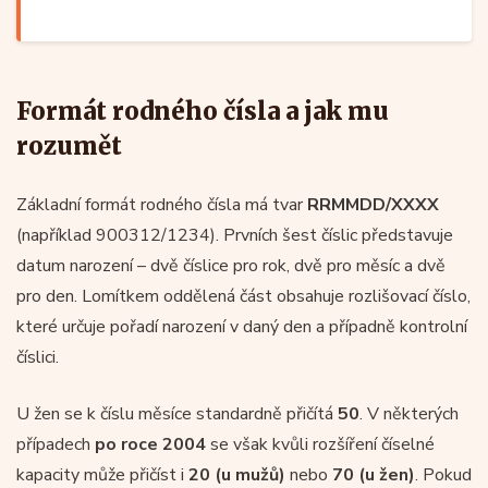
Formát rodného čísla a jak mu
rozumět
Základní formát rodného čísla má tvar
RRMMDD/XXXX
(například 900312/1234). Prvních šest číslic představuje
datum narození – dvě číslice pro rok, dvě pro měsíc a dvě
pro den. Lomítkem oddělená část obsahuje rozlišovací číslo,
které určuje pořadí narození v daný den a případně kontrolní
číslici.
U žen se k číslu měsíce standardně přičítá
50
. V některých
případech
po roce 2004
se však kvůli rozšíření číselné
kapacity může přičíst i
20 (u mužů)
nebo
70 (u žen)
. Pokud