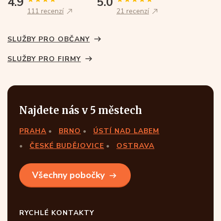
4.9
5.0
111 recenzí
21 recenzí
SLUŽBY PRO OBČANY
SLUŽBY PRO FIRMY
Najdete nás v 5 městech
PRAHA
BRNO
ÚSTÍ NAD LABEM
ČESKÉ BUDĚJOVICE
OSTRAVA
Všechny pobočky
RYCHLÉ KONTAKTY