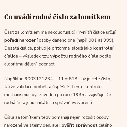
Co uvádí rodné číslo za lomítkem
Část za lomítkem má několik funkcí. První tři číslice určují
pořadí narození
osoby daného dne (např. 001 až 999).
Desátá číslice, pokud je přítomna, slouží jako
kontrolní
číslice
– výsledek tzv.
výpočtu rodného čísla
podle
algoritmu dělení jedenácti.
Například 9003121234 ÷ 11 = 818, což je celé číslo,
takže validace proběhla úspěšně. Tento kontrolní
mechanismus byl zaveden po roce 1985 a zajišťuje, že
rodná čísla jsou unikátní a správně vytvořená.
Čísla za lomítkem tedy pomáhají nejen rozlišit osoby
narozené ve stejný den, ale i
ověřit správnost
celého