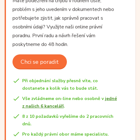
Máte podezření na chybu v rodném čísle,
problém s jeho uvedením v dokumentech nebo
potřebujete zjistit, jak správně pracovat s
osobními údaji? Využijte naši online právní
poradnu. První radu a návrh řešení vám
poskytneme do 48 hodin.
Chci se poradit
Při objednání služby přesně víte, co
dostanete a kolik vás to bude stát.
Vše zvládneme on-line nebo osobně v
jedné
z našich 6 kanceláří
.
8 z 10 požadavků vyřešíme do 2 pracovních
dnů.
Pro každý právní obor máme specialistu.