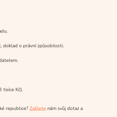
adu.
, doklad o právní způsobilosti.
datelem.
tisíce Kč).
ské republice?
Zašlete
nám svůj dotaz a