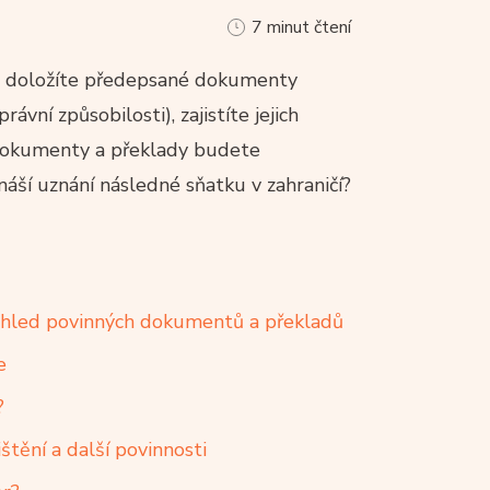
7 minut čtení
ud doložíte předepsané dokumenty
ávní způsobilosti), zajistíte jejich
 dokumenty a překlady budete
náší uznání následné sňatku v zahraničí?
řehled povinných dokumentů a překladů
e
?
štění a další povinnosti