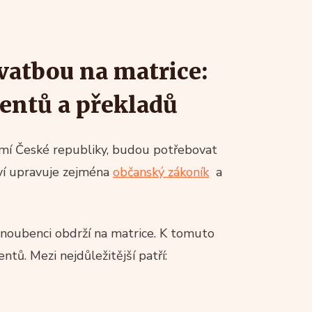
svatbou na matrice:
entů a překladů
emí České republiky, budou potřebovat
ví upravuje zejména
občanský zákoník
a
 snoubenci obdrží na matrice. K tomuto
tů. Mezi nejdůležitější patří: