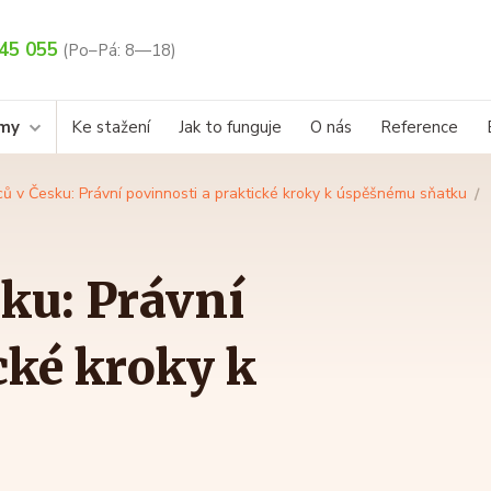
45 055
(Po–Pá: 8—18)
rmy
Ke stažení
Jak to funguje
O nás
Reference
ců v Česku: Právní povinnosti a praktické kroky k úspěšnému sňatku
sku: Právní
cké kroky k