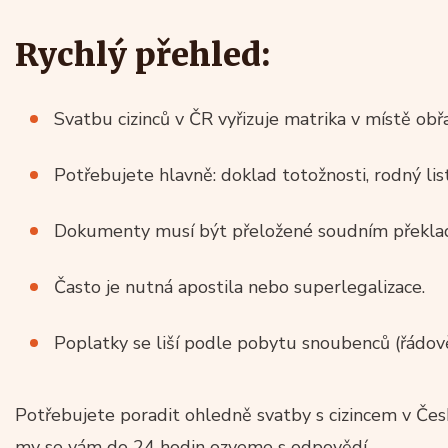
Rychlý přehled:
Svatbu cizinců v ČR vyřizuje matrika v místě obř
Potřebujete hlavně: doklad totožnosti, rodný list
Dokumenty musí být přeložené soudním překla
Často je nutná apostila nebo superlegalizace.
Poplatky se liší podle pobytu snoubenců (řádově 
Potřebujete poradit ohledně svatby s cizincem v Če
my se vám do 24 hodin ozveme s odpovědí.