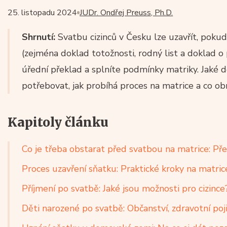
25. listopadu 2024
JUDr. Ondřej Preuss, Ph.D.
Shrnutí:
Svatbu cizinců v Česku lze uzavřít, pok
(zejména doklad totožnosti, rodný list a doklad o pr
úřední překlad a splníte podmínky matriky. Jaké
potřebovat, jak probíhá proces na matrice a co ob
Kapitoly článku
Co je třeba obstarat před svatbou na matrice: P
Proces uzavření sňatku: Praktické kroky na matric
Příjmení po svatbě: Jaké jsou možnosti pro cizince
Děti narozené po svatbě: Občanství, zdravotní poji