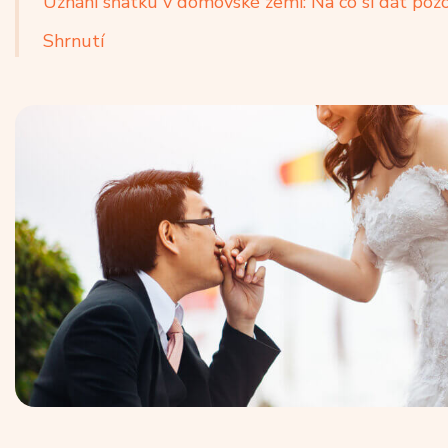
Uznání sňatku v domovské zemi: Na co si dát poz
Shrnutí