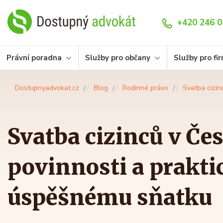
+420 246 0
Právní poradna
Služby pro občany
Služby pro fi
Dostupnyadvokat.cz
Blog
Rodinné právo
Svatba cizin
Svatba cizinců v Če
povinnosti a prakti
úspěšnému sňatku