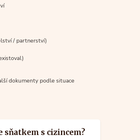
ví
ství / partnerství)
existoval)
alší dokumenty podle situace
se sňatkem s cizincem?