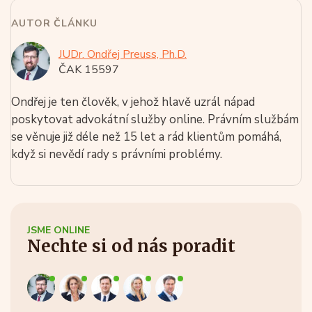
AUTOR ČLÁNKU
JUDr. Ondřej Preuss, Ph.D.
ČAK 15597
Ondřej je ten člověk, v jehož hlavě uzrál nápad
poskytovat advokátní služby online. Právním službám
se věnuje již déle než 15 let a rád klientům pomáhá,
když si nevědí rady s právními problémy.
JSME ONLINE
Nechte si od nás poradit