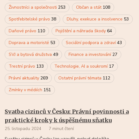
Živnostníci a společnosti
253
Občan a stát
108
Spotřebitelské právo
38
Dluhy, exekuce a insolvence
53
Daňové právo
110
Pojištění a náhrada škody
64
Doprava a motoristé
53
Sociální podpora a zdraví
43
SVJ a bytová družstva
49
Finance a investování
27
Trestní právo
133
Technologie, AI a soukromí
17
Právní aktuality
269
Ostatní právní témata
112
Zmínky v médiích
151
Svatba cizinců v Česku: Právní povinnosti a
praktické kroky k úspěšnému sňatku
25. listopadu 2024
7 minut čtení
Svatbu cizinců v Česku lze uzavřít, pokud doložíte