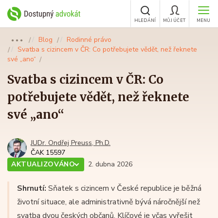
HLEDÁNÍ
MŮJ ÚČET
MENU
Blog
Rodinné právo
●●●
Svatba s cizincem v ČR: Co potřebujete vědět, než řeknete
své „ano“
Svatba s cizincem v ČR: Co
potřebujete vědět, než řeknete
své „ano“
JUDr. Ondřej Preuss, Ph.D.
ČAK 15597
AKTUALIZOVÁNO
2. dubna 2026
Shrnutí:
Sňatek s cizincem v České republice je běžná
životní situace, ale administrativně bývá náročnější než
svatba dvou českých občanů. Klíčové je včas vyřešit