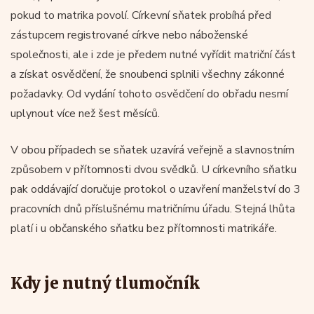
pokud to matrika povolí. Církevní sňatek probíhá před
zástupcem registrované církve nebo náboženské
společnosti, ale i zde je předem nutné vyřídit matriční část
a získat osvědčení, že snoubenci splnili všechny zákonné
požadavky. Od vydání tohoto osvědčení do obřadu nesmí
uplynout více než šest měsíců.
V obou případech se sňatek uzavírá veřejně a slavnostním
způsobem v přítomnosti dvou svědků. U církevního sňatku
pak oddávající doručuje protokol o uzavření manželství do 3
pracovních dnů příslušnému matričnímu úřadu. Stejná lhůta
platí i u občanského sňatku bez přítomnosti matrikáře.
Kdy je nutný tlumočník