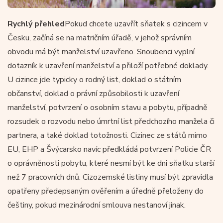
Rychlý přehled
Pokud chcete uzavřít sňatek s cizincem v
Česku, začíná se na matričním úřadě, v jehož správním
obvodu má být manželství uzavřeno. Snoubenci vyplní
dotazník k uzavření manželství a přiloží potřebné doklady.
U cizince jde typicky o rodný list, doklad o státním
občanství, doklad o právní způsobilosti k uzavření
manželství, potvrzení o osobním stavu a pobytu, případně
rozsudek o rozvodu nebo úmrtní list předchozího manžela či
partnera, a také doklad totožnosti. Cizinec ze států mimo
EU, EHP a Švýcarsko navíc předkládá potvrzení Policie ČR
o oprávněnosti pobytu, které nesmí být ke dni sňatku starší
než 7 pracovních dnů. Cizozemské listiny musí být zpravidla
opatřeny předepsaným ověřením a úředně přeloženy do
češtiny, pokud mezinárodní smlouva nestanoví jinak.