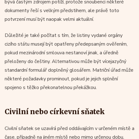
bývá častým zdrojem potíží, protože snoubenci některé
dokumenty řeší s velkým předstihem, ale právě toto
potvrzení musí být naopak velmi aktuální.
Důležité je také počítat s tím, že listiny vydané orgány
cizího státu musejí být opatřeny předepsaným ověřením,
pokud mezinárodní smlouva nestanoví jinak, a úředně
přeloženy do češtiny. Alternativou může být vícejazyčný
standardní formulář doplněný glosářem. Matriční úřad může
některé požadavky prominout, pokud je jejich splnění
spojeno s těžko překonatelnou překážkou.
Civilní nebo církevní sňatek
Civilní sňatek se uzavírá před oddávajícím v určeném místě a
čase, případně na jiném místě nebo mimo určenou dobu,