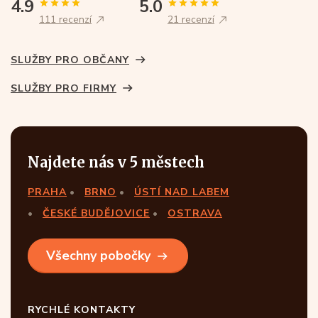
4.9
5.0
111 recenzí
21 recenzí
SLUŽBY PRO OBČANY
SLUŽBY PRO FIRMY
Najdete nás v 5 městech
PRAHA
BRNO
ÚSTÍ NAD LABEM
ČESKÉ BUDĚJOVICE
OSTRAVA
Všechny pobočky
RYCHLÉ KONTAKTY