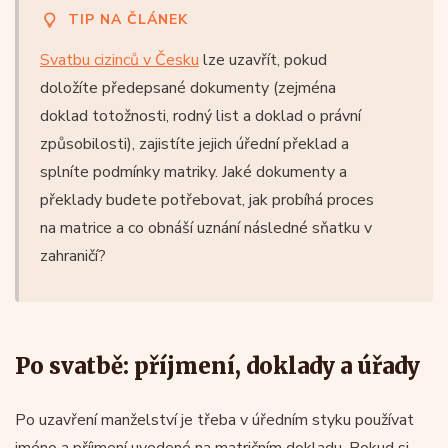
TIP NA ČLÁNEK
Svatbu cizinců v Česku
lze uzavřít, pokud
doložíte předepsané dokumenty (zejména
doklad totožnosti, rodný list a doklad o právní
způsobilosti), zajistíte jejich úřední překlad a
splníte podmínky matriky. Jaké dokumenty a
překlady budete potřebovat, jak probíhá proces
na matrice a co obnáší uznání následné sňatku v
zahraničí?
Po svatbě: příjmení, doklady a úřady
Po uzavření manželství je třeba v úředním styku používat
jméno a příjmení uvedené na matričním dokladu. Pokud si