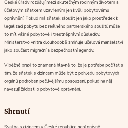
České úřady rozlišují mezi skutečným rodinným životem a
účelovým sňatkem uzavřeným jen kvůli pobytovému
oprávnění. Pokud má sňatek sloužit jen jako prostředek k
legalizaci pobytu bez reálného partnerského soužití, může
to mít vážné pobytové i trestněprávní důsledky.
Ministerstvo vnitra dlouhodobě zmiňuje účelová manželství
jako součást migrační a bezpečnostní agendy.
V běžné praxi to znamená hlavně to, že je potřeba počítat s
tím, že sňatek s cizincem může být z pohledu pobytových
orgánů podroben pečlivějšímu posouzení, pokud na něj
navazují žádosti o pobytové oprávnění.
Shrnutí
Svatba s cizincem v České republice není právně