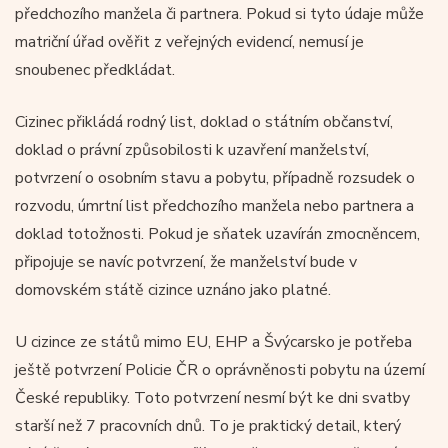
předchozího manžela či partnera. Pokud si tyto údaje může
matriční úřad ověřit z veřejných evidencí, nemusí je
snoubenec předkládat.
Cizinec přikládá rodný list, doklad o státním občanství,
doklad o právní způsobilosti k uzavření manželství,
potvrzení o osobním stavu a pobytu, případně rozsudek o
rozvodu, úmrtní list předchozího manžela nebo partnera a
doklad totožnosti. Pokud je sňatek uzavírán zmocněncem,
připojuje se navíc potvrzení, že manželství bude v
domovském státě cizince uznáno jako platné.
U cizince ze států mimo EU, EHP a Švýcarsko je potřeba
ještě potvrzení Policie ČR o oprávněnosti pobytu na území
České republiky. Toto potvrzení nesmí být ke dni svatby
starší než 7 pracovních dnů. To je praktický detail, který