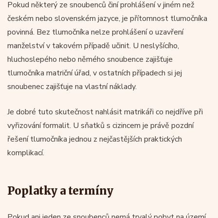
Pokud některý ze snoubenců činí prohlášení v jiném než
českém nebo slovenském jazyce, je přítomnost tlumočníka
povinná. Bez tlumočníka nelze prohlášení o uzavření
manželství v takovém případě učinit. U neslyšícího,
hluchoslepého nebo němého snoubence zajišťuje
tlumočníka matriční úřad, v ostatních případech si jej
snoubenec zajišťuje na vlastní náklady.
Je dobré tuto skutečnost nahlásit matrikáři co nejdříve při
vyřizování formalit. U sňatků s cizincem je právě pozdní
řešení tlumočníka jednou z nejčastějších praktických
komplikací.
Poplatky a termíny
Pokud ani jeden ze snoubenců nemá trvalý pobyt na území