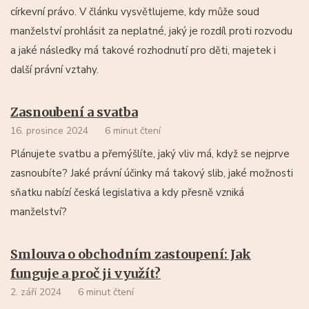
církevní právo. V článku vysvětlujeme, kdy může soud
manželství prohlásit za neplatné, jaký je rozdíl proti rozvodu
a jaké následky má takové rozhodnutí pro děti, majetek i
další právní vztahy.
Zasnoubení a svatba
16. prosince 2024
6 minut čtení
Plánujete svatbu a přemýšlíte, jaký vliv má, když se nejprve
zasnoubíte? Jaké právní účinky má takový slib, jaké možnosti
sňatku nabízí česká legislativa a kdy přesně vzniká
manželství?
Smlouva o obchodním zastoupení: Jak
funguje a proč ji využít?
2. září 2024
6 minut čtení