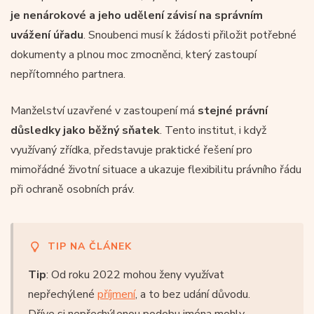
je nenárokové a jeho udělení závisí na správním
uvážení úřadu
. Snoubenci musí k žádosti přiložit potřebné
dokumenty a plnou moc zmocněnci, který zastoupí
nepřítomného partnera.
Manželství uzavřené v zastoupení má
stejné právní
důsledky jako běžný sňatek
. Tento institut, i když
využívaný zřídka, představuje praktické řešení pro
mimořádné životní situace a ukazuje flexibilitu právního řádu
při ochraně osobních práv.
TIP NA ČLÁNEK
Tip
: Od roku 2022 mohou ženy využívat
nepřechýlené
příjmení
, a to bez udání důvodu.
Dříve si nepřechýlenou podobu jména mohly