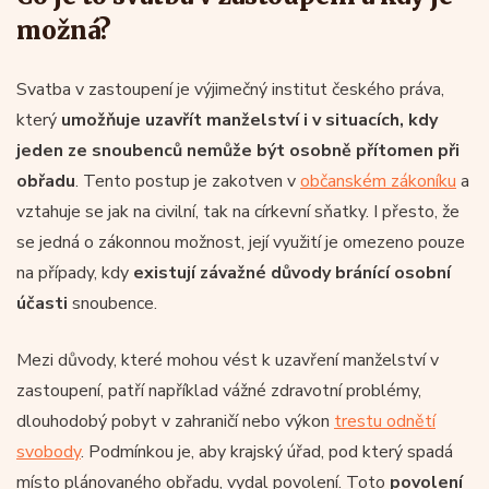
možná?
Svatba v zastoupení je výjimečný institut českého práva,
který
umožňuje uzavřít manželství i v situacích, kdy
jeden ze snoubenců nemůže být osobně přítomen při
obřadu
. Tento postup je zakotven v
občanském zákoníku
a
vztahuje se jak na civilní, tak na církevní sňatky. I přesto, že
se jedná o zákonnou možnost, její využití je omezeno pouze
na případy, kdy
existují závažné důvody bránící osobní
účasti
snoubence.
Mezi důvody, které mohou vést k uzavření manželství v
zastoupení, patří například vážné zdravotní problémy,
dlouhodobý pobyt v zahraničí nebo výkon
trestu odnětí
svobody
. Podmínkou je, aby krajský úřad, pod který spadá
místo plánovaného obřadu, vydal povolení. Toto
povolení