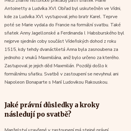
Mezi známé historické příklady patří sňatek Marie
Antoinetty a Ludvíka XVI. Obřad byl uskutečněn ve Vídni,
kde za Ludvíka XVI. vystupoval jeho bratr Karel. Teprve
poté se Marie vydala do Francie na formální svatbu. Také
sňatek Anny Jagellonské a Ferdinanda I. Habsburského byl
nejprve sjednán coby součást Vídeňských dohod z roku
1515, kdy tehdy dvanáctiletá Anna byla zasnoubena za
jednoho z vnuků Maxmiliána, aniž bylo určeno za kterého.
Zastupoval je jejich děd Maxmilián. Později došlo k
formálnímu sňatku. Svatbě v zastoupení se nevyhnul ani
Napoleon Bonaparte s Marií Ludovikou Rakouskou.
Jaké právní důsledky a kroky
následují po svatbě?
Manželství uzavřené v zastoupení má stejné právní