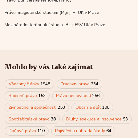
Právo, L’université Nancy-II, Nancy
Právo, magisterské studium (Mgr.), Pf UK v Praze
Mezinárodní teritoriální studia (Bc.), FSV UK v Praze
Mohlo by vás také zajímat
Všechny články
1948
Pracovní právo
234
Rodinné právo
153
Právo nemovitostí
256
Živnostníci a společnosti
253
Občan a stát
108
Spotřebitelské právo
38
Dluhy, exekuce a insolvence
53
Daňové právo
110
Pojištění a náhrada škody
64