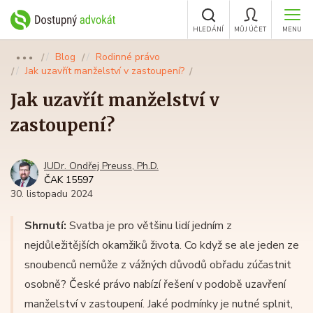
HLEDÁNÍ
MŮJ ÚČET
MENU
Blog
Rodinné právo
●●●
Jak uzavřít manželství v zastoupení?
Jak uzavřít manželství v
zastoupení?
JUDr. Ondřej Preuss, Ph.D.
ČAK 15597
30. listopadu 2024
Shrnutí:
Svatba je pro většinu lidí jedním z
nejdůležitějších okamžiků života. Co když se ale jeden ze
snoubenců nemůže z vážných důvodů obřadu zúčastnit
osobně? České právo nabízí řešení v podobě uzavření
manželství v zastoupení. Jaké podmínky je nutné splnit,