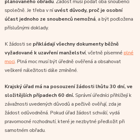
plánovaného obřadu
. Žádost musí podat oba snoubenci
společně. Je třeba v ní
uvést důvody, proč je osobní
účast jednoho ze snoubenců nemožná
, a být podložena
příslušnými doklady.
K žádosti se
přikládají všechny dokumenty běžně
vyžadované k uzavření manželství
, včetně písemné
plné
moci
. Plná moc musí být úředně ověřená a obsahovat
veškeré náležitosti dále zmíněné.
Krajský úřad má na posouzení žádosti lhůtu 30 dní, ve
složitějších případech 60 dní.
Správní úředníci přihlížejí k
závažnosti uvedených důvodů a pečlivě ověřují, zda je
žádost odůvodněná. Pokud úřad žádost schválí, vydá
pravomocné rozhodnutí, které je nezbytné předložit při
samotném obřadu.