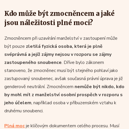
Kdo může být zmocněncem a jaké
jsou náležitosti plné moci?
Zmocněncem při uzavírání manželství v zastoupení může
být pouze
zletilá fyzická osoba, která je plně
svéprávná a jejíž zájmy nejsou v rozporu se zájmy
zastoupeného snoubence
. Dříve bylo zákonem
stanoveno, že zmocněnec musí být stejného pohlaví jako
zastupovaný snoubenec, avšak současná právní úprava je již
genderově neutrální. Zmocněncem
nemůže být nikdo, kdo
by mohl mít z manželství osobní prospěch v rozporu s
jeho účelem
, například osoba v příbuzenském vztahu k
druhému snoubenci.
Plná moc
je klíčovým dokumentem celého procesu. Musí