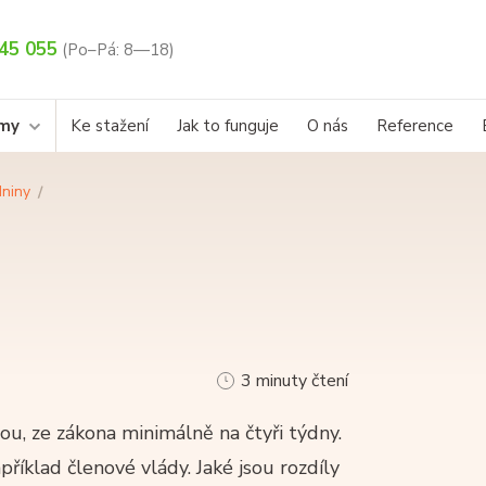
45 055
(Po–Pá: 8—18)
rmy
Ke stažení
Jak to funguje
O nás
Reference
dniny
3 minuty čtení
, ze zákona minimálně na čtyři týdny.
apříklad členové vlády. Jaké jsou rozdíly