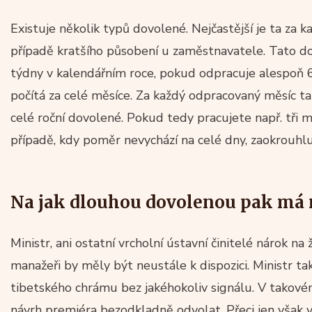
Existuje několik typů dovolené. Nejčastější je ta za ka
případě kratšího působení u zaměstnavatele. Tato do
týdny v kalendářním roce, pokud odpracuje alespoň 
počítá za celé měsíce. Za každý odpracovaný měsíc 
celé roční dovolené. Pokud tedy pracujete např. tři 
případě, kdy poměr nevychází na celé dny, zaokrouhlu
Na jak dlouhou dovolenou pak má 
Ministr, ani ostatní vrcholní ústavní činitelé nárok n
manažeři by měly být neustále k dispozici. Ministr 
tibetského chrámu bez jakéhokoliv signálu. V takov
návrh premiéra bezodkladně odvolat. Přeci jen však v 