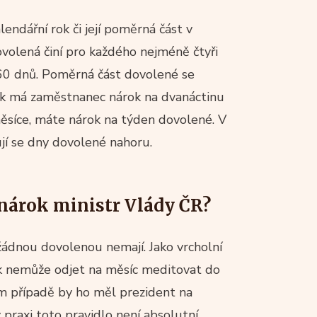
lendářní rok či její poměrná část v
volená činí pro každého nejméně čtyři
60 dnů. Poměrná část dovolené se
tak má zaměstnanec nárok na dvanáctinu
měsíce, máte nárok na týden dovolené. V
jí se dny dovolené nahoru.
nárok ministr Vlády ČR?
a žádnou dovolenou nemají. Jako vrcholní
tak nemůže odjet na měsíc meditovat do
ém případě by ho měl prezident na
praxi toto pravidlo není absolutní.