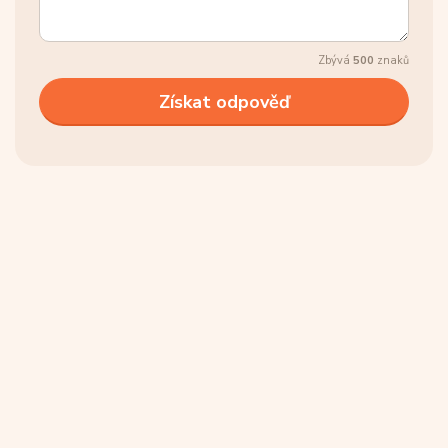
Zbývá
500
znaků