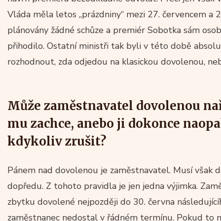
Vláda měla letos „prázdniny“ mezi 27. červencem a 
plánovány žádné schůze a premiér Sobotka sám osobn
přihodilo. Ostatní ministři tak byli v této době absol
rozhodnout, zda odjedou na klasickou dovolenou, ne
Může zaměstnavatel dovolenou nař
mu zachce, anebo ji dokonce naopa
kdykoliv zrušit?
Pánem nad dovolenou je zaměstnavatel. Musí však d
dopředu. Z tohoto pravidla je jen jedna výjimka. Zamě
zbytku dovolené nejpozději do 30. června následující
zaměstnanec nedostal v řádném termínu. Pokud to n