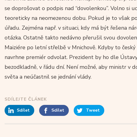
se doprošovat o podpis nad “dovolenkou”. Volno si udě
teoreticky na neomezenou dobu. Pokud je to však pot
úřadu. Zejména např. v situaci, kdy má být řešena ná
otázka. Ostatně takto nedávno přerušil svou dovole
Maiziére po letní střelbě v Mnichově. Kdyby to česk
navrhne premiér odvolat. Prezident by ho dle Ústav
bezodkladně, v řádu dní. Není možné, aby ministr v d
světa a neúčastnil se jednání vlády.
SDÍLEJTE ČLÁNEK
Sdílet
Sdílet
Tweet