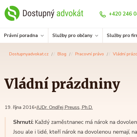
+420 246 0
Právní poradna
Služby pro občany
Služby pro fi
Dostupnyadvokat.cz
Blog
Pracovní právo
Vládní práz
Vládní prázdniny
19. října 2016
JUDr. Ondřej Preuss, Ph.D.
Shrnutí:
Každý zaměstnanec má nárok na dovolenou
Jsou ale i lidé, kteří nárok na dovolenou nemají, n