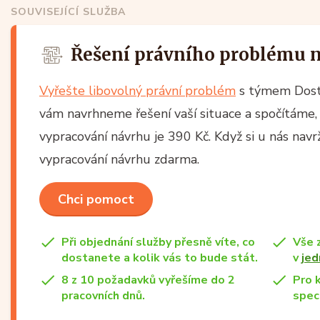
SOUVISEJÍCÍ SLUŽBA
Řešení právního problému 
Vyřešte libovolný právní problém
s týmem Dost
vám navrhneme řešení vaší situace a spočítáme, 
vypracování návrhu je 390 Kč. Když si u nás nav
vypracování návrhu zdarma.
Chci pomoct
Při objednání služby přesně víte, co
Vše 
dostanete a kolik vás to bude stát.
v
jed
8 z 10 požadavků vyřešíme do 2
Pro 
pracovních dnů.
speci