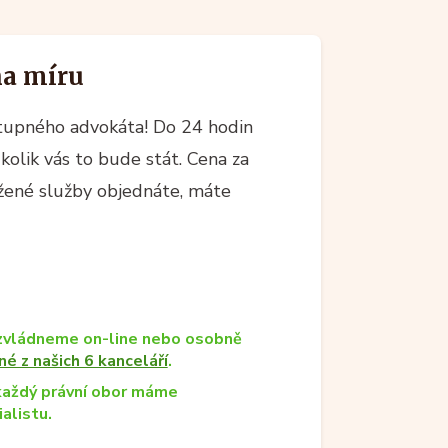
na míru
upného advokáta! Do 24 hodin
kolik vás to bude stát. Cena za
ržené služby objednáte, máte
zvládneme on-line nebo osobně
né z našich 6 kanceláří
.
každý právní obor máme
alistu.