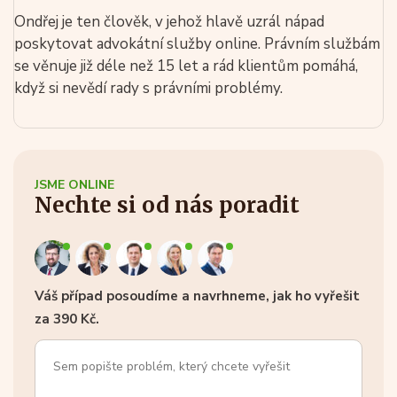
Ondřej je ten člověk, v jehož hlavě uzrál nápad
poskytovat advokátní služby online. Právním službám
se věnuje již déle než 15 let a rád klientům pomáhá,
když si nevědí rady s právními problémy.
JSME ONLINE
Nechte si od nás poradit
Váš případ posoudíme a navrhneme, jak ho vyřešit
za 390 Kč.