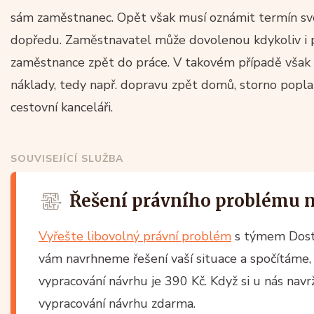
sám zaměstnanec. Opět však musí oznámit termín sv
dopředu. Zaměstnavatel může dovolenou kdykoliv i př
zaměstnance zpět do práce. V takovém případě však 
náklady, tedy např. dopravu zpět domů, storno popla
cestovní kanceláři.
SOUVISEJÍCÍ SLUŽBA
Řešení právního problému 
Vyřešte libovolný právní problém
s týmem Dost
vám navrhneme řešení vaší situace a spočítáme, 
vypracování návrhu je 390 Kč. Když si u nás nav
vypracování návrhu zdarma.