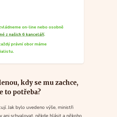
zvládneme on-line nebo osobně
né z našich 6 kanceláří
.
každý právní obor máme
ialistu.
lenou, kdy se mu zachce,
e to potřeba?
jí. Jak bylo uvedeno výše, ministři
y ani schvalovat, někde hlásit a někoho