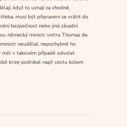
lají, když to uznají za vhodné,
řeba, musí být připraveni se vrátit do
rodní bezpečnost nebo jiná zásadní
nou německý ministr vnitra Thomas de
ý ministr neudělal, nepochybně ho
y měl v takovém případě odvolat
obě krize podnikal např. cestu kolem