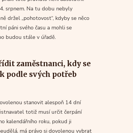
24. srpnem. Na tu dobu nebyly
ě držel „pohotovost“, kdyby se něco
utní páni svého času a mohli se
bo budou stále v úřadě.
ídit zaměstnanci, kdy se
k podle svých potřeb
ovolenou stanovit alespoň 14 dní
stnavatel totiž musí určit čerpání
ho kalendářního roku, pokud ji
eudělá, má právo si dovolenou vybrat