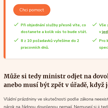
Chci pomoct
Při objednání služby přesně víte, co
Vše 
dostanete a kolik vás to bude stát.
v
jed
8 z 10 požadavků vyřešíme do 2
Pro 
pracovních dnů.
spec
Může si tedy ministr odjet na dovo
anebo musí být zpět v úřadě, když j
Vládní prázdniny ve skutečnosti podle zákona neexistu
nárok na žádnou dovolenou nemají. Nemusejí si ji ted