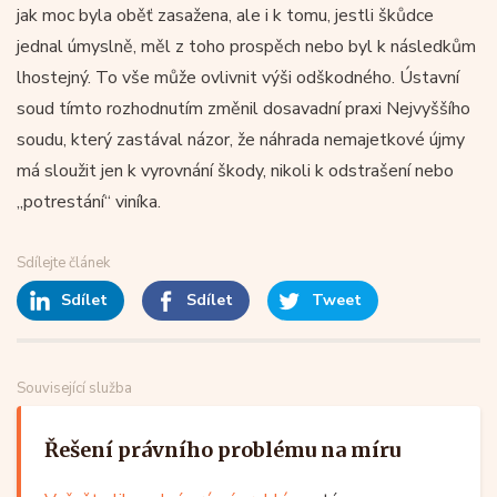
jak moc byla oběť zasažena, ale i k tomu, jestli škůdce
jednal úmyslně, měl z toho prospěch nebo byl k následkům
lhostejný. To vše může ovlivnit výši odškodného. Ústavní
soud tímto rozhodnutím změnil dosavadní praxi Nejvyššího
soudu, který zastával názor, že náhrada nemajetkové újmy
má sloužit jen k vyrovnání škody, nikoli k odstrašení nebo
„potrestání“ viníka.
Sdílejte článek
Sdílet
Sdílet
Tweet
Související služba
Řešení právního problému na míru