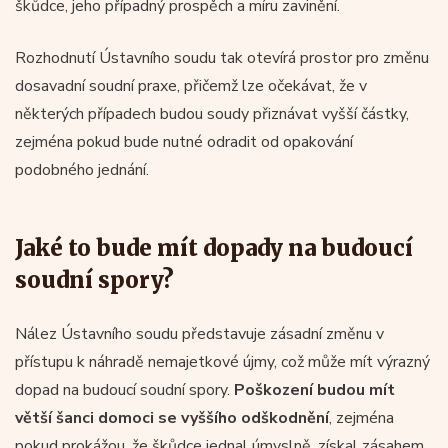
škůdce, jeho případný prospěch a míru zavinění.
Rozhodnutí Ústavního soudu tak otevírá prostor pro změnu
dosavadní soudní praxe, přičemž lze očekávat, že v
některých případech budou soudy přiznávat vyšší částky,
zejména pokud bude nutné odradit od opakování
podobného jednání.
Jaké to bude mít dopady na budoucí
soudní spory?
Nález Ústavního soudu představuje zásadní změnu v
přístupu k náhradě nemajetkové újmy, což může mít výrazný
dopad na budoucí soudní spory.
Poškození budou mít
větší šanci domoci se vyššího odškodnění
, zejména
pokud prokážou, že škůdce jednal úmyslně, získal zásahem