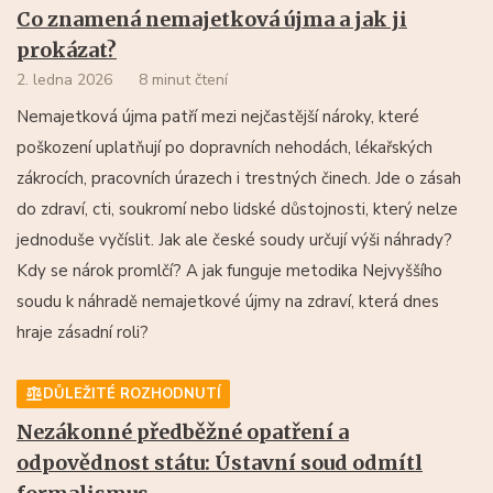
Co znamená nemajetková újma a jak ji
prokázat?
2. ledna 2026
8 minut čtení
Nemajetková újma patří mezi nejčastější nároky, které
poškození uplatňují po dopravních nehodách, lékařských
zákrocích, pracovních úrazech i trestných činech. Jde o zásah
do zdraví, cti, soukromí nebo lidské důstojnosti, který nelze
jednoduše vyčíslit. Jak ale české soudy určují výši náhrady?
Kdy se nárok promlčí? A jak funguje metodika Nejvyššího
soudu k náhradě nemajetkové újmy na zdraví, která dnes
hraje zásadní roli?
DŮLEŽITÉ ROZHODNUTÍ
Nezákonné předběžné opatření a
odpovědnost státu: Ústavní soud odmítl