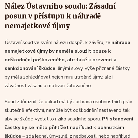
Nález Ústavního soudu: Zásadní
posun v přístupu k náhradě
nemajetkové újmy
Ústavní soud ve svém nálezu dospěl k závěru, že
náhrada
nemajetkové újmy by neměla sloužit pouze k
odškodnění poškozeného, ale také k prevenci a
sankcionování škůdce
. Jinými slovy, výše přiznané částky
by měla zohledňovat nejen míru utrpěné újmy, ale i
závažnost zásahu a motivaci žalovaného.
Soud zdůraznil, že pokud má být ochrana osobnostních práv
skutečně efektivní, nemůže být odškodnění nastaveno tak,
aby se škůdci vyplatilo riziko soudního sporu.
Při stanovení
částky by se mělo přihlížet například k pohnutkám
škůdce
– zda jednal úmyslně, z nedbalosti, nebo například