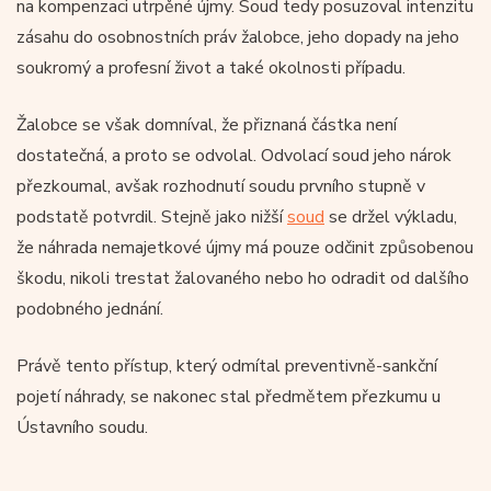
na kompenzaci utrpěné újmy. Soud tedy posuzoval intenzitu
zásahu do osobnostních práv žalobce, jeho dopady na jeho
soukromý a profesní život a také okolnosti případu.
Žalobce se však domníval, že přiznaná částka není
dostatečná, a proto se odvolal. Odvolací soud jeho nárok
přezkoumal, avšak rozhodnutí soudu prvního stupně v
podstatě potvrdil. Stejně jako nižší
soud
se držel výkladu,
že náhrada nemajetkové újmy má pouze odčinit způsobenou
škodu, nikoli trestat žalovaného nebo ho odradit od dalšího
podobného jednání.
Právě tento přístup, který odmítal preventivně-sankční
pojetí náhrady, se nakonec stal předmětem přezkumu u
Ústavního soudu.