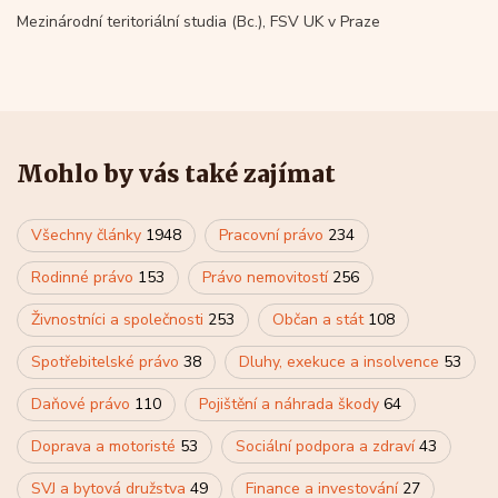
Mezinárodní teritoriální studia (Bc.), FSV UK v Praze
Mohlo by vás také zajímat
Všechny články
1948
Pracovní právo
234
Rodinné právo
153
Právo nemovitostí
256
Živnostníci a společnosti
253
Občan a stát
108
Spotřebitelské právo
38
Dluhy, exekuce a insolvence
53
Daňové právo
110
Pojištění a náhrada škody
64
Doprava a motoristé
53
Sociální podpora a zdraví
43
SVJ a bytová družstva
49
Finance a investování
27