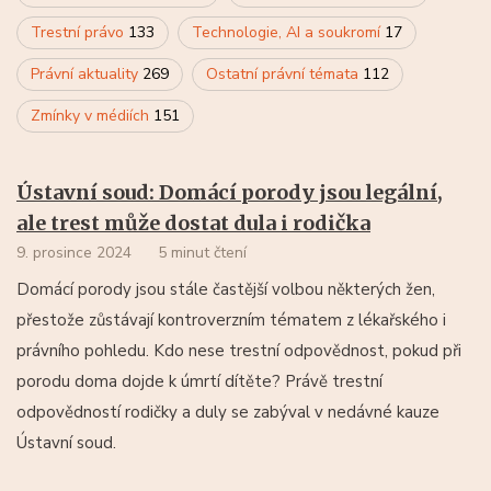
Trestní právo
133
Technologie, AI a soukromí
17
Právní aktuality
269
Ostatní právní témata
112
Zmínky v médiích
151
Ústavní soud: Domácí porody jsou legální,
ale trest může dostat dula i rodička
9. prosince 2024
5 minut čtení
Domácí porody jsou stále častější volbou některých žen,
přestože zůstávají kontroverzním tématem z lékařského i
právního pohledu. Kdo nese trestní odpovědnost, pokud při
porodu doma dojde k úmrtí dítěte? Právě trestní
odpovědností rodičky a duly se zabýval v nedávné kauze
Ústavní soud.