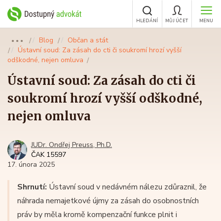
HLEDÁNÍ
MŮJ ÚČET
MENU
Blog
Občan a stát
●●●
Ústavní soud: Za zásah do cti či soukromí hrozí vyšší
odškodné, nejen omluva
Ústavní soud: Za zásah do cti či
soukromí hrozí vyšší odškodné,
nejen omluva
JUDr. Ondřej Preuss, Ph.D.
ČAK 15597
17. února 2025
Shrnutí:
Ústavní soud v nedávném nálezu zdůraznil, že
náhrada nemajetkové újmy za zásah do osobnostních
práv by měla kromě kompenzační funkce plnit i