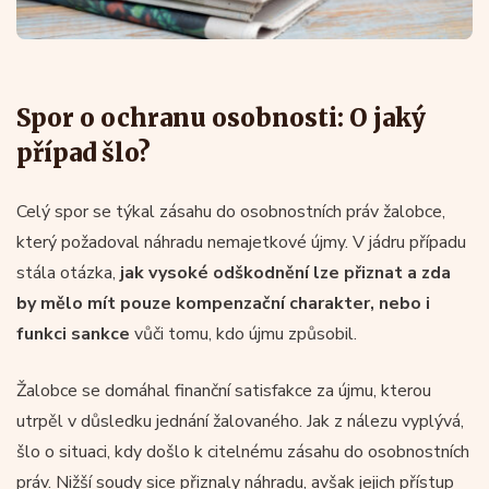
Spor o ochranu osobnosti: O jaký
případ šlo?
Celý spor se týkal zásahu do osobnostních práv žalobce,
který požadoval náhradu nemajetkové újmy. V jádru případu
stála otázka,
jak vysoké odškodnění lze přiznat a zda
by mělo mít pouze kompenzační charakter, nebo i
funkci sankce
vůči tomu, kdo újmu způsobil.
Žalobce se domáhal finanční satisfakce za újmu, kterou
utrpěl v důsledku jednání žalovaného. Jak z nálezu vyplývá,
šlo o situaci, kdy došlo k citelnému zásahu do osobnostních
práv. Nižší soudy sice přiznaly náhradu, avšak jejich přístup