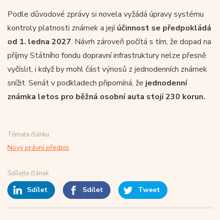
Podle důvodové zprávy si novela vyžádá úpravy systému
kontroly platnosti známek a její
účinnost se předpokládá
od 1. ledna 2027
. Návrh zároveň počítá s tím, že dopad na
příjmy Státního fondu dopravní infrastruktury nelze přesně
vyčíslit, i když by mohl část výnosů z jednodenních známek
snížit. Senát v podkladech připomíná, že
jednodenní
známka letos pro běžná osobní auta stojí 230 korun.
Témata článku:
Nový právní předpis
Sdílejte článek
Sdílet
Sdílet
Tweet