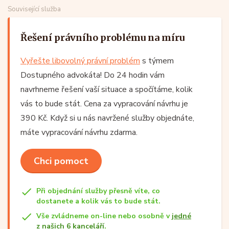
Související služba
Řešení právního problému na míru
Vyřešte libovolný právní problém
s týmem
Dostupného advokáta! Do 24 hodin vám
navrhneme řešení vaší situace a spočítáme, kolik
vás to bude stát. Cena za vypracování návrhu je
390 Kč. Když si u nás navržené služby objednáte,
máte vypracování návrhu zdarma.
Chci pomoct
Při objednání služby přesně víte, co
dostanete a kolik vás to bude stát.
Vše zvládneme on-line nebo osobně v
jedné
z našich 6 kanceláří
.