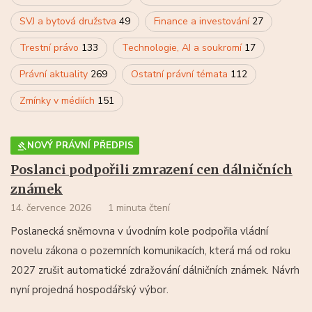
SVJ a bytová družstva
49
Finance a investování
27
Trestní právo
133
Technologie, AI a soukromí
17
Právní aktuality
269
Ostatní právní témata
112
Zmínky v médiích
151
NOVÝ PRÁVNÍ PŘEDPIS
Poslanci podpořili zmrazení cen dálničních
známek
14. července 2026
1 minuta čtení
Poslanecká sněmovna v úvodním kole podpořila vládní
novelu zákona o pozemních komunikacích, která má od roku
2027 zrušit automatické zdražování dálničních známek. Návrh
nyní projedná hospodářský výbor.