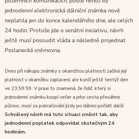
pozemních komunikacích, podle něhož by
jednodenní elektronická dálniční známka nově
neplatila jen do konce kalendářního dne, ale celých
24 hodin. Protože jde o senátní iniciativu, návrh
ještě musí posoudit vláda a následně projednat
Poslanecká sněmovna.
Dnes při nákupu známky s okamžitou platností začíná její
platnost v okamžiku zaplacení, ale končí ještě tentýž den
ve 23:59:59. V praxi to znamená, že řidič, který si
jednodenní známku koupí večer a jeho cesta přesáhne
půlnoc, musí za pokračování jízdy po dálnici pořídit další.
Schválený návrh má tuto situaci změnit tak, aby
jednodenní poplatek odpovídal skutečným 24
hodinám.