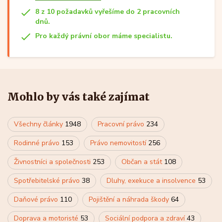
8 z 10 požadavků vyřešíme do 2 pracovních
dnů.
Pro každý právní obor máme specialistu.
Mohlo by vás také zajímat
Všechny články
1948
Pracovní právo
234
Rodinné právo
153
Právo nemovitostí
256
Živnostníci a společnosti
253
Občan a stát
108
Spotřebitelské právo
38
Dluhy, exekuce a insolvence
53
Daňové právo
110
Pojištění a náhrada škody
64
Doprava a motoristé
53
Sociální podpora a zdraví
43