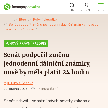
HLEDÁNÍ
MŮJ ÚČET
MENU
Blog
Právní aktuality
●●●
Senát podpořil změnu jednodenní dálniční známky, nově by
měla platit 24 hodin
NOVÝ PRÁVNÍ PŘEDPIS
Senát podpořil změnu
jednodenní dálniční známky,
nově by měla platit 24 hodin
Mgr. Nikola Šedová
20. dubna 2026
1 minuta čtení
Senát schválil senátní návrh novely zákona o