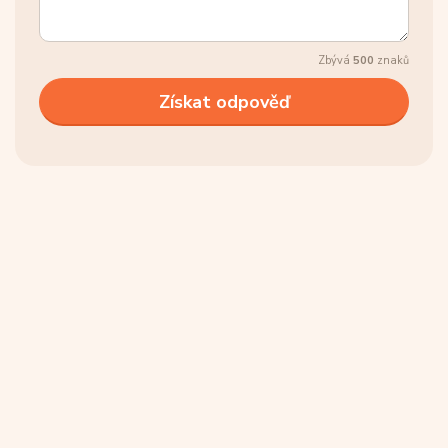
Zbývá
500
znaků