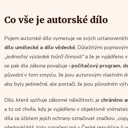
Co vše je autorské dílo
Pojem autorské dílo vymezuje ve svých ustanoveníc
dílo umělecké a dílo vědecké
. Důležitými pojmovými
„
jedinečný výsledek tvůrčí činnosti“
a že je vyjádřeno v
se pak dle zákona považuje i
počítačový program, d
původní v tom smyslu, že jsou autorovým vlastním du
aby byly jedinečné, ale postačí, že jsou původním vý
Dílo, které splňuje zákonné náležitosti, je
chráněno a
a to od chvíle, kdy je vyjádřeno v objektivně vnímat
díla za účelem jejich ochrany označovat značkou „copy
předpokládá, toto označení má v České republice (i ve