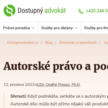
+420 246 0
Právní poradna
Služby pro občany
Služby pro fi
Dostupnyadvokat.cz
Blog
Živnostníci a společnosti
Au
Autorské právo a p
12. prosince 2023
JUDr. Ondřej Preuss, Ph.D.
Shrnutí:
Když podnikáte, setkáte se s autorským p
Autorské dílo může být přímo nějaký váš produkt,