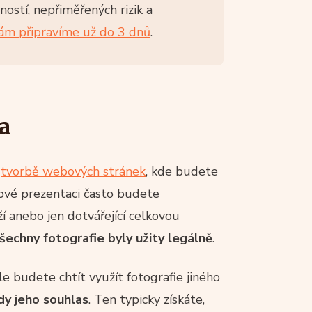
ností, nepřiměřených rizik a
ám připravíme už do 3 dnů
.
a
i
tvorbě webových stránek
, kde budete
kové prezentaci často budete
ží anebo jen dotvářející celkovou
všechny fotografie byly užity legálně
.
e budete chtít využít fotografie jiného
dy jeho souhlas
. Ten typicky získáte,