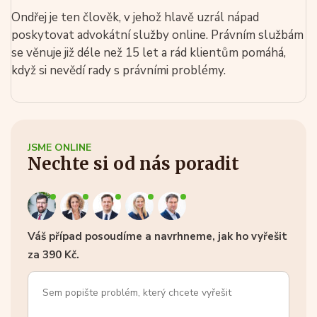
Ondřej je ten člověk, v jehož hlavě uzrál nápad
poskytovat advokátní služby online. Právním službám
se věnuje již déle než 15 let a rád klientům pomáhá,
když si nevědí rady s právními problémy.
JSME ONLINE
Nechte si od nás poradit
Váš případ posoudíme a navrhneme, jak ho vyřešit
za 390 Kč.