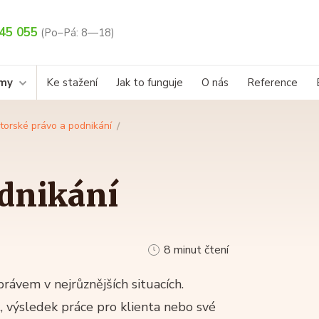
45 055
(Po–Pá: 8—18)
rmy
Ke stažení
Jak to funguje
O nás
Reference
torské právo a podnikání
odnikání
8 minut čtení
rávem v nejrůznějších situacích.
 výsledek práce pro klienta nebo své