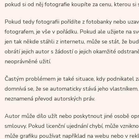
pokud si od něj fotografie koupíte za cenu, kterou si 
Pokud tedy fotografii pořídíte z fotobanky nebo uza
fotografem, je vše v pořádku. Pokud ale užijete na sv
jen tak někde stáhli z internetu, může se stát, že bu
obrátí jejich autor s žádostí o jejich okamžité odstran
neoprávněné užití.
Častým problémem je také situace, kdy podnikatel za
domnívá se, že se automaticky stává jeho vlastníkem.
neznamená převod autorských práv.
Autor může dílo užít nebo poskytnout jiné osobě opr
smlouvy. Pokud licenční ujednání chybí, může vznikno
může grafiku používat například na webu nebo v rek