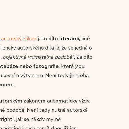
h
autorský zákon
jako
dílo literární, jiné
 znaky autorského díla je, že se jedná o
 „
objektivně vnímatelné podobě“
. Za dílo
atabáze nebo fotografie
, které jsou
ševním výtvorem. Není tedy již třeba,
tvorem.
utorským zákonem automaticky
vždy,
elné podobě. Není tedy nutné autorská
right“, jak se někdy mylně
 většině jiných zemí) dnes již jen