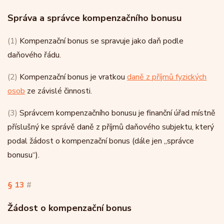
Správa a správce kompenzačního bonusu
(1)
Kompenzační bonus se spravuje jako daň podle
daňového řádu.
(2)
Kompenzační bonus je vratkou
daně z příjmů fyzických
osob
ze závislé činnosti.
(3)
Správcem kompenzačního bonusu je finanční úřad místně
příslušný ke správě daně z příjmů daňového subjektu, který
podal žádost o kompenzační bonus (dále jen „správce
bonusu“).
§ 13
#
Žádost o kompenzační bonus