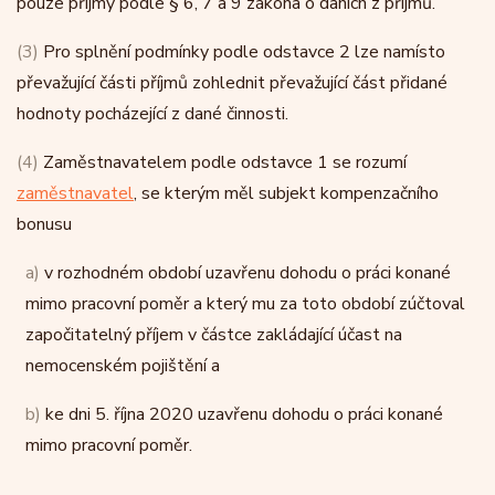
pouze příjmy podle § 6, 7 a 9 zákona o daních z příjmů.
(3)
Pro splnění podmínky podle odstavce 2 lze namísto
převažující části příjmů zohlednit převažující část přidané
hodnoty pocházející z dané činnosti.
(4)
Zaměstnavatelem podle odstavce 1 se rozumí
zaměstnavatel
, se kterým měl subjekt kompenzačního
bonusu
a)
v rozhodném období uzavřenu dohodu o práci konané
mimo pracovní poměr a který mu za toto období zúčtoval
započitatelný příjem v částce zakládající účast na
nemocenském pojištění a
b)
ke dni 5. října 2020 uzavřenu dohodu o práci konané
mimo pracovní poměr.