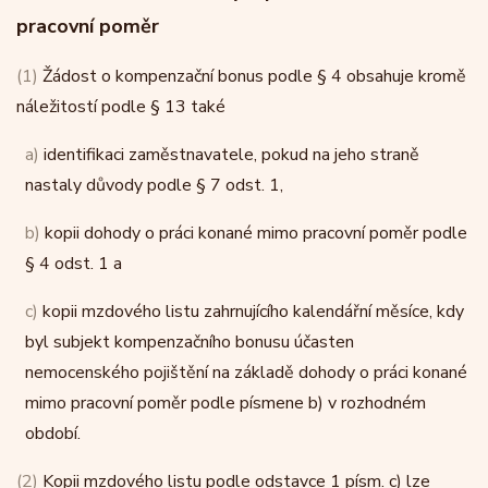
pracovní poměr
(1)
Žádost o kompenzační bonus podle § 4 obsahuje kromě
náležitostí podle § 13 také
a)
identifikaci zaměstnavatele, pokud na jeho straně
nastaly důvody podle § 7 odst. 1,
b)
kopii dohody o práci konané mimo pracovní poměr podle
§ 4 odst. 1 a
c)
kopii mzdového listu zahrnujícího kalendářní měsíce, kdy
byl subjekt kompenzačního bonusu účasten
nemocenského pojištění na základě dohody o práci konané
mimo pracovní poměr podle písmene b) v rozhodném
období.
(2)
Kopii mzdového listu podle odstavce 1 písm. c) lze