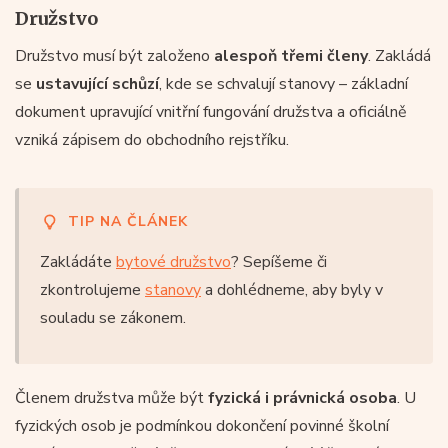
Družstvo
Družstvo musí být založeno
alespoň třemi členy
. Zakládá
se
ustavující schůzí
, kde se schvalují stanovy – základní
dokument upravující vnitřní fungování družstva a oficiálně
vzniká zápisem do obchodního rejstříku.
TIP NA ČLÁNEK
Zakládáte
bytové družstvo
? Sepíšeme či
zkontrolujeme
stanovy
a dohlédneme, aby byly v
souladu se zákonem.
Členem družstva může být
fyzická i právnická osoba
. U
fyzických osob je podmínkou dokončení povinné školní