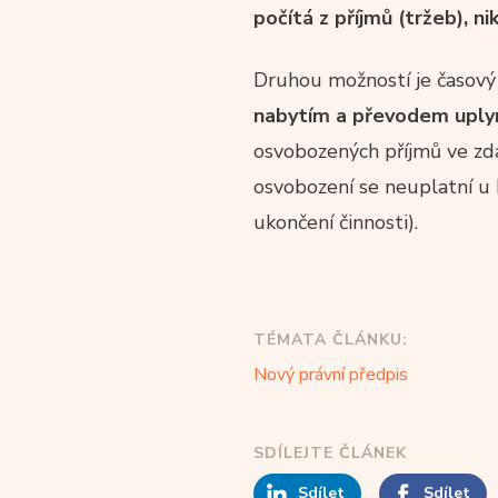
počítá z příjmů (tržeb), nik
Druhou možností je časový
nabytím a převodem uplyn
osvobozených příjmů ve zda
osvobození se neuplatní u 
ukončení činnosti).
TÉMATA ČLÁNKU:
Nový právní předpis
SDÍLEJTE ČLÁNEK
Sdílet
Sdílet