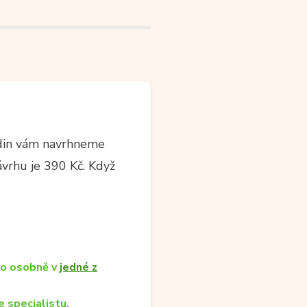
din vám navrhneme
ávrhu je 390 Kč. Když
bo osobně v
jedné z
 specialistu.