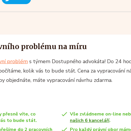
vního problému na míru
ávní problém
s týmem Dostupného advokáta! Do 24 ho
spočítáme, kolik vás to bude stát. Cena za vypracování n
žby objednáte, máte vypracování návrhu zdarma.
y přesně víte, co
Vše zvládneme on-line ne
vás to bude stát.
našich 6 kanceláří
.
yřešíme do 2 pracovních
Pro každý právní obor máme