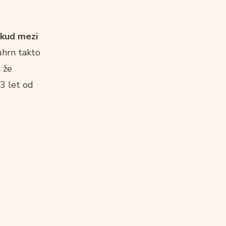
okud mezi
uhrn takto
 že
3 let od