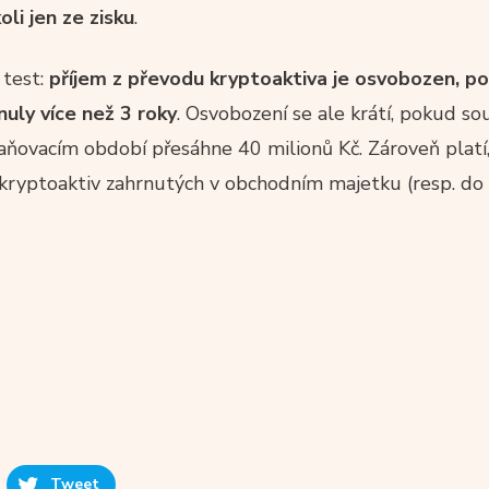
oli jen ze zisku
.
 test:
příjem z převodu kryptoaktiva je osvobozen, p
uly více než 3 roky
. Osvobození se ale krátí, pokud so
ňovacím období přesáhne 40 milionů Kč. Zároveň platí,
kryptoaktiv zahrnutých v obchodním majetku (resp. do 
Tweet