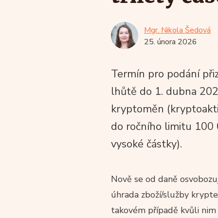
Mgr. Nikola Šedová
25. února 2026
Termín pro podání přizn
lhůtě do 1. dubna 202
kryptoměn (kryptoakti
do ročního limitu 100
vysoké částky).
Nově se od daně osvobozují
úhrada zboží/služby krypte
takovém případě kvůli nim 