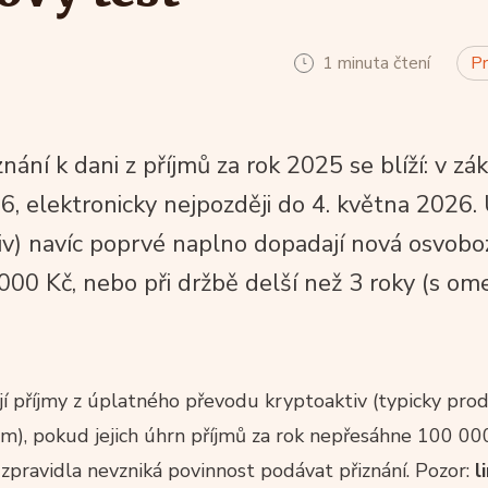
1 minuta čtení
Pr
ání k dani z příjmů za rok 2025 se blíží: v zá
6, elektronicky nejpozději do 4. května 2026.
v) navíc poprvé naplno dopadají nová osvobo
 000 Kč, nebo při držbě delší než 3 roky (s o
 příjmy z úplatného převodu kryptoaktiv (typicky prod
m), pokud jejich úhrn příjmů za rok nepřesáhne 100 000
zpravidla nevzniká povinnost podávat přiznání. Pozor:
l