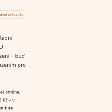
ávní aktuality
kladní
 U
zení – buď
mezením pro
ej, směna,
 Kč – v
imit se