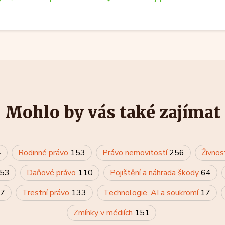
Mohlo by vás také zajímat
4
Rodinné právo
153
Právo nemovitostí
256
Živnos
53
Daňové právo
110
Pojištění a náhrada škody
64
7
Trestní právo
133
Technologie, AI a soukromí
17
Zmínky v médiích
151