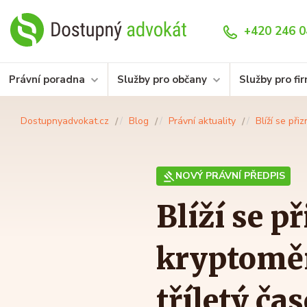
+420 246 0
Právní poradna
Služby pro občany
Služby pro fi
Dostupnyadvokat.cz
Blog
Právní aktuality
Blíží se při
NOVÝ PRÁVNÍ PŘEDPIS
Blíží se p
kryptoměn
tříletý ča