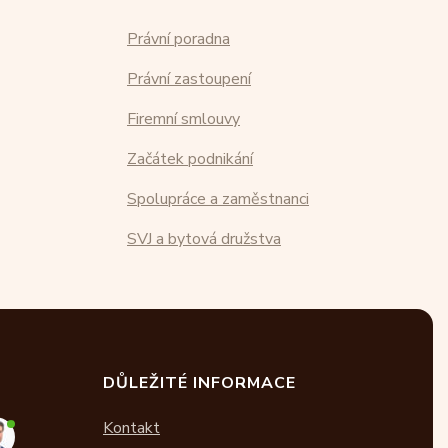
Právní poradna
Právní zastoupení
Firemní smlouvy
Začátek podnikání
Spolupráce a zaměstnanci
SVJ a bytová družstva
DŮLEŽITÉ INFORMACE
Kontakt