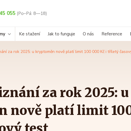
45 055
(Po–Pá: 8—18)
rmy
Ke stažení
Jak to funguje
O nás
Reference
znání za rok 2025: u kryptoměn nově platí limit 100 000 Kč i tříletý časov
řiznání za rok 2025: u
 nově platí limit 100
sový test