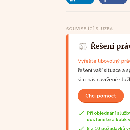
SOUVISEJÍCÍ SLUŽBA
Řešení prá
Vyřešte libovolný pr
řešení vaší situace a 
si u nás navržené slu
Chci pomoct
Při objednání služb
dostanete a kolik 
8 z 10 požadavků v