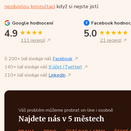
nezávislou konzultaci
když si nejste jistí.
Google
hodnocení
Facebook
hodnoc
4.9
5.0
111 recenzí
21 recenzí
5 200+ lidí sleduje náš
Facebook
140+ lidí sleduje náš
X účet (Twitter)
210+ lidí sleduje náš
LinkedIn
Váš problém můžeme probrat on-line i osobně
Najdete nás v 5 městech