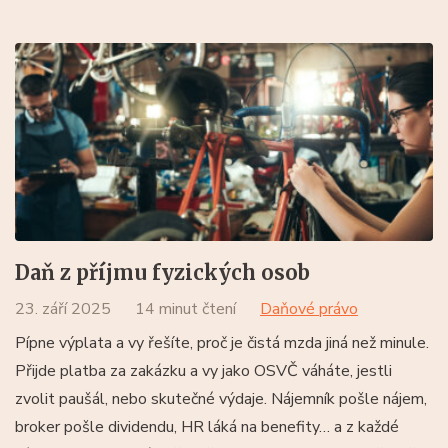
Daň z příjmu fyzických osob
23. září 2025
14 minut čtení
Daňové právo
Pípne výplata a vy řešíte, proč je čistá mzda jiná než minule.
Přijde platba za zakázku a vy jako OSVČ váháte, jestli
zvolit paušál, nebo skutečné výdaje. Nájemník pošle nájem,
broker pošle dividendu, HR láká na benefity… a z každé