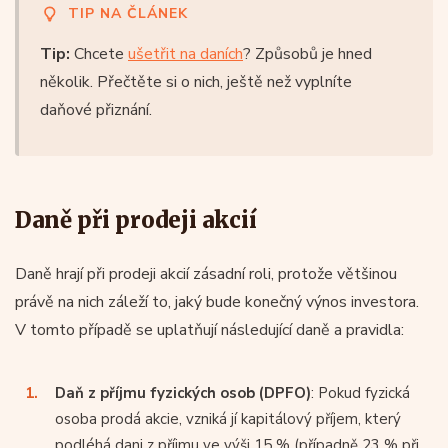
TIP NA ČLÁNEK
Tip:
Chcete
ušetřit na daních
? Způsobů je hned
několik. Přečtěte si o nich, ještě než vyplníte
daňové přiznání.
Daně při prodeji akcií
Daně hrají při prodeji akcií zásadní roli, protože většinou
právě na nich záleží to, jaký bude konečný výnos investora.
V tomto případě se uplatňují následující daně a pravidla:
Daň z příjmu fyzických osob (DPFO)
: Pokud fyzická
osoba prodá akcie, vzniká jí kapitálový příjem, který
podléhá dani z příjmu ve výši 15 % (případně 23 % při