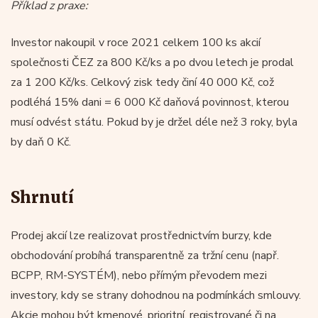
Příklad z praxe:
Investor nakoupil v roce 2021 celkem 100 ks akcií
společnosti ČEZ za 800 Kč/ks a po dvou letech je prodal
za 1 200 Kč/ks. Celkový zisk tedy činí 40 000 Kč, což
podléhá 15% dani = 6 000 Kč daňová povinnost, kterou
musí odvést státu. Pokud by je držel déle než 3 roky, byla
by daň 0 Kč.
Shrnutí
Prodej akcií lze realizovat prostřednictvím burzy, kde
obchodování probíhá transparentně za tržní cenu (např.
BCPP, RM-SYSTÉM), nebo přímým převodem mezi
investory, kdy se strany dohodnou na podmínkách smlouvy.
Akcie mohou být kmenové, prioritní, registrované či na