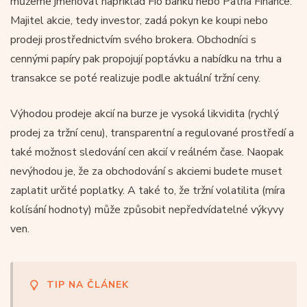
můžeme jmenovat například Fio banku nebo Patria Finance.
Majitel akcie, tedy investor, zadá pokyn ke koupi nebo
prodeji prostřednictvím svého brokera. Obchodníci s
cennými papíry pak propojují poptávku a nabídku na trhu a
transakce se poté realizuje podle aktuální tržní ceny.
Výhodou prodeje akcií na burze je vysoká likvidita (rychlý
prodej za tržní cenu), transparentní a regulované prostředí a
také možnost sledování cen akcií v reálném čase. Naopak
nevýhodou je, že za obchodování s akciemi budete muset
zaplatit určité poplatky. A také to, že tržní volatilita (míra
kolísání hodnoty) může způsobit nepředvídatelné výkyvy
ven.
TIP NA ČLÁNEK