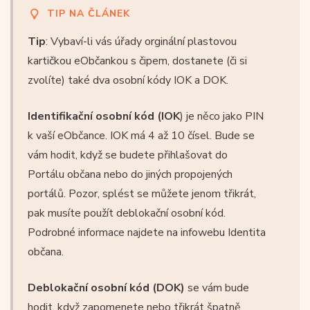
TIP NA ČLÁNEK
Tip
: Vybaví-li vás úřady orginální plastovou
kartičkou eObčankou s čipem, dostanete (či si
zvolíte) také dva osobní kódy IOK a DOK.
Identifikační osobní kód (IOK
) je něco jako PIN
k vaší eObčance. IOK má 4 až 10 čísel. Bude se
vám hodit, když se budete přihlašovat do
Portálu občana nebo do jiných propojených
portálů. Pozor, splést se můžete jenom třikrát,
pak musíte použít deblokační osobní kód.
Podrobné informace najdete na infowebu Identita
občana.
Deblokační osobní kód (DOK)
se vám bude
hodit, když zapomenete nebo třikrát špatně