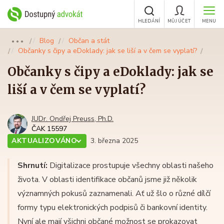
HLEDÁNÍ
MŮJ ÚČET
MENU
Blog
Občan a stát
●●●
Občanky s čipy a eDoklady: jak se liší a v čem se vyplatí?
Občanky s čipy a eDoklady: jak se
liší a v čem se vyplatí?
JUDr. Ondřej Preuss, Ph.D.
ČAK 15597
AKTUALIZOVÁNO
3. března 2025
Shrnutí:
Digitalizace prostupuje všechny oblasti našeho
života. V oblasti identifikace občanů jsme již několik
významných pokusů zaznamenali. Ať už šlo o různé dílčí
formy typu elektronických podpisů či bankovní identity.
Nyní ale mají všichni občané možnost se prokazovat