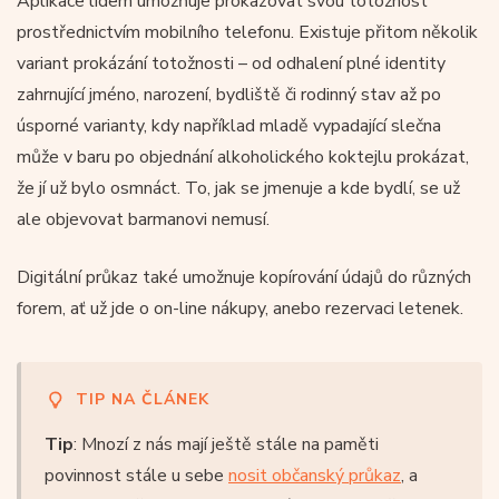
Aplikace lidem umožňuje prokazovat svou totožnost
prostřednictvím mobilního telefonu. Existuje přitom několik
variant prokázání totožnosti – od odhalení plné identity
zahrnující jméno, narození, bydliště či rodinný stav až po
úsporné varianty, kdy například mladě vypadající slečna
může v baru po objednání alkoholického koktejlu prokázat,
že jí už bylo osmnáct. To, jak se jmenuje a kde bydlí, se už
ale objevovat barmanovi nemusí.
Digitální průkaz také umožnuje kopírování údajů do různých
forem, ať už jde o on-line nákupy, anebo rezervaci letenek.
TIP NA ČLÁNEK
Tip
: Mnozí z nás mají ještě stále na paměti
povinnost stále u sebe
nosit občanský průkaz
, a