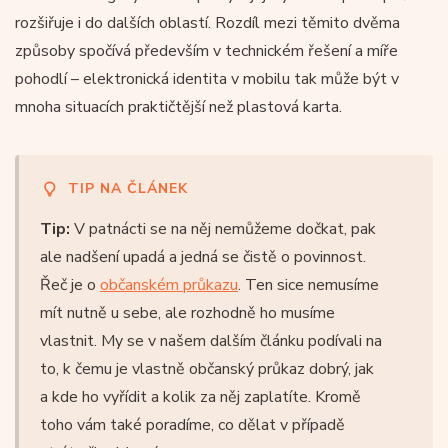
rozšiřuje i do dalších oblastí. Rozdíl mezi těmito dvěma
způsoby spočívá především v technickém řešení a míře
pohodlí – elektronická identita v mobilu tak může být v
mnoha situacích praktičtější než plastová karta.
TIP NA ČLÁNEK
Tip:
V patnácti se na něj nemůžeme dočkat, pak
ale nadšení upadá a jedná se čistě o povinnost.
Řeč je o
občanském průkazu
. Ten sice nemusíme
mít nutně u sebe, ale rozhodně ho musíme
vlastnit. My se v našem dalším článku podívali na
to, k čemu je vlastně občanský průkaz dobrý, jak
a kde ho vyřídit a kolik za něj zaplatíte. Kromě
toho vám také poradíme, co dělat v případě