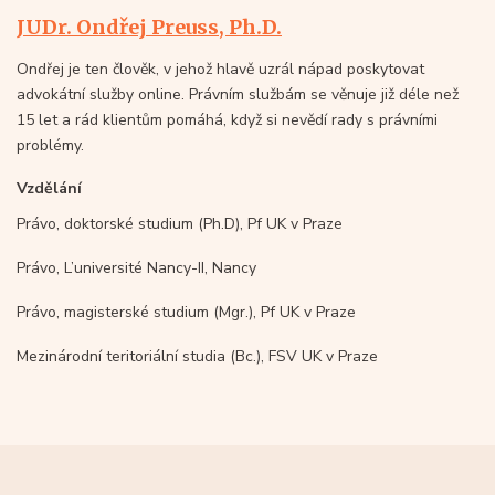
JUDr. Ondřej Preuss, Ph.D.
Ondřej je ten člověk, v jehož hlavě uzrál nápad poskytovat
advokátní služby online. Právním službám se věnuje již déle než
15 let a rád klientům pomáhá, když si nevědí rady s právními
problémy.
Vzdělání
Právo, doktorské studium (Ph.D), Pf UK v Praze
Právo, L’université Nancy-II, Nancy
Právo, magisterské studium (Mgr.), Pf UK v Praze
Mezinárodní teritoriální studia (Bc.), FSV UK v Praze