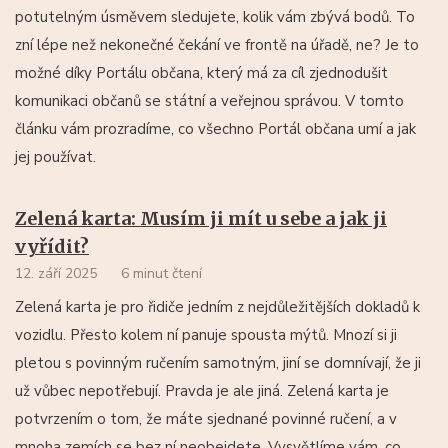
potutelným úsměvem sledujete, kolik vám zbývá bodů. To
zní lépe než nekonečné čekání ve frontě na úřadě, ne? Je to
možné díky Portálu občana, který má za cíl zjednodušit
komunikaci občanů se státní a veřejnou správou. V tomto
článku vám prozradíme, co všechno Portál občana umí a jak
jej používat.
Zelená karta: Musím ji mít u sebe a jak ji
vyřídit?
12. září 2025
6 minut čtení
Zelená karta je pro řidiče jedním z nejdůležitějších dokladů k
vozidlu. Přesto kolem ní panuje spousta mýtů. Mnozí si ji
pletou s povinným ručením samotným, jiní se domnívají, že ji
už vůbec nepotřebují. Pravda je ale jiná. Zelená karta je
potvrzením o tom, že máte sjednané povinné ručení, a v
mnoha zemích se bez ní neobejdete. Vysvětlíme vám, co