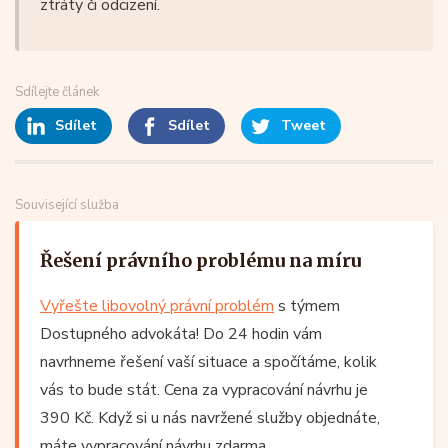
ztráty či odcizení.
Sdílejte článek
Sdílet
Sdílet
Tweet
Související služba
Řešení právního problému na míru
Vyřešte libovolný právní problém
s týmem
Dostupného advokáta! Do 24 hodin vám
navrhneme řešení vaší situace a spočítáme, kolik
vás to bude stát. Cena za vypracování návrhu je
390 Kč. Když si u nás navržené služby objednáte,
máte vypracování návrhu zdarma.