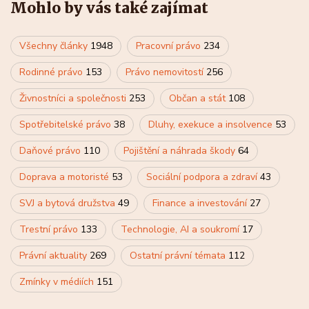
Mohlo by vás také zajímat
Všechny články
1948
Pracovní právo
234
Rodinné právo
153
Právo nemovitostí
256
Živnostníci a společnosti
253
Občan a stát
108
Spotřebitelské právo
38
Dluhy, exekuce a insolvence
53
Daňové právo
110
Pojištění a náhrada škody
64
Doprava a motoristé
53
Sociální podpora a zdraví
43
SVJ a bytová družstva
49
Finance a investování
27
Trestní právo
133
Technologie, AI a soukromí
17
Právní aktuality
269
Ostatní právní témata
112
Zmínky v médiích
151