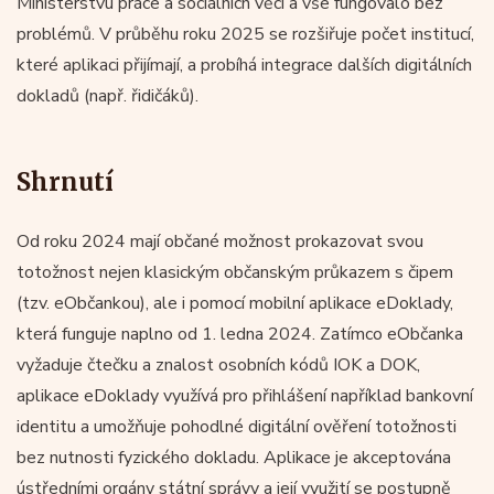
Ministerstvu práce a sociálních věcí a vše fungovalo bez
problémů. V průběhu roku 2025 se rozšiřuje počet institucí,
které aplikaci přijímají, a probíhá integrace dalších digitálních
dokladů (např. řidičáků).
Shrnutí
Od roku 2024 mají občané možnost prokazovat svou
totožnost nejen klasickým občanským průkazem s čipem
(tzv. eObčankou), ale i pomocí mobilní aplikace eDoklady,
která funguje naplno od 1. ledna 2024. Zatímco eObčanka
vyžaduje čtečku a znalost osobních kódů IOK a DOK,
aplikace eDoklady využívá pro přihlášení například bankovní
identitu a umožňuje pohodlné digitální ověření totožnosti
bez nutnosti fyzického dokladu. Aplikace je akceptována
ústředními orgány státní správy a její využití se postupně