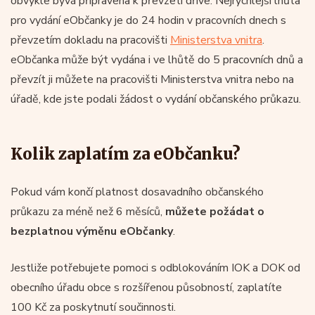
obvykle bývá připravena k převzetí dříve. Nejrychlejší lhůta
pro vydání eObčanky je do 24 hodin v pracovních dnech s
převzetím dokladu na pracovišti
Ministerstva vnitra
.
eObčanka může být vydána i ve lhůtě do 5 pracovních dnů a
převzít ji můžete na pracovišti Ministerstva vnitra nebo na
úřadě, kde jste podali žádost o vydání občanského průkazu.
Kolik zaplatím za eObčanku?
Pokud vám končí platnost dosavadního občanského
průkazu za méně než 6 měsíců,
můžete požádat o
bezplatnou výměnu eObčanky
.
Jestliže potřebujete pomoci s odblokováním IOK a DOK od
obecního úřadu obce s rozšířenou působností, zaplatíte
100 Kč za poskytnutí součinnosti.