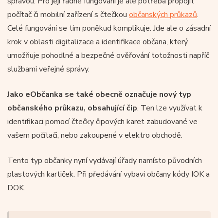
správou. Pro její řádné fungování je ale potřeba propojit
počítač či mobilní zařízení s čtečkou
občanských průkazů
.
Celé fungování se tím poněkud komplikuje. Jde ale o zásadní
krok v oblasti digitalizace a identifikace občana, který
umožňuje pohodlné a bezpečné ověřování totožnosti napříč
službami veřejné správy.
Jako eObčanka se také obecně označuje nový typ
občanského průkazu, obsahující čip
. Ten lze využívat k
identifikaci pomocí čtečky čipových karet zabudované ve
vašem počítači, nebo zakoupené v elektro obchodě.
Tento typ občanky nyní vydávají úřady namísto původních
plastových kartiček. Při předávání vybaví občany kódy IOK a
DOK.