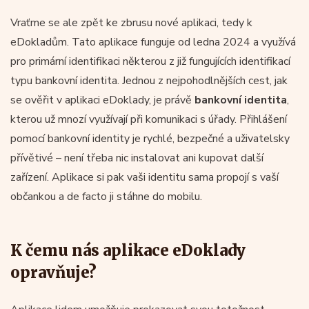
Vraťme se ale zpět ke zbrusu nové aplikaci, tedy k
eDokladům. Tato aplikace funguje od ledna 2024 a využívá
pro primární identifikaci některou z již fungujících identifikací
typu bankovní identita. Jednou z nejpohodlnějších cest, jak
se ověřit v aplikaci eDoklady, je právě
bankovní identita
,
kterou už mnozí využívají při komunikaci s úřady. Přihlášení
pomocí bankovní identity je rychlé, bezpečné a uživatelsky
přívětivé – není třeba nic instalovat ani kupovat další
zařízení. Aplikace si pak vaši identitu sama propojí s vaší
občankou a de facto ji stáhne do mobilu.
K čemu nás aplikace eDoklady
opravňuje?