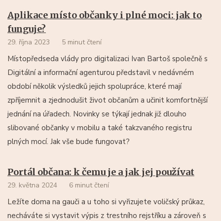
Aplikace místo občanky i plné moci: jak to
funguje?
29. října 2023
5 minut čtení
Místopředseda vlády pro digitalizaci Ivan Bartoš společně s
Digitální a informační agenturou představil v nedávném
období několik výsledků jejich spolupráce, které mají
zpříjemnit a zjednodušit život občanům a učinit komfortnější
jednání na úřadech. Novinky se týkají jednak již dlouho
slibované občanky v mobilu a také takzvaného registru
plných mocí. Jak vše bude fungovat?
Portál občana: k čemu je a jak jej používat
29. května 2024
6 minut čtení
Ležíte doma na gauči a u toho si vyřizujete voličský průkaz,
necháváte si vystavit výpis z trestního rejstříku a zároveň s