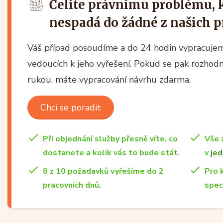
Čelíte právnímu problému, kt
nespadá do žádné z našich p
Váš případ posoudíme a do 24 hodin vypracujem
vedoucích k jeho vyřešení. Pokud se pak rozhodn
rukou, máte vypracování návrhu zdarma.
Chci se poradit
Při objednání služby přesně víte, co
Vše 
dostanete a kolik vás to bude stát.
v
jed
8 z 10 požadavků vyřešíme do 2
Pro 
pracovních dnů.
spec