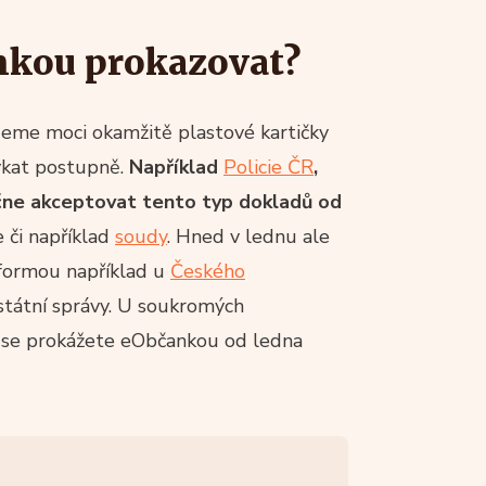
nkou prokazovat?
eme moci okamžitě plastové kartičky
vykat postupně.
Například
Policie ČR
,
začne akceptovat tento typ dokladů od
e či například
soudy
. Hned v lednu ale
 formou například u
Českého
státní správy. U soukromých
tě se prokážete eObčankou od ledna