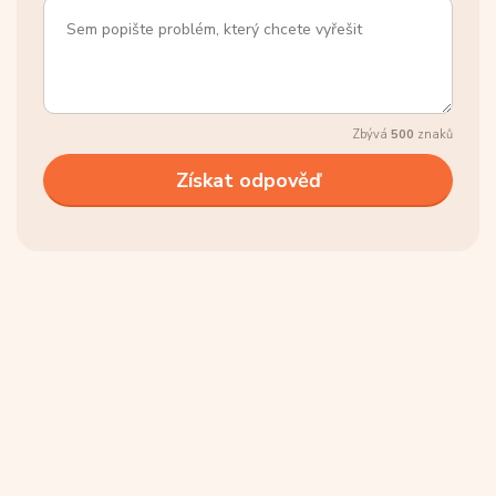
Zbývá
500
znaků