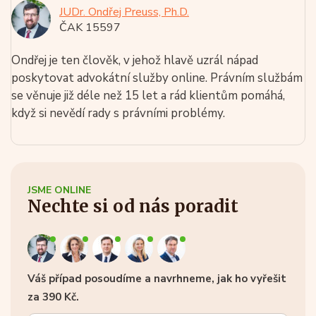
JUDr. Ondřej Preuss, Ph.D.
ČAK 15597
Ondřej je ten člověk, v jehož hlavě uzrál nápad
poskytovat advokátní služby online. Právním službám
se věnuje již déle než 15 let a rád klientům pomáhá,
když si nevědí rady s právními problémy.
JSME ONLINE
Nechte si od nás poradit
Váš případ posoudíme a navrhneme, jak ho vyřešit
za 390 Kč.