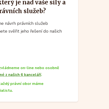
erý je nad vaše síly a
rávních služeb?
e návrh právních služeb
ete svěřit jeho řešení do našich
zvládneme on-line nebo osobně
né z našich 6 kanceláří
.
každý právní obor máme
ialistu.