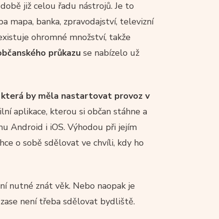
obě již celou řadu nástrojů. Je to
a mapa, banka, zpravodajství, televizní
í existuje ohromné množství, takže
u občanského průkazu
se nabízelo už
, která by měla nastartovat provoz v
ní aplikace, kterou si občan stáhne a
ormu Android i iOS. Výhodou při jejím
chce o sobě sdělovat ve chvíli, kdy ho
ení nutné znát věk. Nebo naopak je
 zase není třeba sdělovat bydliště.