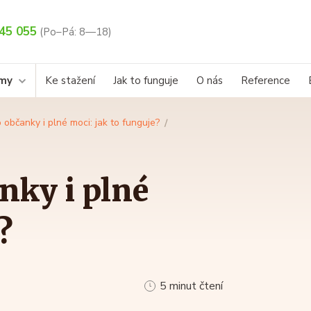
45 055
(Po–Pá: 8—18)
rmy
Ke stažení
Jak to funguje
O nás
Reference
 občanky i plné moci: jak to funguje?
nky i plné
?
5 minut čtení