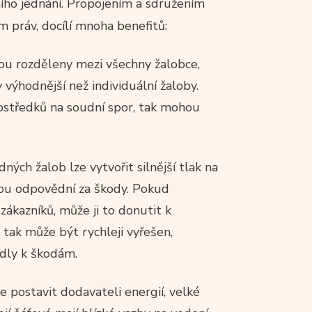
ího jednání. Propojením a sdružením
 práv, docílí mnoha benefitů:
sou rozděleny mezi všechny žalobce,
ýhodnější než individuální žaloby.
rostředků na soudní spor, tak mohou
ných žalob lze vytvořit silnější tlak na
jsou odpovědní za škody. Pokud
y zákazníků, může ji to donutit k
 tak může být rychleji vyřešen,
dly k škodám.
 se postavit dodavateli energií, velké