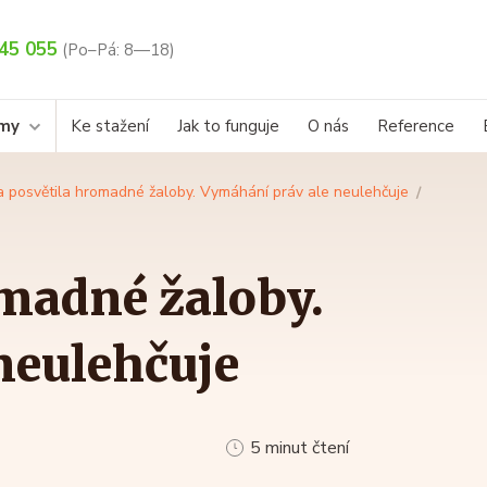
45 055
(Po–Pá: 8—18)
rmy
Ke stažení
Jak to funguje
O nás
Reference
 posvětila hromadné žaloby. Vymáhání práv ale neulehčuje
omadné žaloby.
neulehčuje
5 minut čtení