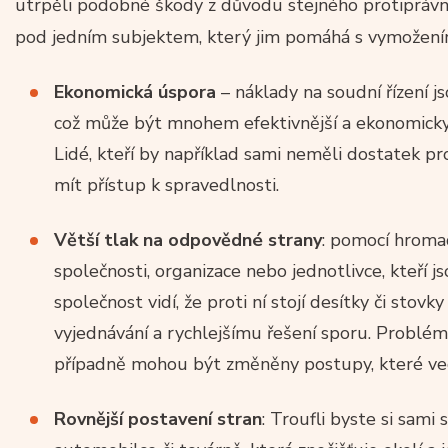
utrpěli podobné škody z důvodu stejného protiprávn
pod jedním subjektem, který jim pomáhá s vymožením
Ekonomická úspora
– náklady na soudní řízení j
což může být mnohem efektivnější a ekonomicky v
Lidé, kteří by například sami neměli dostatek p
mít přístup k spravedlnosti.
Větší tlak na odpovědné strany
: pomocí hromad
společnosti, organizace nebo jednotlivce, kteří 
společnost vidí, že proti ní stojí desítky či stovk
vyjednávání a rychlejšímu řešení sporu. Problém
případně mohou být změněny postupy, které ve
Rovnější postavení stran
: Troufli byste si sami