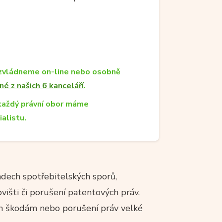
zvládneme on-line nebo osobně
né z našich 6 kanceláří
.
každý právní obor máme
ialistu.
adech spotřebitelských sporů,
ovišti či porušení patentových práv.
ým škodám nebo porušení práv velké