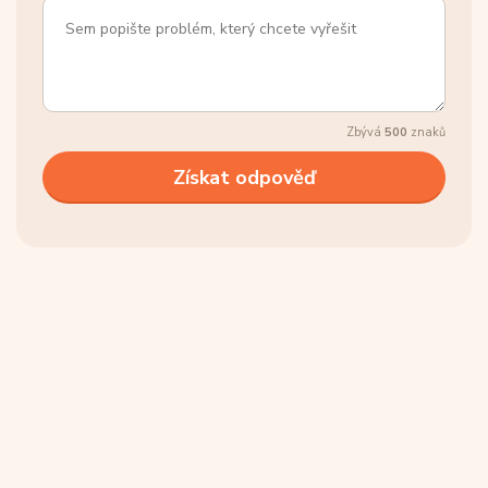
Zbývá
500
znaků