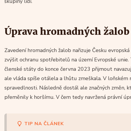
skupiny lidí.
Úprava hromadných žalob
Zavedení hromadných žalob nařizuje Česku evropská s
zvýšit ochranu spotřebitelů na území Evropské unie.
členské státy do konce června 2023 přijmout navazujíc
ale vláda spíše otálela a lhůtu zmeškala. V loňském 
spravedlnosti. Následně dostál ale značných změn, kt
přeměnily k horšímu. V čem tedy navržená právní úp
TIP NA ČLÁNEK