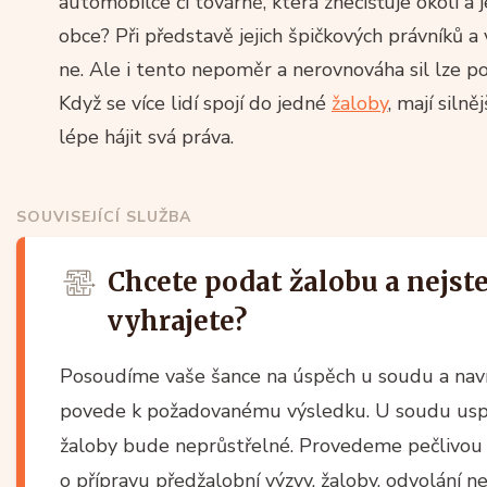
automobilce či továrně, která znečišťuje okolí a j
obce? Při představě jejich špičkových právníků a
ne. Ale i tento nepoměr a nerovnováha sil lze 
Když se více lidí spojí do jedné
žaloby
, mají siln
lépe hájit svá práva.
SOUVISEJÍCÍ SLUŽBA
Chcete podat žalobu a nejste 
vyhrajete?
Posoudíme vaše šance na úspěch u soudu a navr
povede k požadovanému výsledku. U soudu uspě
žaloby bude neprůstřelné. Provedeme pečlivou 
o přípravu předžalobní výzvy, žaloby, odvolání 