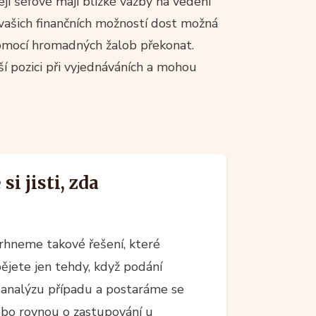
ejí šéfové mají blízké vazby na vedení
 vašich finančních možností dost možná
pomocí hromadných žalob překonat.
ější pozici při vyjednáváních a mohou
si jisti, zda
hneme takové řešení, které
jete jen tehdy, když podání
analýzu případu a postaráme se
nebo rovnou o zastupování u