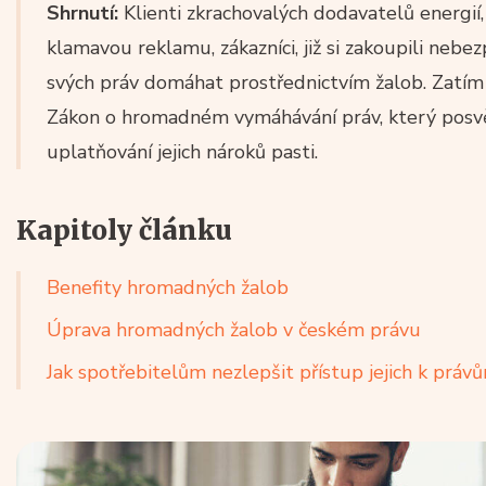
Shrnutí:
Klienti zkrachovalých dodavatelů energií, 
klamavou reklamu, zákazníci, již si zakoupili nebe
svých práv domáhat prostřednictvím žalob. Zatím t
Zákon o hromadném vymáhávání práv, který posvět
uplatňování jejich nároků pasti.
Kapitoly článku
Benefity hromadných žalob
Úprava hromadných žalob v českém právu
Jak spotřebitelům nezlepšit přístup jejich k práv