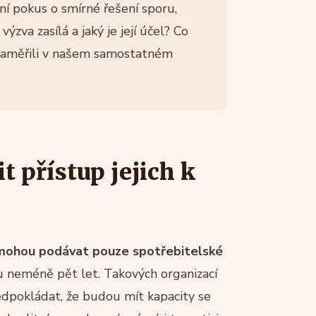
ní pokus o smírné řešení sporu,
ýzva zasílá a jaký je její účel? Co
 zaměřili v našem samostatném
t přístup jejich k
mohou podávat pouze spotřebitelské
hu neméně pět let. Takových organizací
edpokládat, že budou mít kapacity se