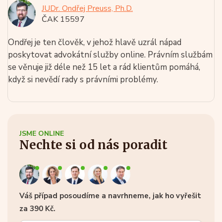
JUDr. Ondřej Preuss, Ph.D.
ČAK 15597
Ondřej je ten člověk, v jehož hlavě uzrál nápad
poskytovat advokátní služby online. Právním službám
se věnuje již déle než 15 let a rád klientům pomáhá,
když si nevědí rady s právními problémy.
JSME ONLINE
Nechte si od nás poradit
Váš případ posoudíme a navrhneme, jak ho vyřešit
za 390 Kč.