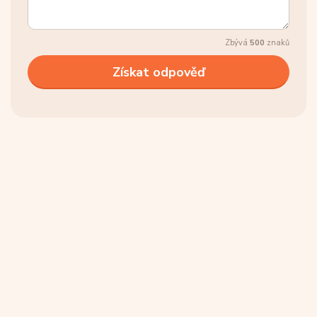
Zbývá
500
znaků