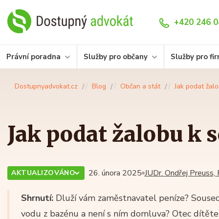
+420 246 0
Právní poradna
Služby pro občany
Služby pro fi
Dostupnyadvokat.cz
Blog
Občan a stát
Jak podat žal
Jak podat žalobu k 
26. února 2025
JUDr. Ondřej Preuss, 
AKTUALIZOVÁNO
Shrnutí:
Dluží vám zaměstnavatel peníze? Soused
vodu z bazénu a není s ním domluva? Otec dítěte