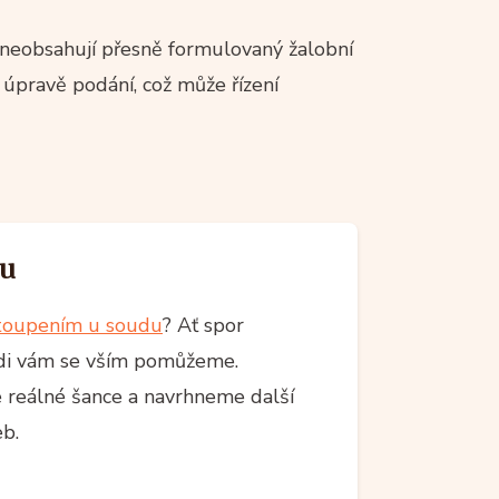
 neobsahují přesně formulovaný žalobní
 úpravě podání, což může řízení
du
toupením u soudu
? Ať spor
 rádi vám se vším pomůžeme.
reálné šance a navrhneme další
b.