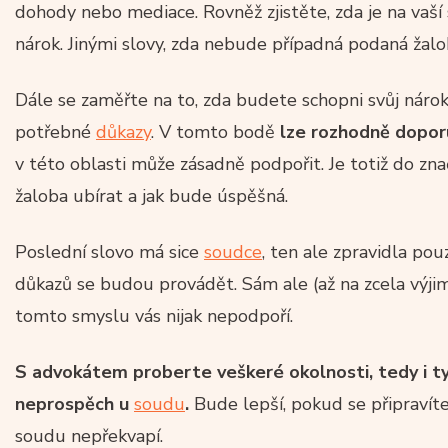
dohody nebo mediace. Rovněž zjistěte, zda je na vaší
nárok. Jinými slovy, zda nebude případná podaná žalo
Dále se zaměřte na to, zda budete schopni svůj náro
potřebné
důkazy
. V tomto bodě
lze rozhodně dopor
v této oblasti může zásadně podpořit. Je totiž do zna
žaloba ubírat a jak bude úspěšná.
Poslední slovo má sice
soudce
, ten ale zpravidla po
důkazů se budou provádět. Sám ale (až na zcela výji
tomto smyslu vás nijak nepodpoří.
S advokátem proberte veškeré okolnosti, tedy i ty
neprospěch u
soudu
.
Bude lepší, pokud se připravíte 
soudu nepřekvapí.