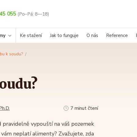
45 055
(Po–Pá: 8—18)
rmy
Ke stažení
Jak to funguje
O nás
Reference
obu k soudu?
soudu?
Ph.D.
7 minut čtení
 pravidelně vypouští na váš pozemek
 vám neplatí alimenty? Zvažujete, zda