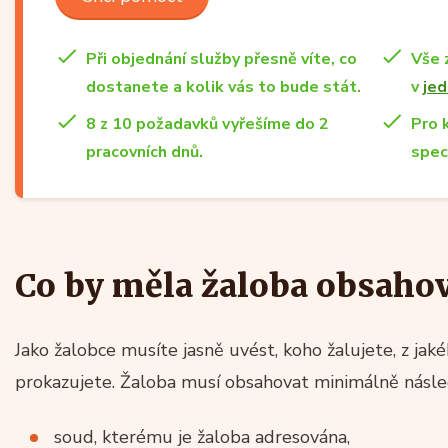
Při objednání služby přesně víte, co
Vše 
dostanete a kolik vás to bude stát.
v
jed
8 z 10 požadavků vyřešíme do 2
Pro 
pracovních dnů.
spec
Co by měla žaloba obsaho
Jako žalobce musíte jasně uvést, koho žalujete, z jak
prokazujete. Žaloba musí obsahovat minimálně násled
soud, kterému je žaloba adresována,