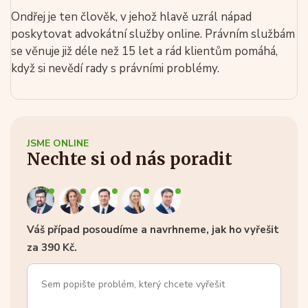
Ondřej je ten člověk, v jehož hlavě uzrál nápad
poskytovat advokátní služby online. Právním službám
se věnuje již déle než 15 let a rád klientům pomáhá,
když si nevědí rady s právními problémy.
JSME ONLINE
Nechte si od nás poradit
Váš případ posoudíme a navrhneme, jak ho vyřešit
za 390 Kč.