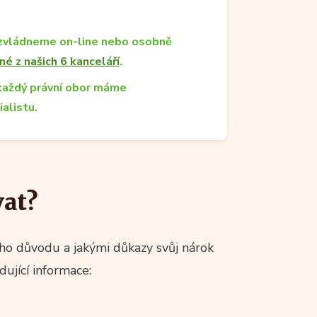
zvládneme on-line nebo osobně
né z našich 6 kanceláří
.
každý právní obor máme
ialistu.
vat?
ého důvodu a jakými důkazy svůj nárok
ující informace: