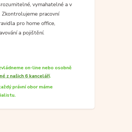
srozumitelné, vymahatelné a v
. Zkontrolujeme pracovní
ravidla pro home office,
vování a pojištění.
zvládneme on-line nebo osobně
né z našich 6 kanceláří
.
každý právní obor máme
ialistu.