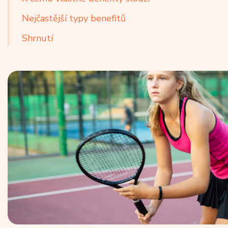
Nejčastější typy benefitů
Shrnutí