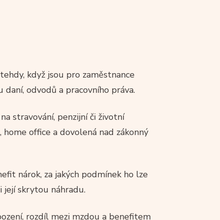
í tehdy, když jsou pro zaměstnance
 daní, odvodů a pracovního práva.
a stravování, penzijní či životní
ba, home office a dovolená nad zákonný
fit nárok, za jakých podmínek ho lze
 její skrytou náhradu.
bození, rozdíl mezi mzdou a benefitem