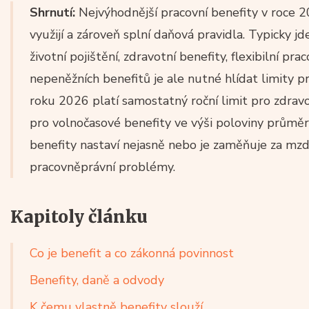
Shrnutí:
Nejvýhodnější pracovní benefity v roce 2
využijí a zároveň splní daňová pravidla. Typicky jde
životní pojištění, zdravotní benefity, flexibilní p
nepeněžních benefitů je ale nutné hlídat limity 
roku 2026 platí samostatný roční limit pro zdrav
pro volnočasové benefity ve výši poloviny prům
benefity nastaví nejasně nebo je zaměňuje za mz
pracovněprávní problémy.
Kapitoly článku
Co je benefit a co zákonná povinnost
Benefity, daně a odvody
K čemu vlastně benefity slouží