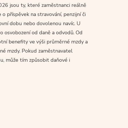
026 jsou ty, které zaměstnanci reálně
 o příspěvek na stravování, penzijní či
racovní dobu nebo dovolenou navíc. U
pro osvobození od daně a odvodů. Od
otní benefity ve výši průměrné mzdy a
ěrné mzdy. Pokud zaměstnavatel
du, může tím způsobit daňové i