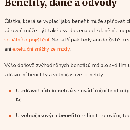
Benefity, daně a odvody
Částka, která se vyplácí jako benefit může splňovat 
zároveň může být také osvobozena od zdanění a nep
sociálního pojištění
. Nepatří pak tedy ani do čisté mz
ani
exekuční srážky ze mzdy
.
Výše daňově zvýhodněných benefitů má ale své limity
zdravotní benefity a volnočasové benefity.
U
zdravotních benefitů
se uvádí roční limit
odp
Kč
.
U
volnočasových benefitů
je limit poloviční, t