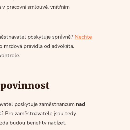
a v pracovní smlouvě, vnitřním
aměstnavatel poskytuje správně?
Nechte
bo mzdová pravidla od advokáta.
ontrole.
á povinnost
tnavatel poskytuje zaměstnancům
nad
í
. Pro zaměstnavatele jsou tedy
, zda budou benefity nabízet.