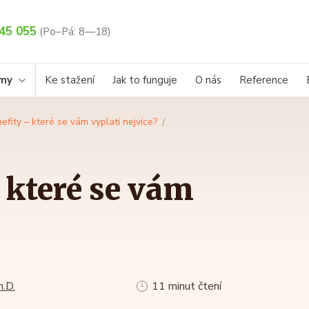
45 055
(Po–Pá: 8—18)
rmy
Ke stažení
Jak to funguje
O nás
Reference
efity – které se vám vyplatí nejvíce?
 které se vám
h.D.
11 minut čtení