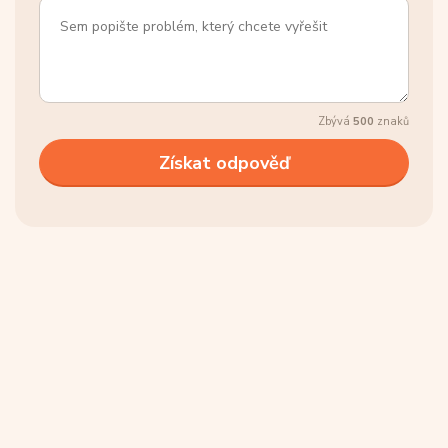
Zbývá
500
znaků