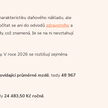
charakteristiku daňového nákladu, ale
očítat se ani do odvodů
zdravotního
a
dy, což znamená, že se na ni nevztahují
. V roce 2026 se rozlišují zejména
ovídající průměrné mzdě
, tedy
48 967
edy
24 483,50 Kč ročně
.