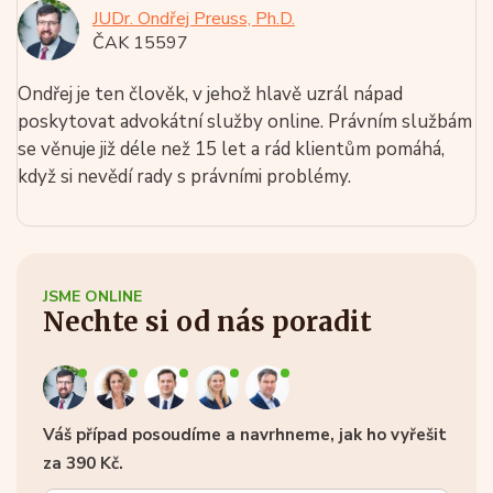
JUDr. Ondřej Preuss, Ph.D.
ČAK 15597
Ondřej je ten člověk, v jehož hlavě uzrál nápad
poskytovat advokátní služby online. Právním službám
se věnuje již déle než 15 let a rád klientům pomáhá,
když si nevědí rady s právními problémy.
JSME ONLINE
Nechte si od nás poradit
Váš případ posoudíme a navrhneme, jak ho vyřešit
za 390 Kč.