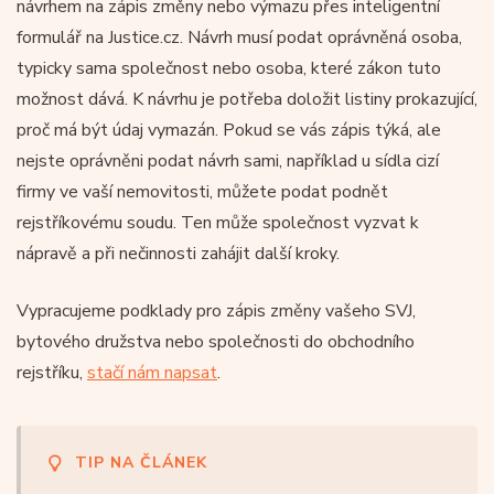
návrhem na zápis změny nebo výmazu přes inteligentní
formulář na Justice.cz. Návrh musí podat oprávněná osoba,
typicky sama společnost nebo osoba, které zákon tuto
možnost dává. K návrhu je potřeba doložit listiny prokazující,
proč má být údaj vymazán. Pokud se vás zápis týká, ale
nejste oprávněni podat návrh sami, například u sídla cizí
firmy ve vaší nemovitosti, můžete podat podnět
rejstříkovému soudu. Ten může společnost vyzvat k
nápravě a při nečinnosti zahájit další kroky.
Vypracujeme podklady pro zápis změny vašeho SVJ,
bytového družstva nebo společnosti do obchodního
rejstříku,
stačí nám napsat
.
TIP NA ČLÁNEK