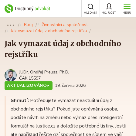
HLEDÁNÍ
MŮJ ÚČET
MENU
Blog
Živnostníci a společnosti
●●●
Jak vymazat údaj z obchodního rejstříku
Jak vymazat údaj z obchodního
rejstříku
JUDr. Ondřej Preuss, Ph.D.
ČAK 15597
AKTUALIZOVÁNO
19. června 2026
Shrnutí:
Potřebujete vymazat neaktuální údaj z
obchodního rejstříku? Pokud jste oprávněná osoba,
podáte návrh na změnu nebo výmaz přes inteligentní
formulář na Justice.cz a doložíte potřebné listiny. Jestli
ale například řešíte cizí společnost se sídlem ve vaší