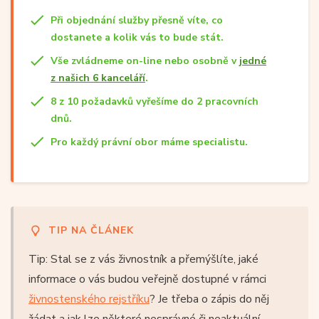
Při objednání služby přesně víte, co
dostanete a kolik vás to bude stát.
Vše zvládneme on-line nebo osobně v
jedné
z našich 6 kanceláří
.
8 z 10 požadavků vyřešíme do 2 pracovních
dnů.
Pro každý právní obor máme specialistu.
TIP NA ČLÁNEK
Tip: Stal se z vás živnostník a přemýšlíte, jaké
informace o vás budou veřejně dostupné v rámci
živnostenského rejstříku
? Je třeba o zápis do něj
žádat a jak lze některé nesprávné či neaktuální