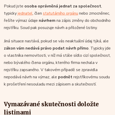
Pokud jste
osoba oprávněná jednat za společnost
,
typicky
jednatel
, člen
statutárního orgánu
nebo zmocněnec,
řešíte výmaz údaje
návrhem
na zápis změny do obchodního
rejstříku. Soud pak posuzuje návrh a přiložené listiny.
Jiná situace nastává, pokud se vás neaktuální údaj týká, ale
zákon vám nedává právo podat návrh přímo
. Typicky jde
o vlastníka nemovitosti, v níž má stále sídlo cizí společnost,
nebo bývalého člena orgánu, kterého firma nechala v
rejstříku zapsaného. V takovém případě se zpravidla
nepodává návrh na výmaz, ale
podnět
rejstříkovému soudu
k prošetření nesouladu mezi zápisem a skutečností.
Vymazávané skutečnosti doložte
listinami