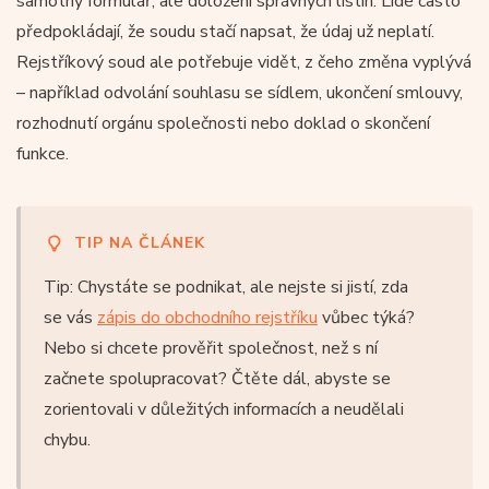
samotný formulář, ale doložení správných listin. Lidé často
předpokládají, že soudu stačí napsat, že údaj už neplatí.
Rejstříkový soud ale potřebuje vidět, z čeho změna vyplývá
– například odvolání souhlasu se sídlem, ukončení smlouvy,
rozhodnutí orgánu společnosti nebo doklad o skončení
funkce.
TIP NA ČLÁNEK
Tip: Chystáte se podnikat, ale nejste si jistí, zda
se vás
zápis do obchodního rejstříku
vůbec týká?
Nebo si chcete prověřit společnost, než s ní
začnete spolupracovat? Čtěte dál, abyste se
zorientovali v důležitých informacích a neudělali
chybu.