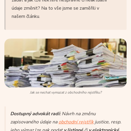
údaje změnit? Na to vše jsme se zaměřili v
našem článku.
Jak se nechat vymazat z obchodního rejstříku?
Dostupný advokát radí:
Návrh na změnu
zapisovaného údaje na
obchodní rejstřík
justice, resp.
jeho výmaz lze pak podat
v listinné
či
v elektronické