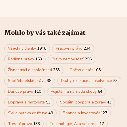
Mohlo by vás také zajímat
Všechny články
1948
Pracovní právo
234
Rodinné právo
153
Právo nemovitostí
256
Živnostníci a společnosti
253
Občan a stát
108
Spotřebitelské právo
38
Dluhy, exekuce a insolvence
53
Daňové právo
110
Pojištění a náhrada škody
64
Doprava a motoristé
53
Sociální podpora a zdraví
43
SVJ a bytová družstva
49
Finance a investování
27
Trestní právo
133
Technologie, AI a soukromí
17