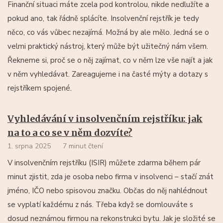
Finanční situaci máte zcela pod kontrolou, nikde nedlužíte a
pokud ano, tak řádně splácíte. Insolvenční rejstřík je tedy
něco, co vás vůbec nezajímá. Možná by ale mělo. Jedná se o
velmi praktický nástroj, který může být užitečný nám všem.
Řekneme si, proč se o něj zajímat, co v něm lze vše najít a jak
v něm vyhledávat. Zareagujeme i na časté mýty a dotazy s
rejstříkem spojené.
Vyhledávání v insolvenčním rejstříku: jak
na to a co se v něm dozvíte?
1. srpna 2025
7 minut čtení
V insolvenčním rejstříku (ISIR) můžete zdarma během pár
minut zjistit, zda je osoba nebo firma v insolvenci – stačí znát
jméno, IČO nebo spisovou značku. Občas do něj nahlédnout
se vyplatí každému z nás. Třeba když se domlouváte s
dosud neznámou firmou na rekonstrukci bytu. Jak je složité se