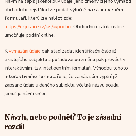
Návrh na zápis jakéhokoliv údaje, jeho změny či jeho výmaz z
obchodního rejstříku lze podat výlučně
na stanoveném
formuláři
, který lze nalézt zde:
https://or.justice.cz/ias/ui/podani
. Obchodní rejstřík justice
umožňuje podání online.
K
vymazání údaje
pak stačí zadat identifikační číslo již
existujícího subjektu a požadovanou změnu pak provést v
interaktivním, tzv. inteligentním formuláři. Výhodou tohoto
interaktivního formuláře
je, že za vás sám vyplní již
zapsané údaje u daného subjektu, včetně názvu soudu,
jemuž je návrh určen.
Návrh, nebo podnět? To je zásadní
rozdíl