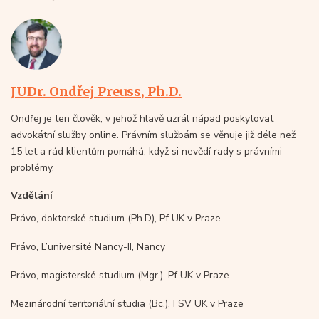
JUDr. Ondřej Preuss, Ph.D.
Ondřej je ten člověk, v jehož hlavě uzrál nápad poskytovat
advokátní služby online. Právním službám se věnuje již déle než
15 let a rád klientům pomáhá, když si nevědí rady s právními
problémy.
Vzdělání
Právo, doktorské studium (Ph.D), Pf UK v Praze
Právo, L’université Nancy-II, Nancy
Právo, magisterské studium (Mgr.), Pf UK v Praze
Mezinárodní teritoriální studia (Bc.), FSV UK v Praze