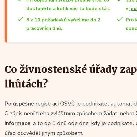
dostanete a kolik vás to bude stát.
v
jed
8 z 10 požadavků vyřešíme do 2
Pro 
pracovních dnů.
spec
Co živnostenské úřady zapi
lhůtách?
Po úspěšné registraci OSVČ je podnikatel automatick
O zápis není třeba zvláštním způsobem žádat, neboť
informace
, a to do 5 dnů ode dne, kdy je podnikatel
úřad dozvěděl jiným způsobem.