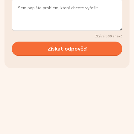
Zbývá
500
znaků