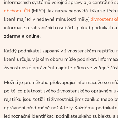
informačních systémů veřejné správy a je centrálně 
obchodu ČR
(MPO). Jak název napovídá, týká se těch f
které mají (či v nedávné minulosti měly)
živnostensk
informace o zahraničních osobách, pokud podnikají n
zdarma a online.
Každý podnikatel zapsaný v živnostenském rejstříku 
které určuje, v jakém oboru může podnikat. Informac
živnostenské oprávnění, najdete přímo ve veřejné část
Možná je pro někoho překvapující informací, že se může
po té, co platnost svého živnostenského oprávnění uk
rejstříku jsou totiž i ti živnostníci, jimž zaniklo (neb
oprávnění před méně než 4 lety. Každému podnikatel
jednoznačné identifikaci podnikatelského subjektu a p