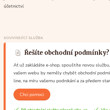
účetnictví.
SOUVISEJÍCÍ SLUŽBA
Řešíte obchodní podmínky?
Ať už zakládáte e-shop, spouštíte novou službu,
vašem webu by neměly chybět obchodní podmínk
line, na míru vašemu podnikání a za předem sta
Chci pomoci
Při objednání služby přesně víte, co
Vše 