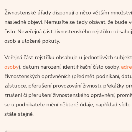
Živnostenské úřady disponují o něco větším množstvím 
následně objeví. Nemusíte se tedy obávat, že bude ve
číslo. Neveřejná část živnostenského rejstříku obsahu
osob a uložené pokuty.
Veřejná část rejstříku obsahuje u jednotlivých subjek
osoby
), datum narození, identifikační číslo osoby,
adr
živnostenských oprávněních (předmět podnikání, dat
zástupce, přerušení provozování živnosti, překážky pr
zrušení či přerušení živnostenského oprávnění, promí
se u podnikatele mění některé údaje, například sídl
stále stejné.