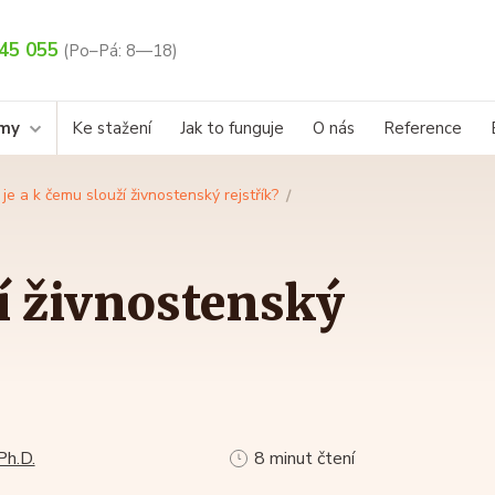
45 055
(Po–Pá: 8—18)
rmy
Ke stažení
Jak to funguje
O nás
Reference
 je a k čemu slouží živnostenský rejstřík?
ží živnostenský
Ph.D.
8 minut čtení