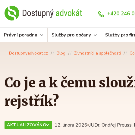
+420 246 0
Právní poradna
Služby pro občany
Služby pro fi
Dostupnyadvokat.cz
Blog
Živnostníci a společnosti
Co
Co je a k čemu slou
rejstřík?
12. února 2026
JUDr. Ondřej Preuss, 
AKTUALIZOVÁNO