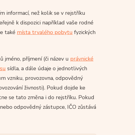
informací, než kolik se v rejstříku
řejně k dispozici například vaše rodné
je také
místa trvalého pobytu
fyzických
tů jméno, příjmení (či název u
právnické
esu
sídla, a dále údaje o jednotlivých
um vzniku, provozovna, odpovědný
ovozování živnosti). Pokud dojde ke
tne se tato změna i do rejstříku. Pokud
o nebo odpovědný zástupce, IČO zůstává