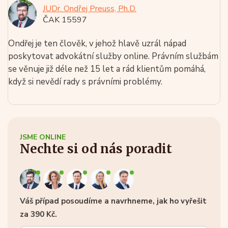
JUDr. Ondřej Preuss, Ph.D.
ČAK 15597
Ondřej je ten člověk, v jehož hlavě uzrál nápad
poskytovat advokátní služby online. Právním službám
se věnuje již déle než 15 let a rád klientům pomáhá,
když si nevědí rady s právními problémy.
JSME ONLINE
Nechte si od nás poradit
Váš případ posoudíme a navrhneme, jak ho vyřešit
za 390 Kč.