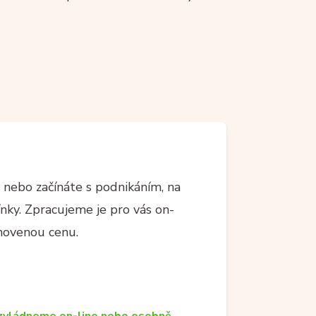
 nebo začínáte s podnikáním, na
y. Zpracujeme je pro vás on-
novenou cenu.
zvládneme on-line nebo osobně