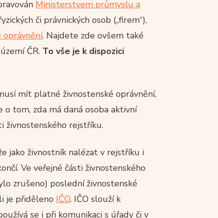
spravován
Ministerstvem průmyslu a
yzických či právnických osob („firem“),
é oprávnění
. Najdete zde ovšem také
a území ČR.
To vše je k dispozici
musí mít platné živnostenské oprávnění,
e o tom, zda má daná osoba aktivní
i živnostenského rejstříku.
 jako živnostník nalézat v rejstříku i
ončí. Ve veřejné části živnostenského
o bylo zrušeno) poslední živnostenské
i je přiděleno
IČO
. IČO slouží k
oužívá se i při komunikaci s úřady či v