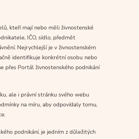
elů, kteří mají nebo měli živnostenské
odnikatele, IČO, sídlo, předmět
vnění. Nejrychlejší je v živnostenském
ačně identifikuje konkrétní osobu nebo
line přes Portál živnostenského podnikání
íku, ale i právní stránku svého webu
odmínky na míru, aby odpovídaly tomu,
te.
nského podnikání, je jedním z důležitých