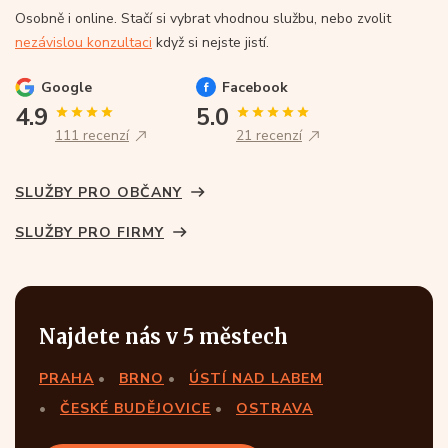
Osobně i online. Stačí si vybrat vhodnou službu, nebo zvolit
nezávislou konzultaci
když si nejste jistí.
Google
Facebook
4.9
5.0
111 recenzí
21 recenzí
SLUŽBY PRO OBČANY
SLUŽBY PRO FIRMY
Najdete nás v 5 městech
PRAHA
BRNO
ÚSTÍ NAD LABEM
ČESKÉ BUDĚJOVICE
OSTRAVA