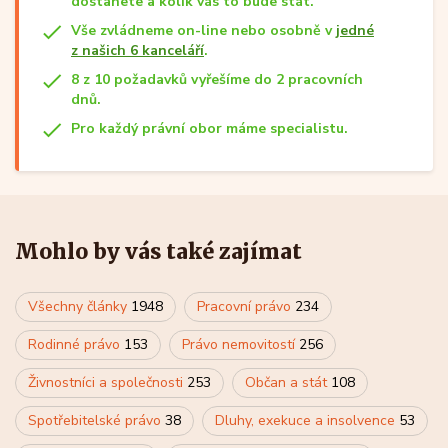
dostanete a kolik vás to bude stát.
Vše zvládneme on-line nebo osobně v
jedné
z našich 6 kanceláří
.
8 z 10 požadavků vyřešíme do 2 pracovních
dnů.
Pro každý právní obor máme specialistu.
Mohlo by vás také zajímat
Všechny články
1948
Pracovní právo
234
Rodinné právo
153
Právo nemovitostí
256
Živnostníci a společnosti
253
Občan a stát
108
Spotřebitelské právo
38
Dluhy, exekuce a insolvence
53