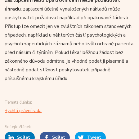
zástupcem nebo opatrovníkem nelze požadovat
úhradu
; zaplacení účelně vynaložených nákladů může
poskytovatel požadovat například při opakované žádosti.
Přístup lze omezit jen ve zvláštních zákonem stanovených
případech, například u některých částí psychologických a
psychoterapeutických záznamů nebo kvůli ochraně pacienta
před násilím či týráním. Pokud lékař běžnou žádost bez
zákonného důvodu odmítne, je vhodné podat ji písemně a
následně podat stížnost poskytovateli, případně
příslušnému krajskému úřadu.
Témata článku:
Rychlá právní rada
Sdílejte článek
Sdílet
Sdílet
Tweet