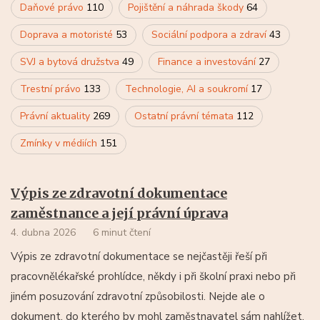
Daňové právo
110
Pojištění a náhrada škody
64
Doprava a motoristé
53
Sociální podpora a zdraví
43
SVJ a bytová družstva
49
Finance a investování
27
Trestní právo
133
Technologie, AI a soukromí
17
Právní aktuality
269
Ostatní právní témata
112
Zmínky v médiích
151
Výpis ze zdravotní dokumentace
zaměstnance a její právní úprava
4. dubna 2026
6 minut čtení
Výpis ze zdravotní dokumentace se nejčastěji řeší při
pracovnělékařské prohlídce, někdy i při školní praxi nebo při
jiném posuzování zdravotní způsobilosti. Nejde ale o
dokument, do kterého by mohl zaměstnavatel sám nahlížet.