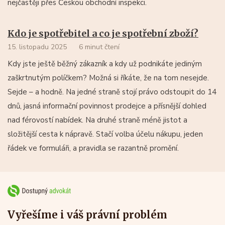
nejčastěji přes Českou obchodní inspekci.
Kdo je spotřebitel a co je spotřební zboží?
15. listopadu 2025
6 minut čtení
Kdy jste ještě běžný zákazník a kdy už podnikáte jediným
zaškrtnutým políčkem? Možná si říkáte, že na tom nesejde.
Sejde – a hodně. Na jedné straně stojí právo odstoupit do 14
dnů, jasná informační povinnost prodejce a přísnější dohled
nad férovostí nabídek. Na druhé straně méně jistot a
složitější cesta k nápravě. Stačí volba účelu nákupu, jeden
řádek ve formuláři, a pravidla se razantně promění.
Vyřešíme i váš právní problém