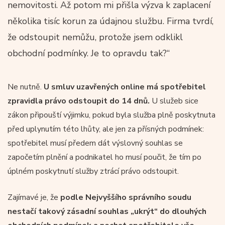
nemovitosti. Až potom mi přišla výzva k zaplacení
několika tisíc korun za údajnou službu. Firma tvrdí,
že odstoupit nemůžu, protože jsem odklikl
obchodní podmínky. Je to opravdu tak?“
Ne nutně.
U smluv uzavřených online má spotřebitel
zpravidla právo odstoupit do 14 dnů.
U služeb sice
zákon připouští výjimku, pokud byla služba plně poskytnuta
před uplynutím této lhůty, ale jen za přísných podmínek:
spotřebitel musí předem dát výslovný souhlas se
započetím plnění a podnikatel ho musí poučit, že tím po
úplném poskytnutí služby ztrácí právo odstoupit.
Zajímavé je, že
podle Nejvyššího správního soudu
nestačí takový zásadní souhlas „ukrýt“ do dlouhých