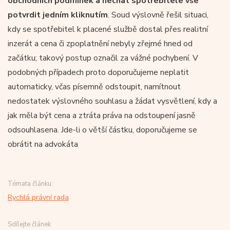
obchodních podmínek a nechat spotřebitele vše
potvrdit jedním kliknutím
. Soud výslovně řešil situaci,
kdy se spotřebitel k placené službě dostal přes realitní
inzerát a cena či zpoplatnění nebyly zřejmé hned od
začátku; takový postup označil za vážné pochybení. V
podobných případech proto doporučujeme neplatit
automaticky, včas písemně odstoupit, namítnout
nedostatek výslovného souhlasu a žádat vysvětlení, kdy a
jak měla být cena a ztráta práva na odstoupení jasně
odsouhlasena. Jde-li o větší částku, doporučujeme se
obrátit na advokáta
Témata článku:
Rychlá právní rada
Sdílejte článek