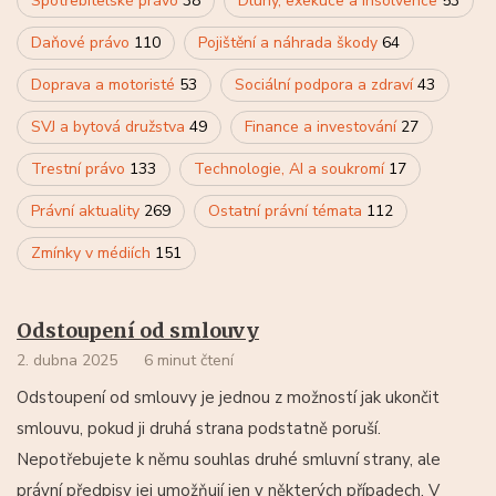
Spotřebitelské právo
38
Dluhy, exekuce a insolvence
53
Daňové právo
110
Pojištění a náhrada škody
64
Doprava a motoristé
53
Sociální podpora a zdraví
43
SVJ a bytová družstva
49
Finance a investování
27
Trestní právo
133
Technologie, AI a soukromí
17
Právní aktuality
269
Ostatní právní témata
112
Zmínky v médiích
151
Odstoupení od smlouvy
2. dubna 2025
6 minut čtení
Odstoupení od smlouvy je jednou z možností jak ukončit
smlouvu, pokud ji druhá strana podstatně poruší.
Nepotřebujete k němu souhlas druhé smluvní strany, ale
právní předpisy jej umožňují jen v některých případech. V