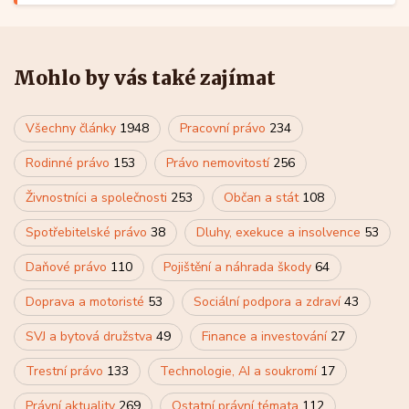
Mohlo by vás také zajímat
Všechny články
1948
Pracovní právo
234
Rodinné právo
153
Právo nemovitostí
256
Živnostníci a společnosti
253
Občan a stát
108
Spotřebitelské právo
38
Dluhy, exekuce a insolvence
53
Daňové právo
110
Pojištění a náhrada škody
64
Doprava a motoristé
53
Sociální podpora a zdraví
43
SVJ a bytová družstva
49
Finance a investování
27
Trestní právo
133
Technologie, AI a soukromí
17
Právní aktuality
269
Ostatní právní témata
112