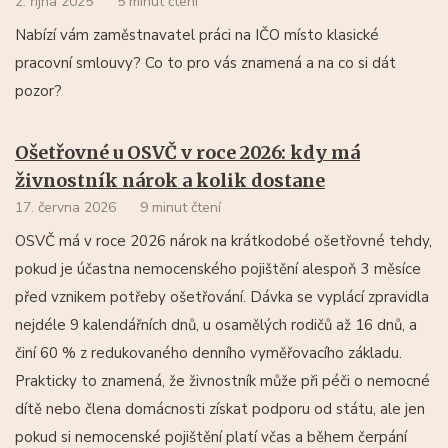
2. října 2025
5 minut čtení
Nabízí vám zaměstnavatel práci na IČO místo klasické
pracovní smlouvy? Co to pro vás znamená a na co si dát
pozor?
Ošetřovné u OSVČ v roce 2026: kdy má
živnostník nárok a kolik dostane
17. června 2026
9 minut čtení
OSVČ má v roce 2026 nárok na krátkodobé ošetřovné tehdy,
pokud je účastna nemocenského pojištění alespoň 3 měsíce
před vznikem potřeby ošetřování. Dávka se vyplácí zpravidla
nejdéle 9 kalendářních dnů, u osamělých rodičů až 16 dnů, a
činí 60 % z redukovaného denního vyměřovacího základu.
Prakticky to znamená, že živnostník může při péči o nemocné
dítě nebo člena domácnosti získat podporu od státu, ale jen
pokud si nemocenské pojištění platí včas a během čerpání