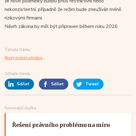
že nové podmínky budou příliš restriktivní nebo
nekonzistentní, případně že režim bude zneužíván méně
rizikovými firmami.
Návrh zákona by měl být připraven během roku 2026.
Témata článku:
Nový právní předpis
Sdílejte článek
Sdílet
Sdílet
Tweet
Související služba
Řešení právního problému na míru