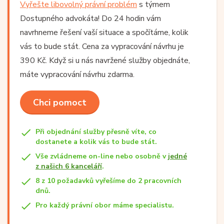
Vyřešte libovolný právní problém
s týmem
Dostupného advokáta! Do 24 hodin vám
navrhneme řešení vaší situace a spočítáme, kolik
vás to bude stát. Cena za vypracování návrhu je
390 Kč. Když si u nás navržené služby objednáte,
máte vypracování návrhu zdarma.
Chci pomoct
Při objednání služby přesně víte, co
dostanete a kolik vás to bude stát.
Vše zvládneme on-line nebo osobně v
jedné
z našich 6 kanceláří
.
8 z 10 požadavků vyřešíme do 2 pracovních
dnů.
Pro každý právní obor máme specialistu.