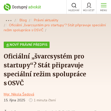
HLEDÁNÍ
MŮJ ÚČET
MENU
Blog
Právní aktuality
●●●
Oficiální „švarcsystém pro startupy“? Stát připravuje speciální
režim spolupráce s OSVČ
NOVÝ PRÁVNÍ PŘEDPIS
Oficiální „švarcsystém pro
startupy“? Stát připravuje
speciální režim spolupráce
s OSVČ
Mgr. Nikola Šedová
15. října 2025
1 minuta čtení