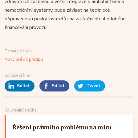
zdravotních záznamů a větší integrace s ambulantními a
nemocničními systémy, bude záviset na technické
připravenosti poskytovatelů i na zajištění dlouhodobého
financování provozu.
Témata článku:
Nový právní předpis
Sdílejte článek
Sdílet
Sdílet
Tweet
Související služba
Řešení právního problému na míru