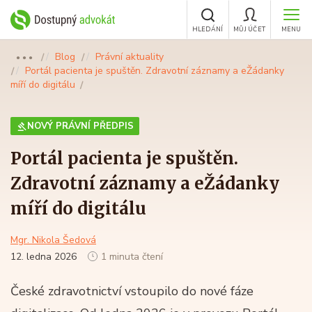
HLEDÁNÍ
MŮJ ÚČET
MENU
Blog
Právní aktuality
●●●
Portál pacienta je spuštěn. Zdravotní záznamy a eŽádanky
míří do digitálu
NOVÝ PRÁVNÍ PŘEDPIS
Portál pacienta je spuštěn.
Zdravotní záznamy a eŽádanky
míří do digitálu
Mgr. Nikola Šedová
12. ledna 2026
1 minuta čtení
České zdravotnictví vstoupilo do nové fáze